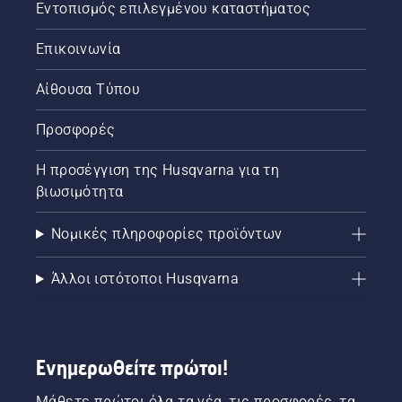
σύστημα
Εντοπισμός επιλεγμένου καταστήματος
λίπανσης
αλυσίδας
Επικοινωνία
του
αλυσοπρίονού
Αίθουσα Τύπου
σας
λειτουργεί
Προσφορές
σωστά.
Πρώτα,
ελέγξτε
Η προσέγγιση της Husqvarna για τη
τη
βιωσιμότητα
στάθμη
λαδιού.
Νομικές πληροφορίες προϊόντων
Εκκινήστε
το
αλυσοπρίονο
Άλλοι ιστότοποι Husqvarna
και
διασφαλίστε
ότι το
φρένο
Ενημερωθείτε πρώτοι!
αλυσίδας
είναι
απενεργοποιημένο.
Μάθετε πρώτοι όλα τα νέα, τις προσφορές, τα