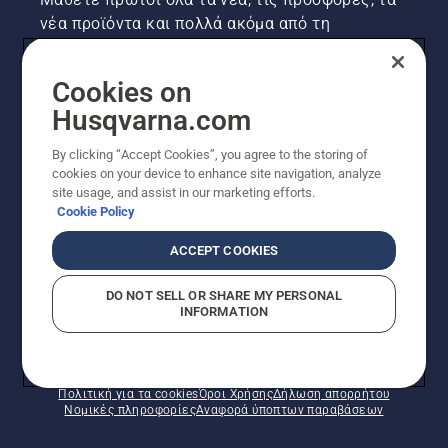
Αυξήστε
νέα προϊόντα και πολλά ακόμα από τη
τις
Husqvarna! Κάντε εγγραφή στο newsletter μας
στροφές
εδώ.
του
Cookies on
κινητήρα
Husqvarna.com
του
ΕΓΓΡΑΦΉ ΣΤΟ ΕΝΗΜΕΡΩΤΙΚΌ ΔΕΛΤΊΟ
αλυσοπρίονου
By clicking “Accept Cookies”, you agree to the storing of
λίγα
cookies on your device to enhance site navigation, analyze
εκατοστά
site usage, and assist in our marketing efforts.
από τον
Cookie Policy
κορμό
ενός
ACCEPT COOKIES
δέντρου.
Το λάδι
DO NOT SELL OR SHARE MY PERSONAL
στον
INFORMATION
κορμό
© Husqvarna AB (δημοσ.) Με την επιφύλαξη παντός
υποδεικνύει
δικαιώματος. Οι εμφανιζόμενες τιμές είναι οι
ότι το
συνιστώμενες τιμές λιανικής.
σύστημα
Πολιτική για τα cookies
Όροι Χρήσης
Δήλωση απορρήτου
λίπανσης
Νομικές πληροφορίες
Αναφορά ύποπτων παραβάσεων
λειτουργεί.