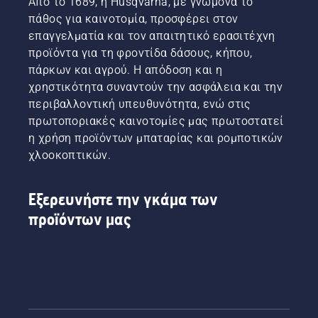
Από το 1689, η Husqvarna, με γνώμονα το
παρατείνει
αποστράγγισ
πάθος για καινοτομία, προσφέρει στον
τη
του
επαγγελματία και τον απαιτητικό ερασιτέχνη
διάρκεια
λαδιού,
προϊόντα για τη φροντίδα δάσους, κήπου,
ζωής
οι οποίοι
της
εμφανίζονται
πάρκων και αγρού. Η απόδοση και η
λάμας
και οι
χρηστικότητα συναντούν την ασφάλεια και την
και της
δύο σε
περιβαλλοντική υπευθυνότητα, ενώ στις
αλυσίδας.
αυτό το
πρωτοποριακές καινοτομίες μας πρωτοστατεί
Ακολουθήστε
βίντεο.
η χρήση προϊόντων μπαταρίας και ρομποτικών
τις
οδηγίες
χλοοκοπτικών.
σε αυτό
το
σύντομο
Εξερευνήστε την γκάμα των
βίντεο
προϊόντων μας
για να
μάθετε
πώς
μπορείτε
να
ελέγξετε
ότι το