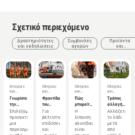
Σχετικό περιεχόμενο
Δραστηριότητες
Συμβουλές
Προϊόντα
και εκδηλώσεις
αγορών
και
καινοτομίες
Ιστορίες
Οδηγίες
Οδηγίες
Οδηγίες
και
και
και
και
έμπνευση
οδηγοί
οδηγοί
οδηγοί
Γνωρίστε
Φροντίδα
Πώς
Τρόπος
την
του
μπορείτε
αλλαγής
ομάδα Η
εξοπλισμού
να
λαδιού
Επιλέξαμε
Για
Η
Αλλάζετε
της
κοπής
ελέγξετε
στο
προσεκτικά
βέλτιστες
λίπανση
το λάδι
Husqvarna,
ότι η
χλοοκοπτικό
μια
επιδόσεις
αλυσίδας
μετά
τους πιο
λίπανση
Husqvarna
παγκόσμια
και
είναι
από
απαιτητικούς
αλυσίδας