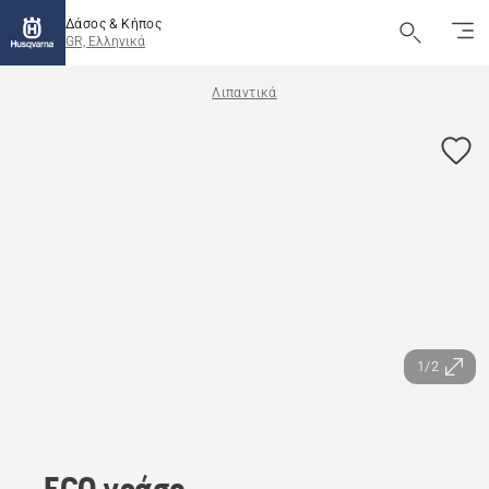
Δάσος & Κήπος
GR, Ελληνικά
Λιπαντικά
1/2
ECO γράσο