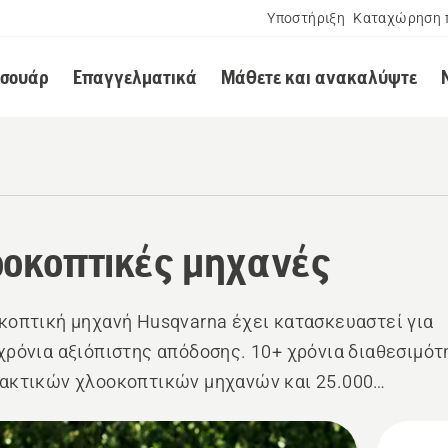
Υποστήριξη
Καταχώρηση 
εσουάρ
Επαγγελματικά
Μάθετε και ανακαλύψτε
οκοπτικές μηχανές
κοπτική μηχανή Husqvarna έχει κατασκευαστεί για
χρόνια αξιόπιστης απόδοσης. 10+ χρόνια διαθεσιμότ
ακτικών χλοοκοπτικών μηχανών και 25.000
λητές σε όλο τον κόσμο είναι στη διάθεσή σας αν
εστε υποστήριξη