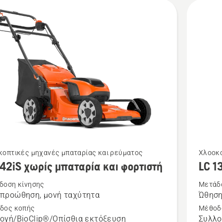
Δείτε
κοπτικές μηχανές μπαταρίας και ρεύματος
Χλοοκο
142iS χωρίς μπαταρία και φορτιστή
LC 1
ότερες
περισσό
έρειες
λεπτομέ
δοση κίνησης
Μετάδ
προώθηση, μονή ταχύτητα
Ώθησ
για
δος κοπής
Μέθοδ
το
ογή/BioClip®/Οπίσθια εκτόξευση
Συλλο