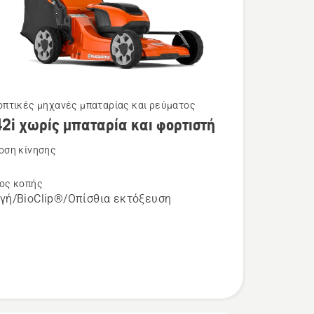
πτικές μηχανές μπαταρίας και ρεύματος
42i χωρίς μπαταρία και φορτιστή
τερες
ρειες
οση κίνησης
η
ος κοπής
γή/BioClip®/Οπίσθια εκτόξευση
α
ή