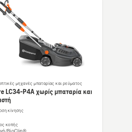
πτικές μηχανές μπαταρίας και ρεύματος
re LC34-P4A χωρίς μπαταρία και
τερες
ιστή
ρειες
οση κίνησης
η
ος κοπής
γή/BioClip®