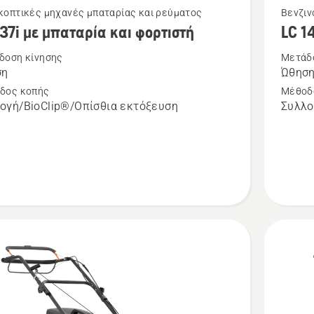
Δείτε
κοπτικές μηχανές μπαταρίας και ρεύματος
Βενζιν
137i με μπαταρία και φορτιστή
LC 1
ότερες
περισσό
έρειες
λεπτομέ
δοση κίνησης
Μετάδ
ση
Ώθησ
για
δος κοπής
Μέθοδ
το
ογή/BioClip®/Οπίσθια εκτόξευση
Συλλο
i
LC 140P
ία
τή