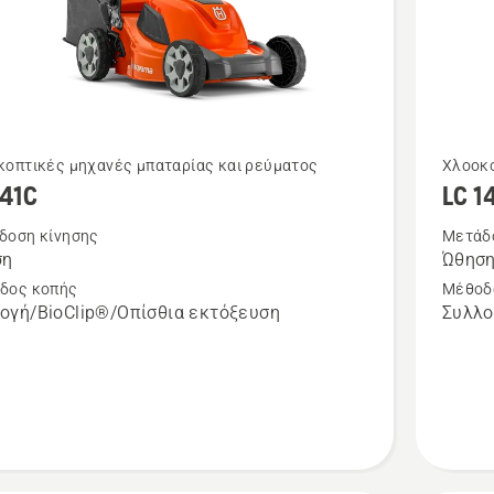
Δείτε
κοπτικές μηχανές μπαταρίας και ρεύματος
Χλοοκο
141C
LC 1
ότερες
περισσό
έρειες
λεπτομέ
δοση κίνησης
Μετάδ
ση
Ώθησ
για
δος κοπής
Μέθοδ
το
ογή/BioClip®/Οπίσθια εκτόξευση
Συλλο
C
LC 142i
χωρίς
μπαταρί
και
φορτιστ