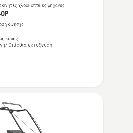
οκίνητες χλοοκοπτικές μηχανές
40P
τερες
ρειες
οση κίνησης
η
ος κοπής
γή/ Οπίσθια εκτόξευση