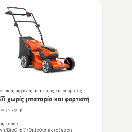
πτικές μηχανές μπαταρίας και ρεύματος
37i χωρίς μπαταρία και φορτιστή
τερες
ρειες
οση κίνησης
η
ος κοπής
γή/BioClip®/Οπίσθια εκτόξευση