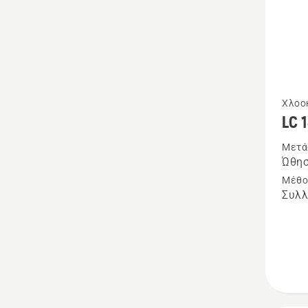
Δείτε
Χλοο
LC 
περισσ
λεπτομ
Μετά
Ώθη
για
Μέθο
το
Συλλ
LC 141