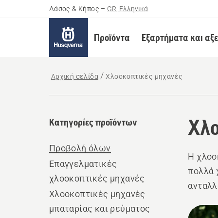
Δάσος & Κήπος
–
GR, Ελληνικά
Προϊόντα
Εξαρτήματα και αξ
Αρχική σελίδα
Χλοοκοπτικές μηχανές
Χλο
Κατηγορίες προϊόντων
Προβολή όλων
Η χλοο
Επαγγελματικές
πολλά 
χλοοκοπτικές μηχανές
ανταλλ
Χλοοκοπτικές μηχανές
μεταπω
μπαταρίας και ρεύματος
Όλα
χρειάζ