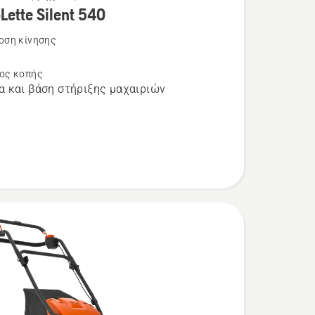
Lette Silent 540
τερες
ρειες
οση κίνησης
η
ος κοπής
α και βάση στήριξης μαχαιριών
te