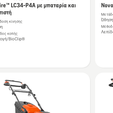
ire™ LC34-P4A με μπαταρία και
Novo
ότερες
περισσό
τιστή
έρειες
λεπτομέ
Μετάδ
Ώθησ
για
δοση κίνησης
ση
Μέθοδ
το
Λεπίδ
δος κοπής
™
NovoLet
ογή/BioClip®
Silent
540
ία
τή