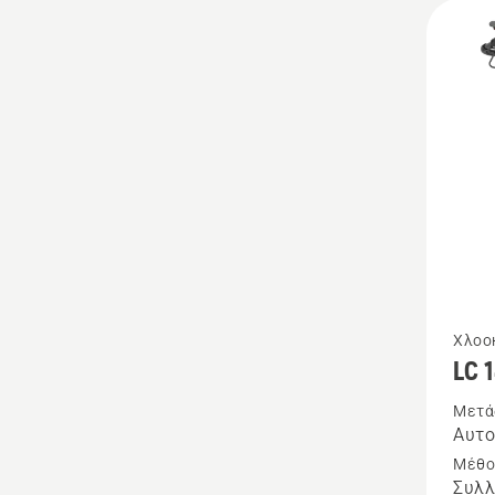
Δείτε
Χλοο
LC 
περισσ
λεπτομ
Μετά
Αυτο
για
Μέθο
το
Συλλ