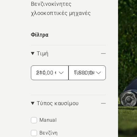
Βενζινοκίνητες
τα
χλοοκοπτικές μηχανές
προϊ
Φίλτρα
Τιμή
Από
Προς την
Τύπος καυσίμου
Manual
Βενζίνη