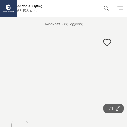
Δάσος & Κήπος
GR, Ελληνικά
Χλοοκοπτικές μηχανές
1/1