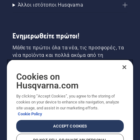
Άλλοι ιστότοποι Husqvarna
Ενημερωθείτε πρώτοι!
Μάθετε πρώτοι όλα τα νέα, τις προσφορές, τα
νέα προϊόντα και πολλά ακόμα από τη
Husqvarna! Κάντε εγγραφή στο newsletter μας
εδώ.
Cookies on
Husqvarna.com
ΕΓΓΡΑΦΉ ΣΤΟ ΕΝΗΜΕΡΩΤΙΚΌ ΔΕΛΤΊΟ
By clicking “Accept Cookies”, you agree to the storing of
cookies on your device to enhance site navigation, analyze
site usage, and assist in our marketing efforts.
Cookie Policy
ACCEPT COOKIES