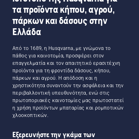
για να
πιο
ανησυχείτε.
τα προϊόντα κήπου, αγρού,
πετύχετε
συχνά.
Ακολουθεί
να
πάρκων και δάσους στην
Υπάρχουν
ένας
δημιουργήσετε
δύο
αναλυτικός
ένα
Ελλάδα
τρόποι
οδηγός
τέλειο
αποστράγγισης
για το
γρασίδι
του
πώς
την
Από το 1689, η Husqvarna, με γνώμονα το
λαδιού,
μπορείτε
επόμενη
πάθος για καινοτομία, προσφέρει στον
οι οποίοι
να
χρονιά.
εμφανίζονται
επιδιορθώσετε
επαγγελματία και τον απαιτητικό ερασιτέχνη
και οι
το αραιό
προϊόντα για τη φροντίδα δάσους, κήπου,
δύο σε
γρασίδι.
πάρκων και αγρού. Η απόδοση και η
αυτό το
χρηστικότητα συναντούν την ασφάλεια και την
βίντεο.
περιβαλλοντική υπευθυνότητα, ενώ στις
πρωτοποριακές καινοτομίες μας πρωτοστατεί
η χρήση προϊόντων μπαταρίας και ρομποτικών
χλοοκοπτικών.
Εξερευνήστε την γκάμα των