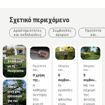
Σχετικό περιεχόμενο
Δραστηριότητες
Συμβουλές
Προϊόντα
και εκδηλώσεις
αγορών
και
καινοτομίες
Προϊόντα
και
καινοτομίες
Χλοοκοπή
Οδηγίες
με τη
Προϊόντα
Οδηγίες
Οδηγίες
και
και
και
και
Husqvarna
οδηγοί
καινοτομίες
οδηγοί
οδηγοί
Η χρήση
6
9
Ημερολόγιο
της
συμβουλές
συμβουλές
κήπου –
μπαταρίας
για τη
για το
Η
Οι
Με τον
λίστα
ισοδυναμεί
φθινοπωρινή
πώς να
καθημερινή
εργασίες
ερχομό
ελέγχου
με
φροντίδα
φροντίσετε
συντήρηση
το
της
εργασιών
λιγότερη
του
το
του
φθινόπωρο
άνοιξης
για τον
συντήρηση
γρασιδιού
γκαζόν
κινητήρα
είναι
ο καιρός