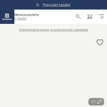
Pysy ajan tasalla!
Metsä ja puutarha
FI, Suomi
Yhdistelmätrimmerien ja ruohoraivurien lisälaitteet
1/1