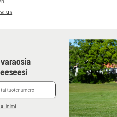
en.
osista
 varaosia
eeseesi
llinimi