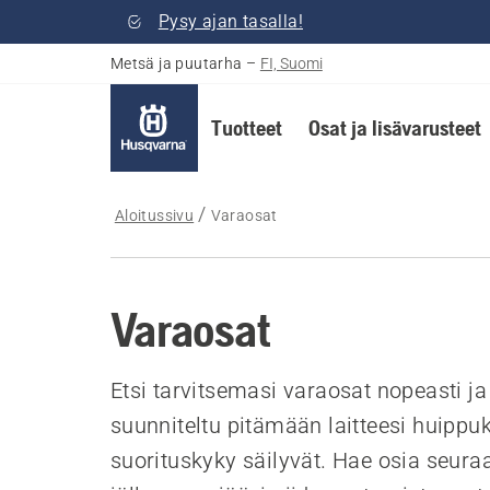
Pysy ajan tasalla!
Metsä ja puutarha
–
FI, Suomi
Tuotteet
Osat ja lisävarusteet
Aloitussivu
Varaosat
Varaosat
Etsi tarvitsemasi varaosat nopeasti j
suunniteltu pitämään laitteesi huippu
suorituskyky säilyvät. Hae osia seur