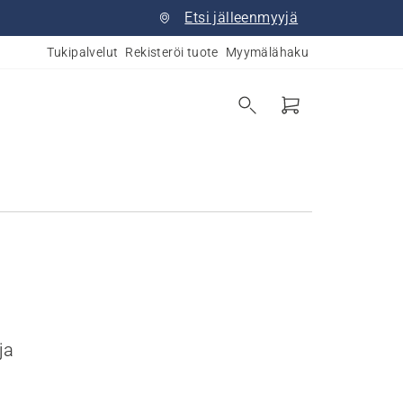
Etsi jälleenmyyjä
Tukipalvelut
Rekisteröi tuote
Myymälähaku
ja