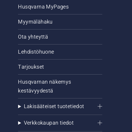
Husqvarna MyPages
Myymälähaku
Ota yhteyttä
Lehdistöhuone
Tarjoukset
Husqvarnan näkemys
kestävyydestä
Lakisääteiset tuotetiedot
Verkkokaupan tiedot