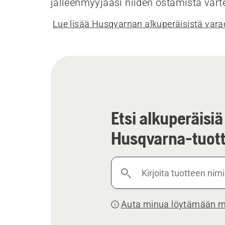
jälleenmyyjääsi niiden ostamista vart
Lue lisää Husqvarnan alkuperäisistä vara
Etsi alkuperäisiä
Husqvarna-tuott
Kirjoita
tuotteen
nimi
Auta minua löytämään ma
tai
tuotenumero