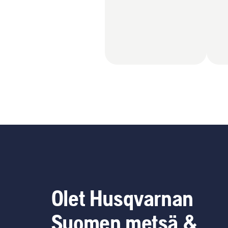
Olet Husqvarnan
Suomen metsä &