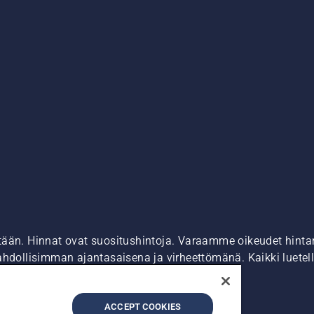
tään. Hinnat ovat suositushintoja. Varaamme oikeudet hintamu
ahdollisimman ajantasaisena ja virheettömänä. Kaikki luetell
ostaa suoraan verkkosivustoltamme.
dot
Epäillyistä rikkomuksista ilmoittaminen
ACCEPT COOKIES