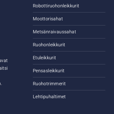
Robottiruohonleikkurit
Moottorisahat
Metsänraivaussahat
Ruohonleikkurit
Etuleikkurit
uvat
itsi
Pensasleikkurit
n.
Ruohotrimmerit
Lehtipuhaltimet