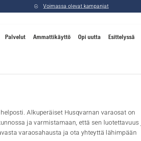
Voimassa olevat kampanjat
Palvelut
Ammattikäyttö
Opi uutta
Esittelyssä
a helposti. Alkuperäiset Husqvarnan varaosat on
kunnossa ja varmistamaan, että sen luotettavuus 
aavasta varaosahausta ja ota yhteyttä lähimpään