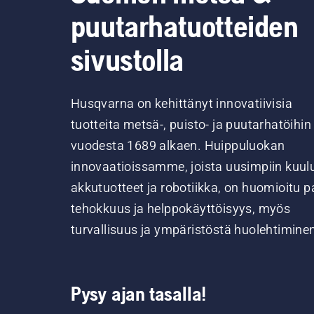
puutarhatuotteiden
sivustolla
Husqvarna on kehittänyt innovatiivisia
tuotteita metsä-, puisto- ja puutarhatöihin
vuodesta 1689 alkaen. Huippuluokan
innovaatioissamme, joista uusimpiin kuul
akkutuotteet ja robotiikka, on huomioitu pa
tehokkuus ja helppokäyttöisyys, myös
turvallisuus ja ympäristöstä huolehtimine
Pysy ajan tasalla!