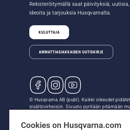
Rekisteröitymällä saat päivityksiä, uutisia,
ideoita ja tarjouksia Husqvarnalta.
KULUTTAJA
AMMATTIASIAKKAIDEN UUTISKIRJE
© Husqvarna AB (publ). Kaikki oikeudet pidäte
sisältövirheisiin. Sivusto pyritään pitämään m
suositushintoja (sis. alv), ellei tuotetta voi 
Evästekäytäntö
Käyttöehdot
Tietosuojailmoitus
Tie
Cookies on Husqvarna.com