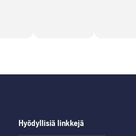
Hyödyllisiä linkkejä