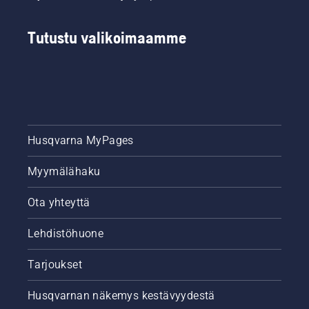
Tutustu valikoimaamme
Husqvarna MyPages
Myymälähaku
Ota yhteyttä
Lehdistöhuone
Tarjoukset
Husqvarnan näkemys kestävyydestä