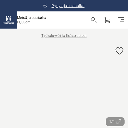
Pysy ajan tasalla!
Metsä ja puutarha
FI, Suomi
Työkaluvyöt ja lisävarusteet
1/1