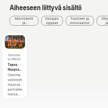
Aiheeseen liittyvä sisältö
Aktiviteetit
Ostajan
Tuotteet ja
Ohj
ja
oppaat
innovaatiot
j
tapahtumat
opp
Tarinoita
ja ideoita
Tapaa
Husqvarnan
H-tiimi –
Olemme
tuotteidemme
valinneet
vaativimmat
maansa
käyttäjät
parhaiden
metsä-
ja
puistotöiden