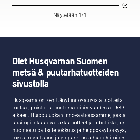
ammattilaisten
joukosta
kansainvälisen
Näytetään 1/1
ryhmän
taitavia
ja
arvostettuja
lähettiläitä.
Tässä
on H-
Olet Husqvarnan Suomen
tiimimme,
metsä & puutarhatuotteiden
joka
edustaa
sivustolla
tuotteidemme
vaativimpia
käyttäjiä.
Husqvarna on kehittänyt innovatiivisia tuotteita
metsä-, puisto- ja puutarhatöihin vuodesta 1689
alkaen. Huippuluokan innovaatioissamme, joista
uusimpiin kuuluvat akkutuotteet ja robotiikka, on
huomioitu paitsi tehokkuus ja helppokäyttöisyys,
myös turvallisuus ja ympäristöstä huolehtiminen.