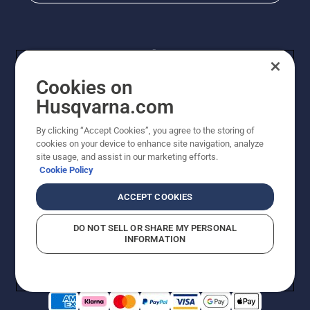
Cookies on
Husqvarna.com
By clicking “Accept Cookies”, you agree to the storing of
© Husqvarna AB (publ). Kaikki oikeudet pidätetään.
cookies on your device to enhance site navigation, analyze
Hinnat ovat suositushintoja. Varaamme oikeudet
site usage, and assist in our marketing efforts.
hintamuutoksiin, kirjoitus- ja sisältövirheisiin. Sivusto
Cookie Policy
pyritään pitämään mahdollisimman ajantasaisena ja
virheettömänä. Kaikki luetellut hinnat ovat
ACCEPT COOKIES
suositushintoja (sis. alv), ellei tuotetta voi ostaa
suoraan verkkosivustoltamme.
DO NOT SELL OR SHARE MY PERSONAL
Evästekäytäntö
Käyttöehdot
Tietosuojailmoitus
Tiedot
INFORMATION
Epäillyistä rikkomuksista ilmoittaminen