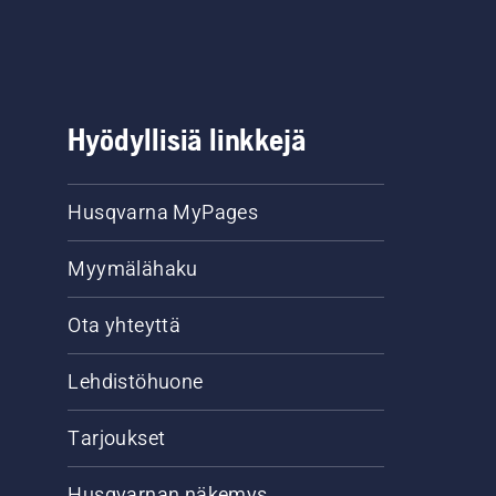
Hyödyllisiä linkkejä
Husqvarna MyPages
Myymälähaku
Ota yhteyttä
Lehdistöhuone
Tarjoukset
Husqvarnan näkemys