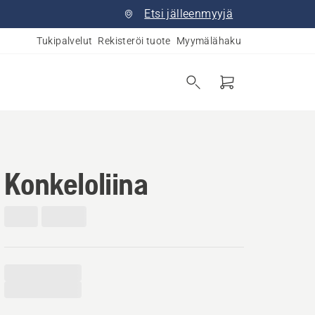
Etsi jälleenmyyjä
Tukipalvelut
Rekisteröi tuote
Myymälähaku
Konkeloliina