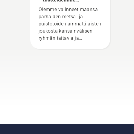
vaativimmat käyttäjät
Olemme valinneet maansa
parhaiden metsä- ja
puistotöiden ammattilaisten
joukosta kansainvälisen
ryhmän taitavia ja
arvostettuja lähettiläitä.
Tässä on H-tiimimme, joka
edustaa tuotteidemme
vaativimpia käyttäjiä.