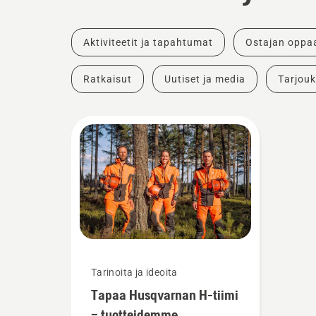
Aktiviteetit ja tapahtumat
Ostajan oppa
Ratkaisut
Uutiset ja media
Tarjouk
Tarinoita ja ideoita
Tapaa Husqvarnan H-tiimi
– tuotteidemme