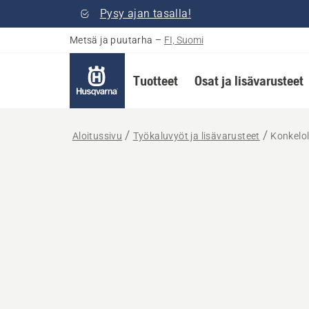
Pysy ajan tasalla!
Metsä ja puutarha
–
FI, Suomi
Tuotteet
Osat ja lisävarusteet
Aloitussivu
Työkaluvyöt ja lisävarusteet
Konkelol