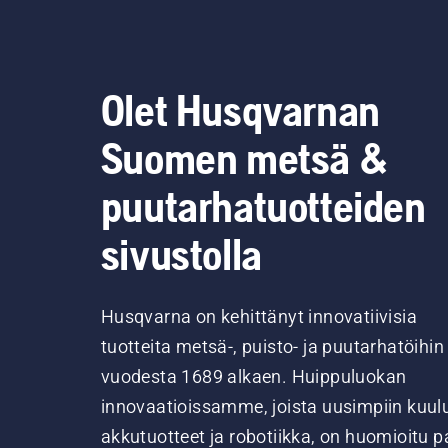
Olet Husqvarnan
Suomen metsä &
puutarhatuotteiden
sivustolla
Husqvarna on kehittänyt innovatiivisia
tuotteita metsä-, puisto- ja puutarhatöihin
vuodesta 1689 alkaen. Huippuluokan
innovaatioissamme, joista uusimpiin kuul
akkutuotteet ja robotiikka, on huomioitu pa