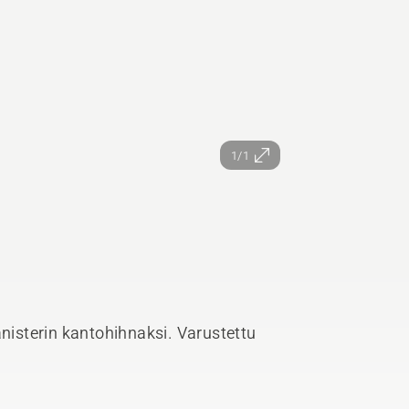
1/1
anisterin kantohihnaksi. Varustettu