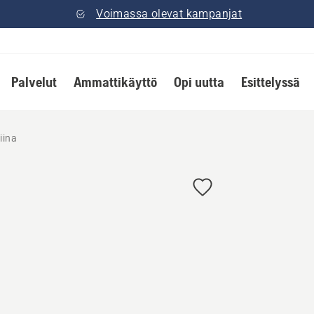
Voimassa olevat kampanjat
Palvelut
Ammattikäyttö
Opi uutta
Esittelyssä
iina