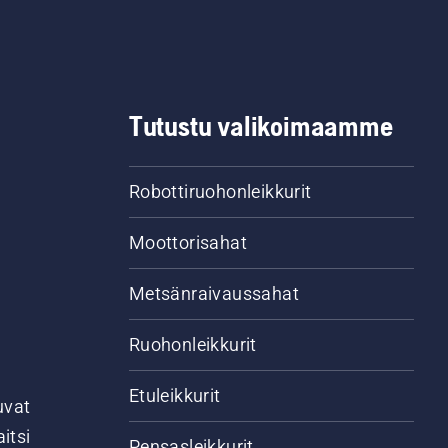
Tutustu valikoimaamme
Robottiruohonleikkurit
Moottorisahat
Metsänraivaussahat
Ruohonleikkurit
Etuleikkurit
uvat
itsi
Pensasleikkurit