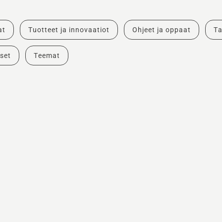
at
Tuotteet ja innovaatiot
Ohjeet ja oppaat
Ta
set
Teemat