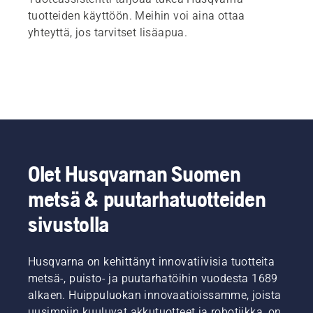
tuotteiden käyttöön. Meihin voi aina ottaa
yhteyttä, jos tarvitset lisäapua.
Olet Husqvarnan Suomen
metsä & puutarhatuotteiden
sivustolla
Husqvarna on kehittänyt innovatiivisia tuotteita
metsä-, puisto- ja puutarhatöihin vuodesta 1689
alkaen. Huippuluokan innovaatioissamme, joista
uusimpiin kuuluvat akkutuotteet ja robotiikka, on