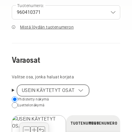
Tuotenumero:
Mistä löydän tuotenumeron
Varaosat
Valitse osa, jonka haluat korjata
USEIN KÄYTETYT OSAT
Choose
Yhdistetty näkymä
Luettelonäkymä
your
preferred
view
TUOTENUMERO
TUOTENUMERO
type