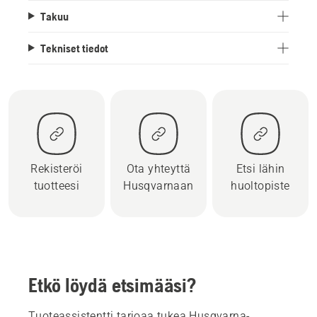
Takuu
Tekniset tiedot
Rekisteröi
Ota yhteyttä
Etsi lähin
tuotteesi
Husqvarnaan
huoltopiste
Etkö löydä etsimääsi?
Tuoteassistentti tarjoaa tukea Husqvarna-