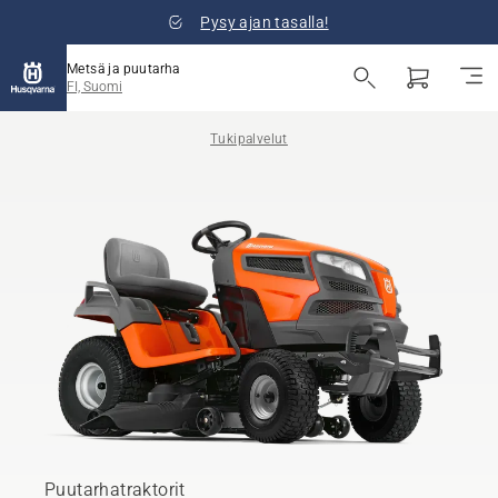
Pysy ajan tasalla!
Metsä ja puutarha
FI, Suomi
Tukipalvelut
Puutarhatraktorit