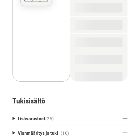
for
the
spare
parts
Tukisisältö
Lisävarusteet
(
26
)
Vianmääritys ja tuki
(10)