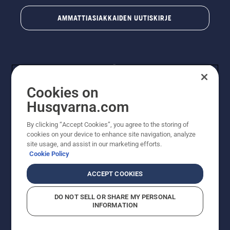
AMMATTIASIAKKAIDEN UUTISKIRJE
Cookies on
Husqvarna.com
By clicking “Accept Cookies”, you agree to the storing of
© Husqvarna AB (publ). Kaikki oikeudet pidätetään.
cookies on your device to enhance site navigation, analyze
Hinnat ovat suositushintoja. Varaamme oikeudet
site usage, and assist in our marketing efforts.
hintamuutoksiin, kirjoitus- ja sisältövirheisiin. Sivusto
Cookie Policy
pyritään pitämään mahdollisimman ajantasaisena ja
virheettömänä. Kaikki luetellut hinnat ovat
ACCEPT COOKIES
suositushintoja (sis. alv), ellei tuotetta voi ostaa
suoraan verkkosivustoltamme.
DO NOT SELL OR SHARE MY PERSONAL
Evästekäytäntö
Käyttöehdot
Tietosuojailmoitus
Tiedot
INFORMATION
Epäillyistä rikkomuksista ilmoittaminen