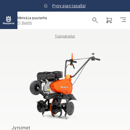
Pysy ajan tasalla!
Metsä ja puutarha
FI, Suomi
Tukipalvelut
Jyrsimet