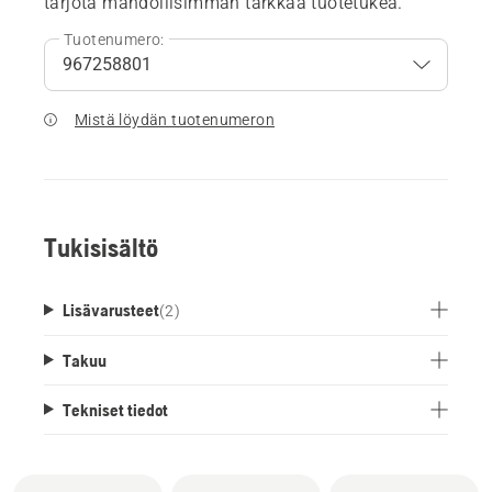
tarjota mahdollisimman tarkkaa tuotetukea.
Tuotenumero:
Mistä löydän tuotenumeron
Tukisisältö
Lisävarusteet
(
2
)
Takuu
Tekniset tiedot