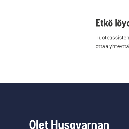
Etkö löy
Tuoteassisten
ottaa yhteyttä
Olet Husqvarnan