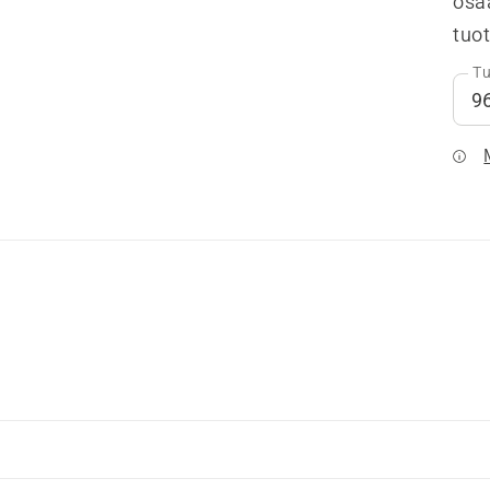
osa
tuo
Tu