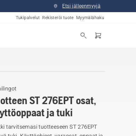
Etsi jälleenmyyjä
Tukipalvelut
Rekisteröi tuote
Myymälähaku
ilingot
otteen ST 276EPT osat,
yttöoppaat ja tuki
kki tarvitsemasi tuotteeseen ST 276EPT
tyvä tuki. Käyttöohjeet, varaosat, oppaat ja