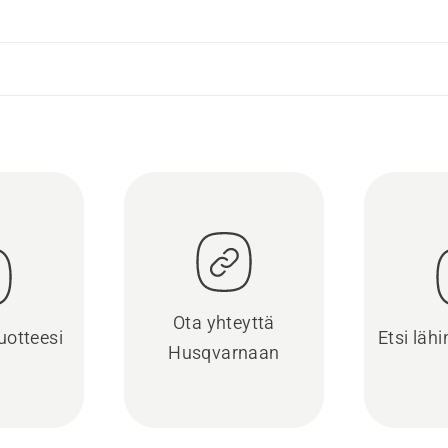
Ota yhteyttä
uotteesi
Etsi läh
Husqvarnaan