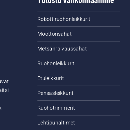
Tutustu valikoimaamme
Robottiruohonleikkurit
Moottorisahat
Metsänraivaussahat
Ruohonleikkurit
Etuleikkurit
uvat
itsi
Pensasleikkurit
n.
Ruohotrimmerit
Lehtipuhaltimet