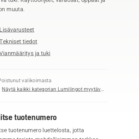
jon muuta.
Lisävarusteet
Tekniset tiedot
Vianmääritys ja tuki
Poistunut valikoimasta
Näytä kaikki kategorian Lumilingot myytävät tuotteet
litse tuotenumero
tse tuotenumero luettelosta, jotta