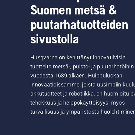
Suomen metsä &
puutarhatuotteiden
sivustolla
Husqvarna on kehittänyt innovatiivisia
tuotteita metsä-, puisto- ja puutarhatöihin
vuodesta 1689 alkaen. Huippuluokan
innovaatioissamme, joista uusimpiin kuul
akkutuotteet ja robotiikka, on huomioitu pa
tehokkuus ja helppokäyttöisyys, myös
turvallisuus ja ympäristöstä huolehtimine