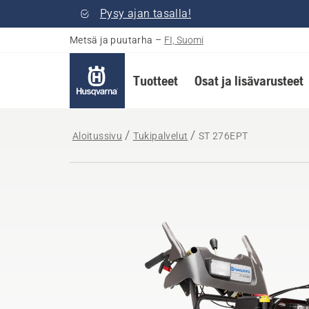
Pysy ajan tasalla!
Metsä ja puutarha
–
FI, Suomi
Tuotteet
Osat ja lisävarusteet
Aloitussivu
Tukipalvelut
ST 276EPT