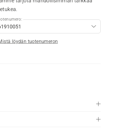
amme tarjota mahdollisimman tarkkaa
tetukea.
otenumero:
Mistä löydän tuotenumeron