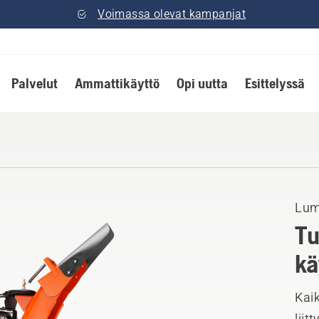
Voimassa olevat kampanjat
Palvelut
Ammattikäyttö
Opi uutta
Esittelyssä
Lum
Tu
kä
Kai
liit