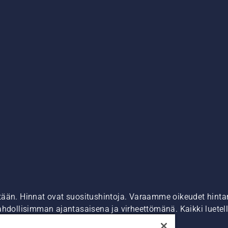
tään. Hinnat ovat suositushintoja. Varaamme oikeudet hintamu
ahdollisimman ajantasaisena ja virheettömänä. Kaikki luetell
ostaa suoraan verkkosivustoltamme.