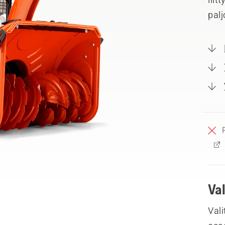
pal
Va
Vali