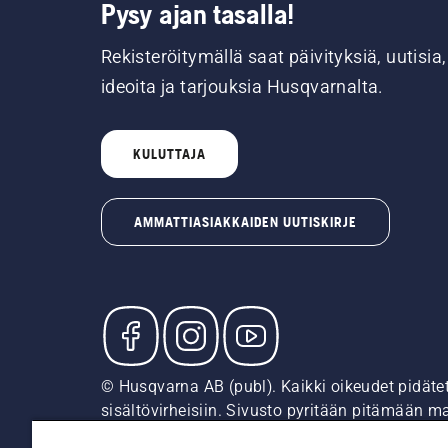
Pysy ajan tasalla!
Rekisteröitymällä saat päivityksiä, uutisia,
ideoita ja tarjouksia Husqvarnalta.
KULUTTAJA
AMMATTIASIAKKAIDEN UUTISKIRJE
© Husqvarna AB (publ). Kaikki oikeudet pidäte
sisältövirheisiin. Sivusto pyritään pitämään m
suositushintoja (sis. alv), ellei tuotetta voi 