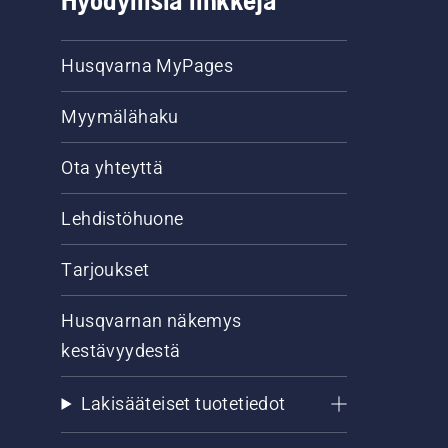
Hyödyllisiä linkkejä
Husqvarna MyPages
Myymälähaku
Ota yhteyttä
Lehdistöhuone
Tarjoukset
Husqvarnan näkemys
kestävyydestä
Lakisääteiset tuotetiedot