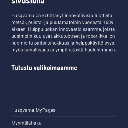
sivustolla
Husqvarna on kehittänyt innovatiivisia tuotteita
metsä-, puisto- ja puutarhatöihin vuodesta 1689
alkaen. Huippuluokan innovaatioissamme, joista
uusimpiin kuuluvat akkutuotteet ja robotiikka, on
huomioitu paitsi tehokkuus ja helppokäyttöisyys,
myös turvallisuus ja ympäristöstä huolehtiminen.
Tutustu valikoimaamme
Husqvarna MyPages
Myymälähaku