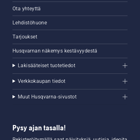
Ota yhteyttä
Lehdistöhuone
Tarjoukset
Husqvarnan näkemys kestävyydestä
Lakisääteiset tuotetiedot
Verkkokaupan tiedot
Muut Husqvarna-sivustot
Pysy ajan tasalla!
Rekisteröitymällä saat päivityksiä, uutisia, ideoita