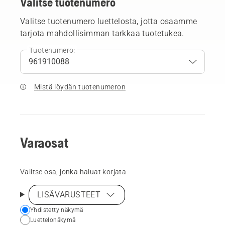
Valitse tuotenumero
Valitse tuotenumero luettelosta, jotta osaamme
tarjota mahdollisimman tarkkaa tuotetukea.
Tuotenumero:
Mistä löydän tuotenumeron
Varaosat
Valitse osa, jonka haluat korjata
LISÄVARUSTEET
Choose
Yhdistetty näkymä
Luettelonäkymä
your