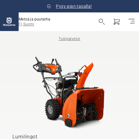
Pysy ajan tasalla!
Metsä ja puutarha
FI, Suomi
Tukipalvelut
Lumilingot