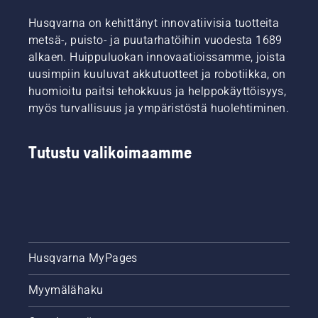
Husqvarna on kehittänyt innovatiivisia tuotteita
metsä-, puisto- ja puutarhatöihin vuodesta 1689
alkaen. Huippuluokan innovaatioissamme, joista
uusimpiin kuuluvat akkutuotteet ja robotiikka, on
huomioitu paitsi tehokkuus ja helppokäyttöisyys,
myös turvallisuus ja ympäristöstä huolehtiminen.
Tutustu valikoimaamme
Husqvarna MyPages
Myymälähaku