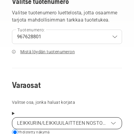
Valitse tuotenumero
Valitse tuotenumero luettelosta, jotta osaamme
tarjota mahdollisimman tarkkaa tuotetukea.
Tuotenumero:
Mistä löydän tuotenumeron
Varaosat
Valitse osa, jonka haluat korjata
LEIKKURIN/LEIKKUULAITTEEN NOSTOJÄRJESTELMÄ
Choose
Yhdistetty näkymä