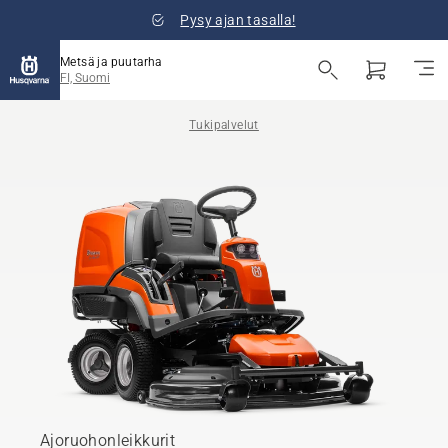
Pysy ajan tasalla!
Metsä ja puutarha
FI, Suomi
Tukipalvelut
Ajoruohonleikkurit