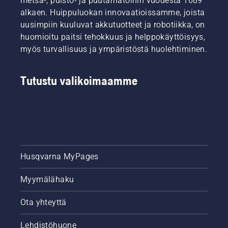
metsä-, puisto- ja puutarhatöihin vuodesta 1689
alkaen. Huippuluokan innovaatioissamme, joista
uusimpiin kuuluvat akkutuotteet ja robotiikka, on
huomioitu paitsi tehokkuus ja helppokäyttöisyys,
myös turvallisuus ja ympäristöstä huolehtiminen.
Tutustu valikoimaamme
Husqvarna MyPages
Myymälähaku
Ota yhteyttä
Lehdistöhuone