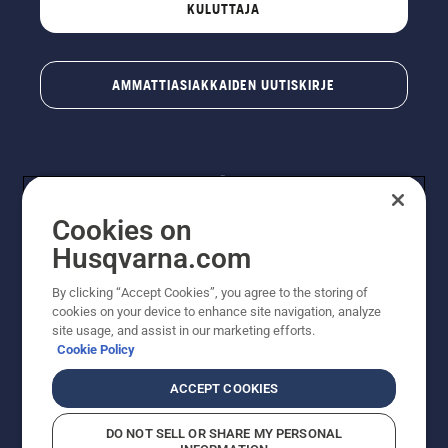
KULUTTAJA
AMMATTIASIAKKAIDEN UUTISKIRJE
Cookies on
Husqvarna.com
By clicking “Accept Cookies”, you agree to the storing of
© Husqvarna AB (publ). Kaikki oikeudet pidätetään.
cookies on your device to enhance site navigation, analyze
Hinnat ovat suositushintoja. Varaamme oikeudet
site usage, and assist in our marketing efforts.
hintamuutoksiin, kirjoitus- ja sisältövirheisiin. Sivusto
Cookie Policy
pyritään pitämään mahdollisimman ajantasaisena ja
virheettömänä. Kaikki luetellut hinnat ovat
ACCEPT COOKIES
suositushintoja (sis. alv), ellei tuotetta voi ostaa
suoraan verkkosivustoltamme.
DO NOT SELL OR SHARE MY PERSONAL
Evästekäytäntö
Käyttöehdot
Tietosuojailmoitus
Tiedot