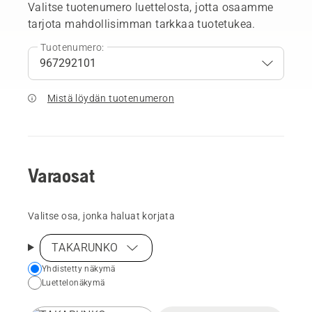
Valitse tuotenumero luettelosta, jotta osaamme
tarjota mahdollisimman tarkkaa tuotetukea.
Tuotenumero:
Mistä löydän tuotenumeron
Varaosat
Valitse osa, jonka haluat korjata
TAKARUNKO
Choose
Yhdistetty näkymä
Luettelonäkymä
your
preferred