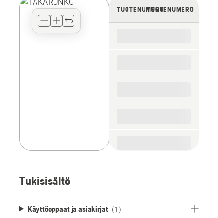
view
TUOTENUMERO
TUOTENUMERO
type
for
the
spare
parts
Tukisisältö
Käyttöoppaat ja asiakirjat
(1)