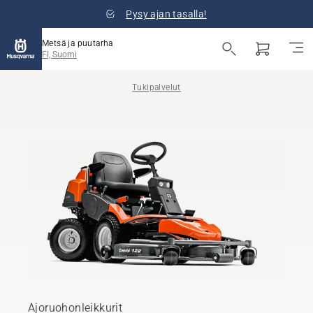
Pysy ajan tasalla!
Metsä ja puutarha
FI, Suomi
Tukipalvelut
Ajoruohonleikkurit