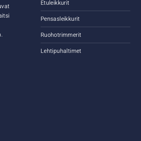
Etuleikkurit
uvat
itsi
Pensasleikkurit
n.
Ruohotrimmerit
Lehtipuhaltimet