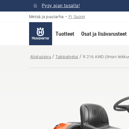
Pysy ajan tasalla!
Metsä ja puutarha
–
FI, Suomi
Tuotteet
Osat ja lisävarusteet
Aloitussivu
Tukipalvelut
R 216 AWD (ilman leikkuu