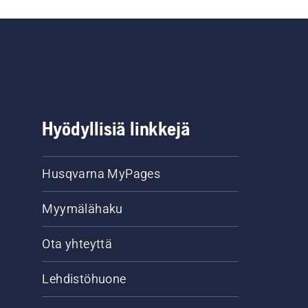
Hyödyllisiä linkkejä
Husqvarna MyPages
Myymälähaku
Ota yhteyttä
Lehdistöhuone