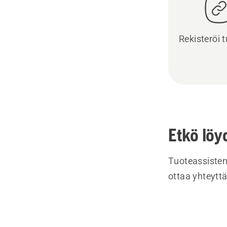
Rekisteröi t
Etkö löy
Tuoteassisten
ottaa yhteyttä