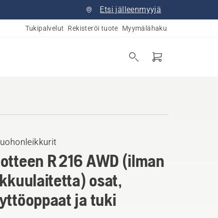
Etsi jälleenmyyjä
Tukipalvelut
Rekisteröi tuote
Myymälähaku
uohonleikkurit
otteen R 216 AWD (ilman
ikkuulaitetta) osat,
yttöoppaat ja tuki