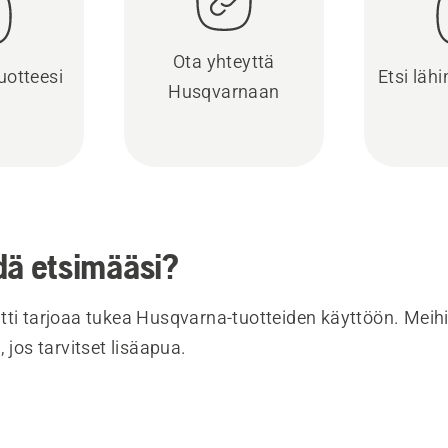
Ota yhteyttä
uotteesi
Etsi läh
Husqvarnaan
dä etsimääsi?
tti tarjoaa tukea Husqvarna-tuotteiden käyttöön. Meihi
, jos tarvitset lisäapua.