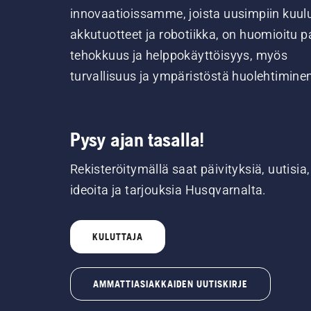
innovaatioissamme, joista uusimpiin kuul
akkutuotteet ja robotiikka, on huomioitu pa
tehokkuus ja helppokäyttöisyys, myös
turvallisuus ja ympäristöstä huolehtimine
Pysy ajan tasalla!
Rekisteröitymällä saat päivityksiä, uutisia,
ideoita ja tarjouksia Husqvarnalta.
KULUTTAJA
AMMATTIASIAKKAIDEN UUTISKIRJE