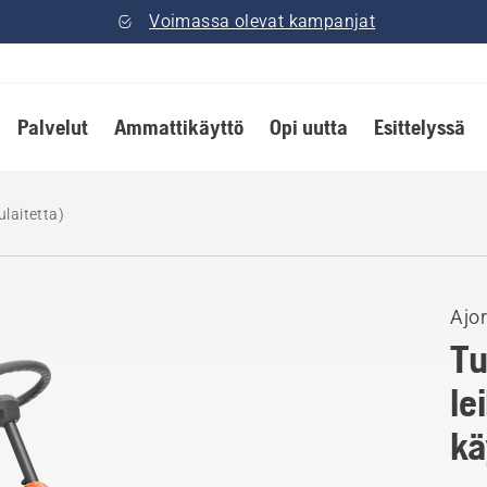
Voimassa olevat kampanjat
Palvelut
Ammattikäyttö
Opi uutta
Esittelyssä
laitetta)
Ajor
Tu
le
kä