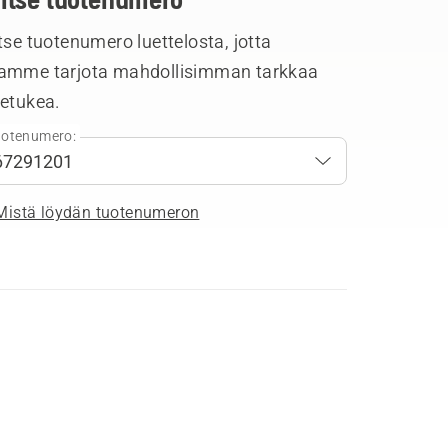
tse tuotenumero luettelosta, jotta
amme tarjota mahdollisimman tarkkaa
tetukea.
otenumero:
Mistä löydän tuotenumeron