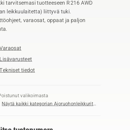
kki tarvitsemasi tuotteeseen R 216 AWD
an leikkuulaitetta) liittyvä tuki.
töohjeet, varaosat, oppaat ja paljon
ta.
Varaosat
Lisävarusteet
Tekniset tiedot
Poistunut valikoimasta
Näytä kaikki kategorian Ajoruohonleikkurit myytävät tuotteet
litse tuotenumero