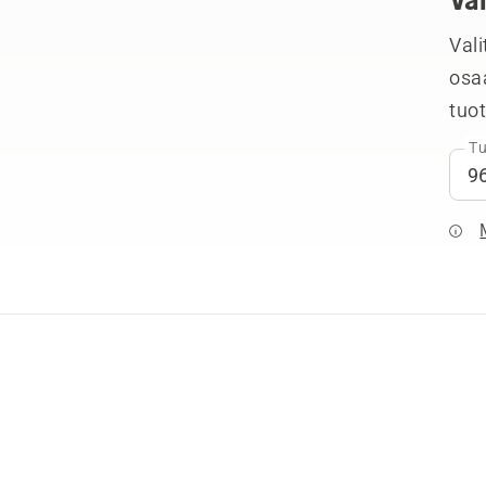
Vali
osa
tuo
Tu