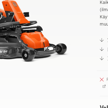
Kai
(ilm
Käyt
muu
Va