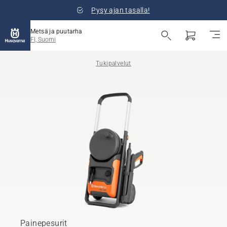
Pysy ajan tasalla!
Metsä ja puutarha
FI, Suomi
Tukipalvelut
Painepesurit