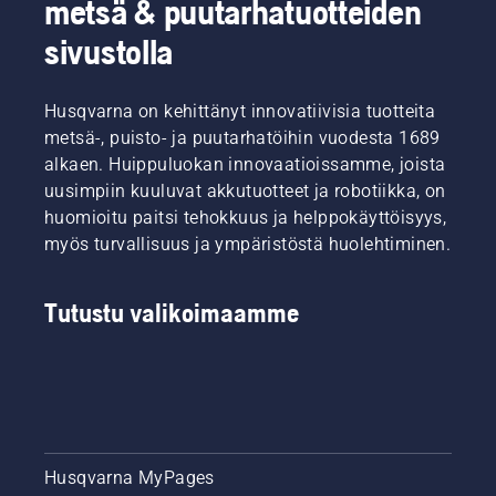
metsä & puutarhatuotteiden
sivustolla
Husqvarna on kehittänyt innovatiivisia tuotteita
metsä-, puisto- ja puutarhatöihin vuodesta 1689
alkaen. Huippuluokan innovaatioissamme, joista
uusimpiin kuuluvat akkutuotteet ja robotiikka, on
huomioitu paitsi tehokkuus ja helppokäyttöisyys,
myös turvallisuus ja ympäristöstä huolehtiminen.
Tutustu valikoimaamme
Husqvarna MyPages