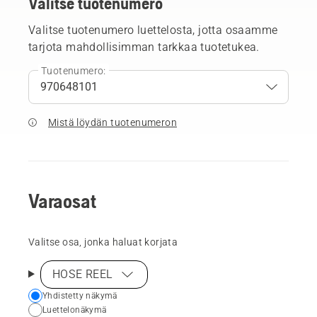
Valitse tuotenumero
Valitse tuotenumero luettelosta, jotta osaamme
tarjota mahdollisimman tarkkaa tuotetukea.
Tuotenumero:
Mistä löydän tuotenumeron
Varaosat
Valitse osa, jonka haluat korjata
HOSE REEL
Choose
Yhdistetty näkymä
Luettelonäkymä
your