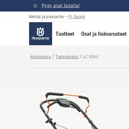
Pysy ajan tasalla!
Metsä ja puutarha
–
FI, Suomi
Tuotteet
Osat ja lisävarusteet
Aloitussivu
Tukipalvelut
LC 356V