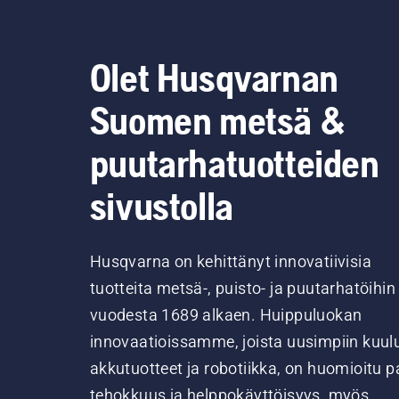
Olet Husqvarnan
Suomen metsä &
puutarhatuotteiden
sivustolla
Husqvarna on kehittänyt innovatiivisia
tuotteita metsä-, puisto- ja puutarhatöihin
vuodesta 1689 alkaen. Huippuluokan
innovaatioissamme, joista uusimpiin kuul
akkutuotteet ja robotiikka, on huomioitu pa
tehokkuus ja helppokäyttöisyys, myös