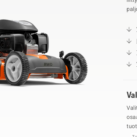
pal
Va
Vali
osa
tuo
Tu