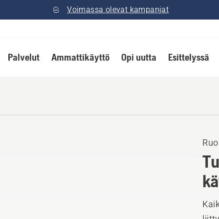
Voimassa olevat kampanjat
Palvelut
Ammattikäyttö
Opi uutta
Esittelyssä
Ruo
Tu
kä
Kai
liit