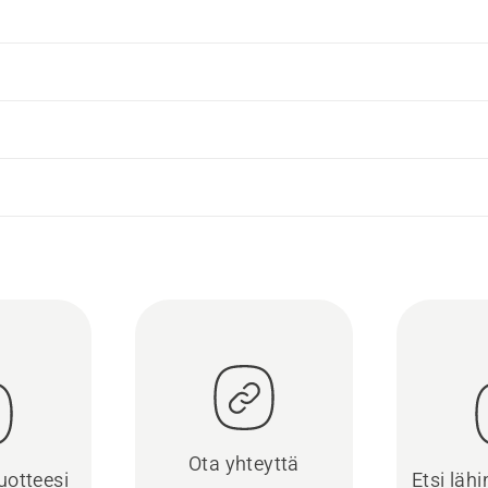
Ota yhteyttä
uotteesi
Etsi läh