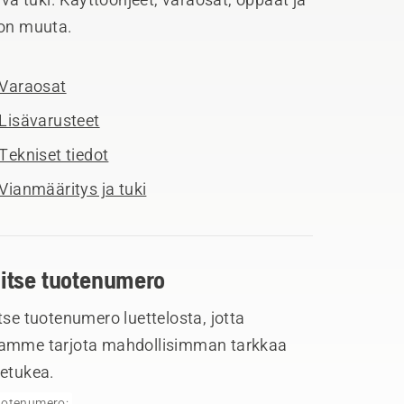
jon muuta.
Varaosat
Lisävarusteet
Tekniset tiedot
Vianmääritys ja tuki
litse tuotenumero
tse tuotenumero luettelosta, jotta
amme tarjota mahdollisimman tarkkaa
tetukea.
otenumero: