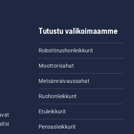
Tutustu valikoimaamme
Robottiruohonleikkurit
Moottorisahat
Metsänraivaussahat
Ruohonleikkurit
Etuleikkurit
uvat
itsi
Pensasleikkurit