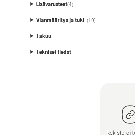
Lisävarusteet
(
4
)
Vianmääritys ja tuki
(10)
Takuu
Tekniset tiedot
Rekisteröi t