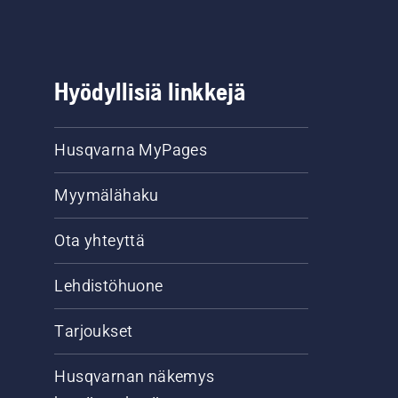
Hyödyllisiä linkkejä
Husqvarna MyPages
Myymälähaku
Ota yhteyttä
Lehdistöhuone
Tarjoukset
Husqvarnan näkemys