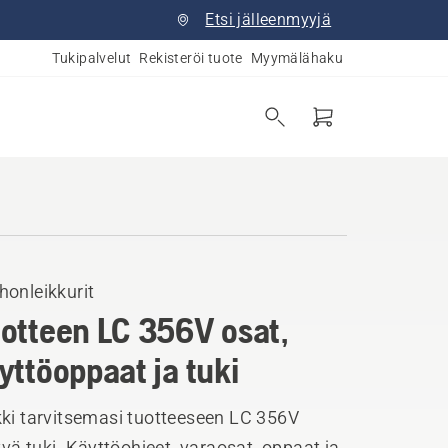
Etsi jälleenmyyjä
Tukipalvelut
Rekisteröi tuote
Myymälähaku
honleikkurit
otteen LC 356V osat,
yttöoppaat ja tuki
kki tarvitsemasi tuotteeseen LC 356V
tyvä tuki. Käyttöohjeet, varaosat, oppaat ja