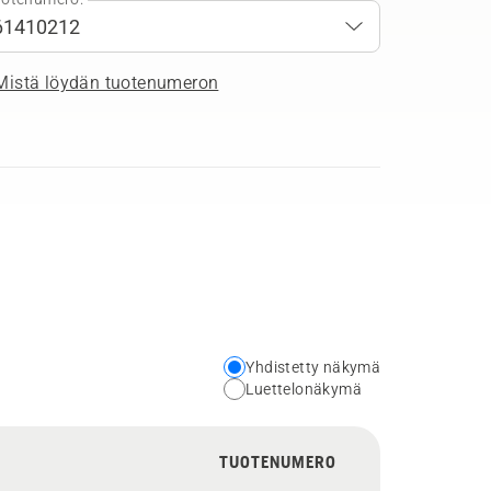
Mistä löydän tuotenumeron
Yhdistetty näkymä
Choose
Luettelonäkymä
your
preferred
TUOTENUMERO
view