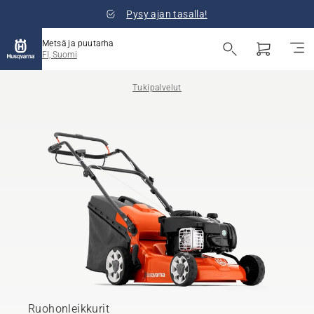
Pysy ajan tasalla!
Metsä ja puutarha
FI, Suomi
Tukipalvelut
Ruohonleikkurit