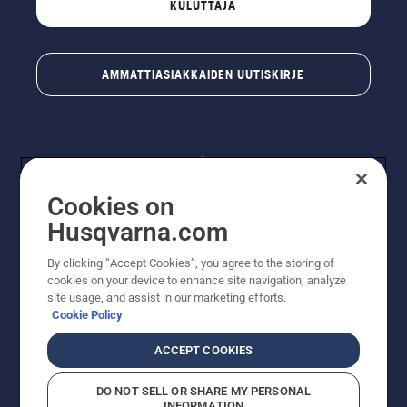
KULUTTAJA
AMMATTIASIAKKAIDEN UUTISKIRJE
Cookies on
Husqvarna.com
By clicking “Accept Cookies”, you agree to the storing of
© Husqvarna AB (publ). Kaikki oikeudet pidätetään.
cookies on your device to enhance site navigation, analyze
Hinnat ovat suositushintoja. Varaamme oikeudet
site usage, and assist in our marketing efforts.
hintamuutoksiin, kirjoitus- ja sisältövirheisiin. Sivusto
Cookie Policy
pyritään pitämään mahdollisimman ajantasaisena ja
virheettömänä. Kaikki luetellut hinnat ovat
ACCEPT COOKIES
suositushintoja (sis. alv), ellei tuotetta voi ostaa
suoraan verkkosivustoltamme.
DO NOT SELL OR SHARE MY PERSONAL
Evästekäytäntö
Käyttöehdot
Tietosuojailmoitus
Tiedot
INFORMATION
Epäillyistä rikkomuksista ilmoittaminen