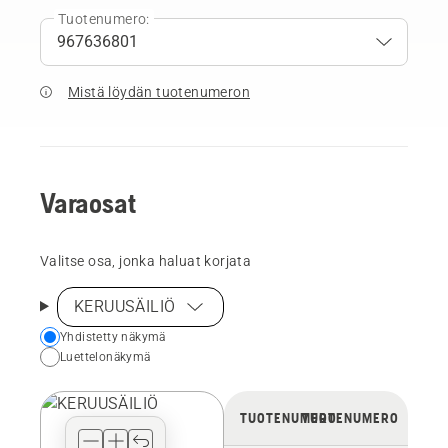
Tuotenumero:
Mistä löydän tuotenumeron
Varaosat
Valitse osa, jonka haluat korjata
KERUUSÄILIÖ
Choose
Yhdistetty näkymä
Luettelonäkymä
your
preferred
view
TUOTENUMERO
TUOTENUMERO
type