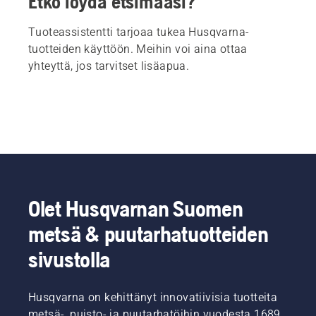
Etkö löydä etsimääsi?
Tuoteassistentti tarjoaa tukea Husqvarna-
tuotteiden käyttöön. Meihin voi aina ottaa
yhteyttä, jos tarvitset lisäapua.
Olet Husqvarnan Suomen
metsä & puutarhatuotteiden
sivustolla
Husqvarna on kehittänyt innovatiivisia tuotteita
metsä-, puisto- ja puutarhatöihin vuodesta 1689