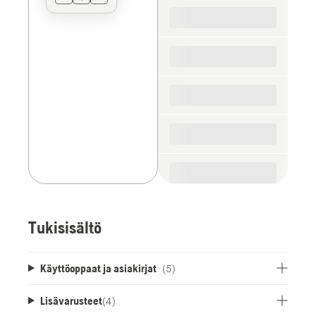
for
the
spare
parts
Tukisisältö
Käyttöoppaat ja asiakirjat
(5)
Lisävarusteet
(
4
)