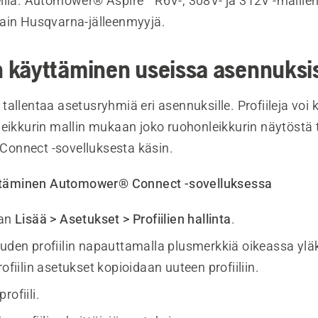
illa. Automower® Aspire™ R6V-, 308V- ja 312V -mallie
ain Husqvarna-jälleenmyyjä.
en käyttäminen useissa asennuksi
it tallentaa asetusryhmiä eri asennuksille. Profiileja voi
leikkurin mallin mukaan joko ruohonleikkurin näytöstä 
onnect -sovelluksesta käsin.
yttäminen Automower® Connect -sovelluksessa
aan
Lisää > Asetukset > Profiilien hallinta
.
uuden profiilin napauttamalla plusmerkkiä oikeassa yl
rofiilin asetukset kopioidaan uuteen profiiliin.
rofiili.