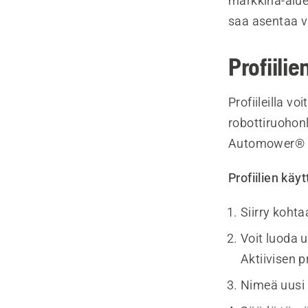
markkina-alue
saa asentaa v
Profiili
Profiileilla vo
robottiruohon
Automower® C
Profiilien kä
Siirry koht
Voit luoda 
Aktiivisen p
Nimeä uusi p