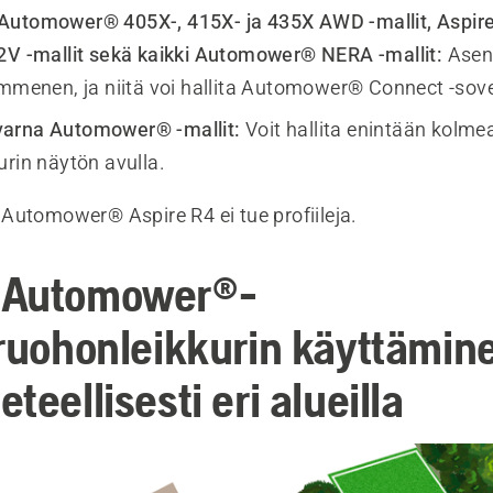
Automower® 405X-, 415X- ja 435X AWD -mallit, Aspir
2V -mallit sekä kaikki Automower® NERA -mallit:
Asen
ymmenen, ja niitä voi hallita Automower® Connect -sove
arna Automower® -mallit:
Voit hallita enintään kolm
urin näytön avulla.
Automower® Aspire R4 ei tue profiileja.
 Automower®-
iruohonleikkurin käyttämin
teellisesti eri alueilla