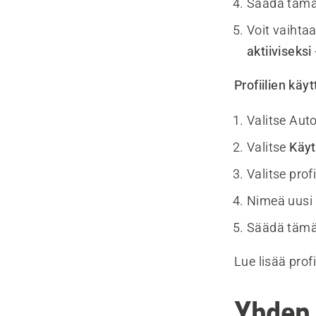
Säädä tämän 
Voit vaihtaa
aktiiviseksi
Profiilien kä
Valitse Au
Valitse
Käytt
Valitse profii
Nimeä uusi p
Säädä tämän 
Lue lisää profi
Yhden