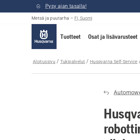
Pysy ajan tasalla!
Metsä ja puutarha
–
FI, Suomi
Tuotteet
Osat ja lisävarusteet
Aloitussivu
Tukipalvelut
Husqvarna Self-Service
Automow
Husqv
robott