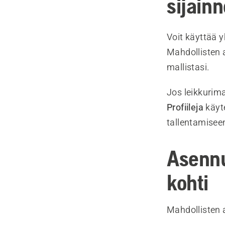
sijain
Voit käyttää 
Mahdollisten 
mallistasi.
Jos leikkurima
Profiileja
käyte
tallentamisee
Asennu
kohti
Mahdollisten 