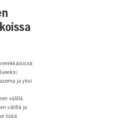
en
ikoissa
vierekkäisissä
lueeksi.
asema ja yksi
n välillä.
n välillä ja
e lisää