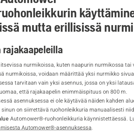
iruohonleikkurin käyttämin
issä mutta erillisissä nurm
ä rajakaapeleilla
aitsevissa nurmikoissa, kuten naapurin nurmikossa tai 
ssä nurmikoissa, voidaan määrittää yksi nurmikko sivua
essa tarvitaan vain yksi asennus, jossa on yksi lataus
Huomaa, että rajakaapelin enimmäispituus on 800 m.
ssä asennuksessa ei ole käytävää näiden kahden aluee
inun on siirrettävä ruohonleikkuria manuaalisesti niide
alue
Automower®-ruohonleikkuria käynnistettäessä. Lu
uomisesta Automower®-asennuksessa
.