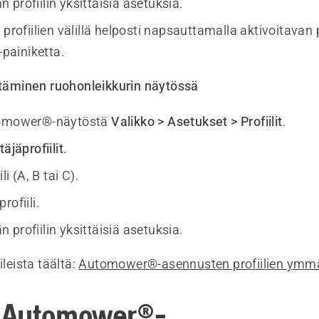
profiilin yksittäisiä asetuksia.
 profiilien välillä helposti napsauttamalla aktivoitavan p
-painiketta.
yttäminen ruohonleikkurin näytössä
tomower®-näytöstä
Valikko > Asetukset > Profiilit
.
äjäprofiilit
.
li (A, B tai C).
rofiili.
profiilin yksittäisiä asetuksia.
ileista täältä:
Automower®-asennusten profiilien ymm
 Automower®-