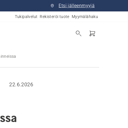
Etsi jälleenmyyjä
Tukipalvelut
Rekisteröi tuote
Myymälähaku
ainneissa
22.6.2026
issa