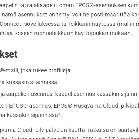
kaapelin tai rajakaapelittoman EPOS®-asennuksen ku
nämä asennukset on tehty, voit helposti määrittää kaks
nnect -sovelluksessa tai leikkurin näytössä (mallin 
vaihtaa toiseen ruohonleikkurin käyttöpaikan mukaan.
kset
-malli, joka tukee
profiileja
.
 kussakin sijainnissa.
ajakaapelien asennus: kaapeliasennus kussakin sijainn
ton EPOS®-asennus: EPOS® Husqvarna Cloud -pilvipal
ma kussakin sijainnissa*.
rna Cloud -pilvipalvelun kautta -ratkaisu on saatavilla