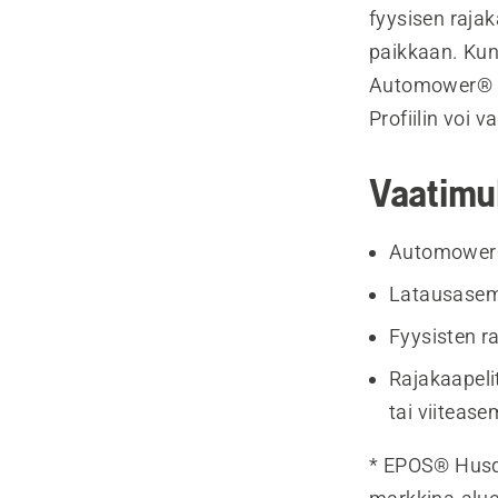
fyysisen raja
paikkaan. Kun 
Automower® Co
Profiilin voi 
Vaatimu
Automower®
Latausasema
Fyysisten r
Rajakaapeli
tai viitease
* EPOS® Husqva