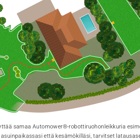
yttää samaa Automower®-robottiruohonleikkuria esime
 asuinpaikassasi että kesämökilläsi, tarvitset latausa