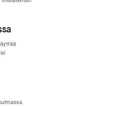
n viiteaseman
ssa
 käyttää
tai
äkulmassa.