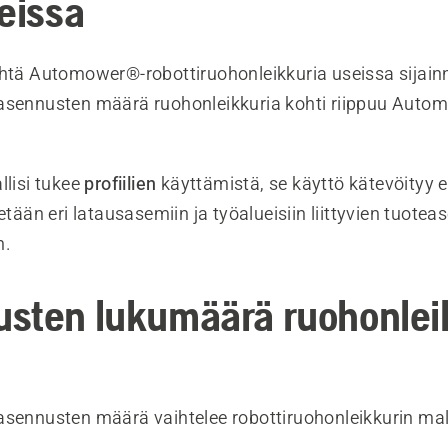
neissa
yhtä Automower®-robottiruohonleikkuria useissa sijain
asennusten määrä ruohonleikkuria kohti riippuu Auto
llisi tukee
profiilien
käyttämistä, se käyttö kätevöityy 
tään eri latausasemiin ja työalueisiin liittyvien tuotea
n.
sten lukumäärä ruohonlei
asennusten määrä vaihtelee robottiruohonleikkurin ma