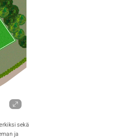
rkiksi sekä
seman ja