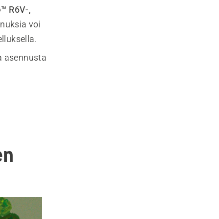
e™ R6V-,
nuksia voi
lluksella.
ea asennusta
en