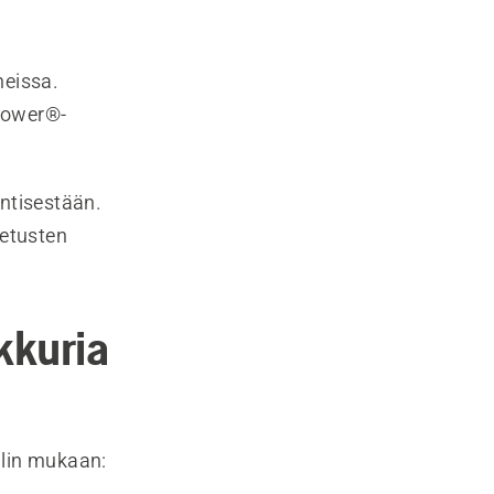
neissa.
mower®-
entisestään.
setusten
kkuria
llin mukaan: