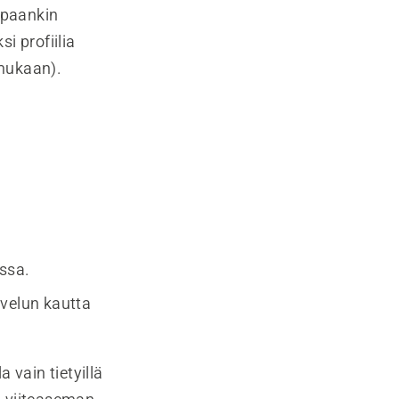
mpaankin
i profiilia
mukaan).
issa.
velun kautta
 vain tietyillä