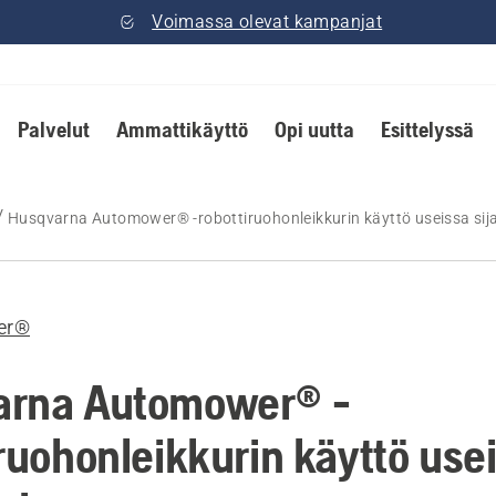
Voimassa olevat kampanjat
Palvelut
Ammattikäyttö
Opi uutta
Esittelyssä
Husqvarna Automower® -robottiruohonleikkurin käyttö useissa sij
er®
arna Automower® -
iruohonleikkurin käyttö use