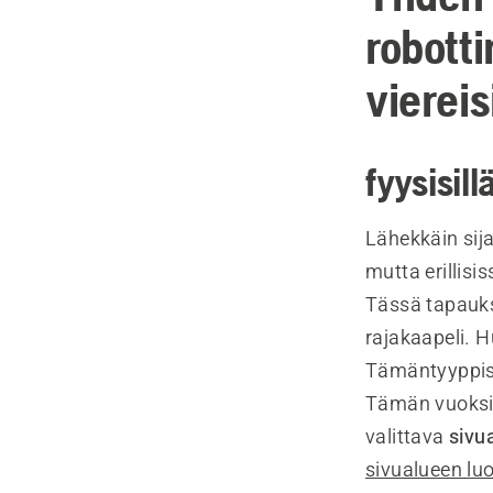
robott
viereis
fyysisill
Lähekkäin sij
mutta erillisi
Tässä tapauks
rajakaapeli. 
Tämäntyyppise
Tämän vuoksi s
valittava
sivu
sivualueen l