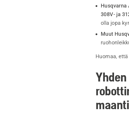
Husqvarna 
308V- ja 31
olla jopa k
Muut Husqv
ruohonleikk
Huomaa, että 
Yhden
robott
maantie