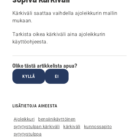
Kärkiväli saattaa vaihdella ajoleikkurin mallin
mukaan.
Tarkista oikea kärkiväli aina ajoleikkurin
käyttöohjeesta.
Oliko tästä artikkelista apua?
KYLLÄ
EI
LISÄTIETOJA AIHEESTA
Ajoleikkuri
bensiinikäyttöinen
sytytystulpan kärkiväli
kärkiväli
kunnossapito
sytytystulppa