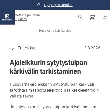
Pysy ajan tasalla!
Metsä ja puutarha
FI, Suomi
Husqvarna Self-Service
Etuleikkuri
3.8.2026
Ajoleikkurin sytytystulpan
kärkivälin tarkistaminen
Husqvarna-ajoleikkurin sytytystulpan kärkiväli
tarkoittaa maadoituselektrodin ja keskielektrodin
välistä rakoa.
Jos ajoleikkurisi sytytystulpan kärkiväli on liian