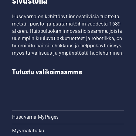
sivustolla
Husqvarna on kehittänyt innovatiivisia tuotteita
metsä-, puisto- ja puutarhatöihin vuodesta 1689
alkaen. Huippuluokan innovaatioissamme, joista
uusimpiin kuuluvat akkutuotteet ja robotiikka, on
huomioitu paitsi tehokkuus ja helppokäyttöisyys,
myös turvallisuus ja ympäristöstä huolehtiminen.
Tutustu valikoimaamme
Husqvarna MyPages
Myymälähaku