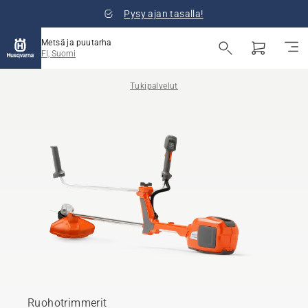
Pysy ajan tasalla!
Metsä ja puutarha
FI, Suomi
Tukipalvelut
Ruohotrimmerit