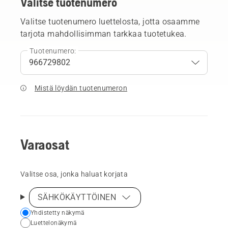
Valitse tuotenumero
Valitse tuotenumero luettelosta, jotta osaamme
tarjota mahdollisimman tarkkaa tuotetukea.
Tuotenumero:
Mistä löydän tuotenumeron
Varaosat
Valitse osa, jonka haluat korjata
SÄHKÖKÄYTTÖINEN
Choose
Yhdistetty näkymä
Luettelonäkymä
your