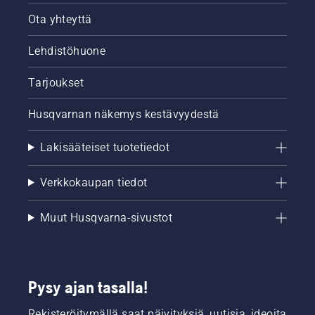
Ota yhteyttä
Lehdistöhuone
Tarjoukset
Husqvarnan näkemys kestävyydestä
Lakisääteiset tuotetiedot
Verkkokaupan tiedot
Muut Husqvarna-sivustot
Pysy ajan tasalla!
Rekisteröitymällä saat päivityksiä, uutisia, ideoita