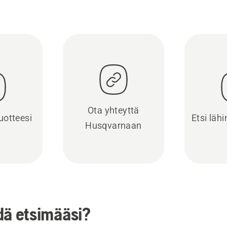
Ota yhteyttä
uotteesi
Etsi läh
Husqvarnaan
dä etsimääsi?