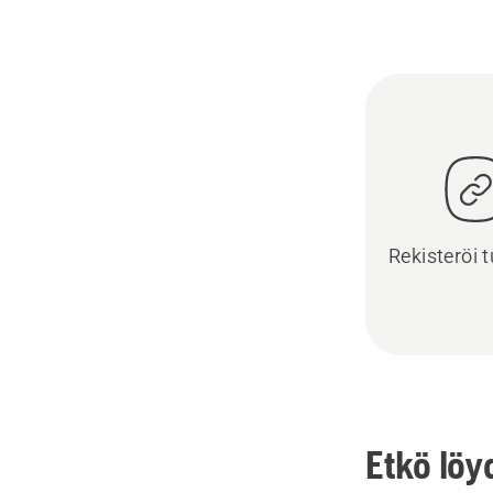
Rekisteröi t
Etkö löy