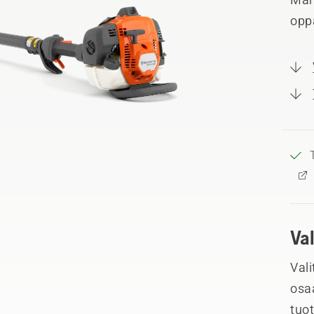
opp
Va
Vali
osa
tuo