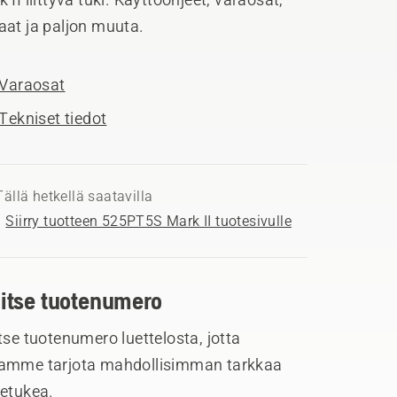
aat ja paljon muuta.
Varaosat
Tekniset tiedot
Tällä hetkellä saatavilla
Siirry tuotteen 525PT5S Mark II tuotesivulle
litse tuotenumero
tse tuotenumero luettelosta, jotta
amme tarjota mahdollisimman tarkkaa
tetukea.