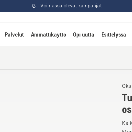
Voimassa olevat kampanjat
Palvelut
Ammattikäyttö
Opi uutta
Esittelyssä
Oks
Tu
os
Kai
Mark