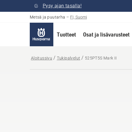
Pysy ajan tasalla!
Metsä ja puutarha
–
FI, Suomi
Tuotteet
Osat ja lisävarusteet
Aloitussivu
Tukipalvelut
525PT5S Mark II