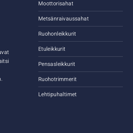
Moottorisahat
Metsänraivaussahat
Ruohonleikkurit
Etuleikkurit
uvat
itsi
Pensasleikkurit
n.
Ruohotrimmerit
Lehtipuhaltimet