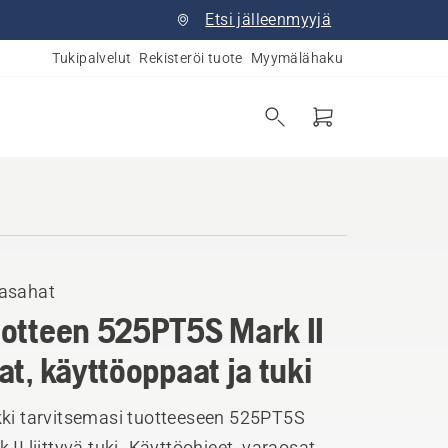
Etsi jälleenmyyjä
Tukipalvelut
Rekisteröi tuote
Myymälähaku
asahat
otteen 525PT5S Mark II
at, käyttöoppaat ja tuki
kki tarvitsemasi tuotteeseen 525PT5S
 II liittyvä tuki. Käyttöohjeet, varaosat,