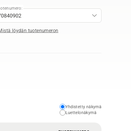
otenumero:
Mistä löydän tuotenumeron
Yhdistetty näkymä
Choose
Luettelonäkymä
your
preferred