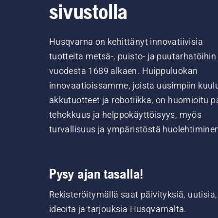
sivustolla
Husqvarna on kehittänyt innovatiivisia
tuotteita metsä-, puisto- ja puutarhatöihin
vuodesta 1689 alkaen. Huippuluokan
innovaatioissamme, joista uusimpiin kuul
akkutuotteet ja robotiikka, on huomioitu pa
tehokkuus ja helppokäyttöisyys, myös
turvallisuus ja ympäristöstä huolehtimine
Pysy ajan tasalla!
Rekisteröitymällä saat päivityksiä, uutisia,
ideoita ja tarjouksia Husqvarnalta.