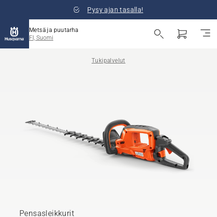
Pysy ajan tasalla!
Metsä ja puutarha
FI, Suomi
Tukipalvelut
Pensasleikkurit