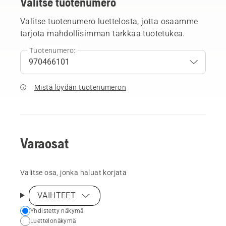
Valitse tuotenumero
Valitse tuotenumero luettelosta, jotta osaamme
tarjota mahdollisimman tarkkaa tuotetukea.
Tuotenumero:
Mistä löydän tuotenumeron
Varaosat
Valitse osa, jonka haluat korjata
VAIHTEET
Choose
Yhdistetty näkymä
Luettelonäkymä
your