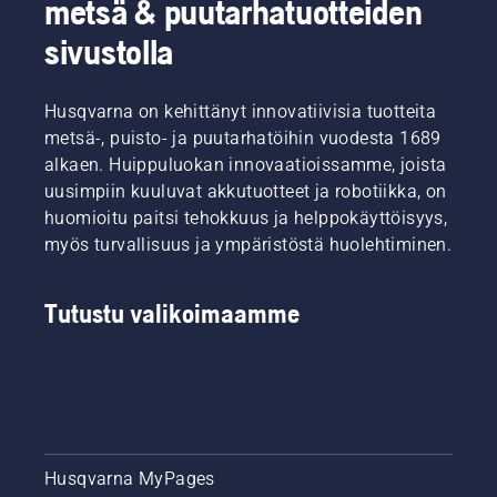
metsä & puutarhatuotteiden
sivustolla
Husqvarna on kehittänyt innovatiivisia tuotteita
metsä-, puisto- ja puutarhatöihin vuodesta 1689
alkaen. Huippuluokan innovaatioissamme, joista
uusimpiin kuuluvat akkutuotteet ja robotiikka, on
huomioitu paitsi tehokkuus ja helppokäyttöisyys,
myös turvallisuus ja ympäristöstä huolehtiminen.
Tutustu valikoimaamme
Husqvarna MyPages