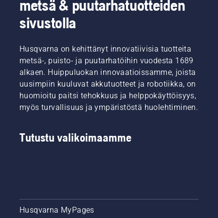
metsä & puutarhatuotteiden
sivustolla
Husqvarna on kehittänyt innovatiivisia tuotteita
metsä-, puisto- ja puutarhatöihin vuodesta 1689
alkaen. Huippuluokan innovaatioissamme, joista
uusimpiin kuuluvat akkutuotteet ja robotiikka, on
huomioitu paitsi tehokkuus ja helppokäyttöisyys,
myös turvallisuus ja ympäristöstä huolehtiminen.
Tutustu valikoimaamme
Husqvarna MyPages