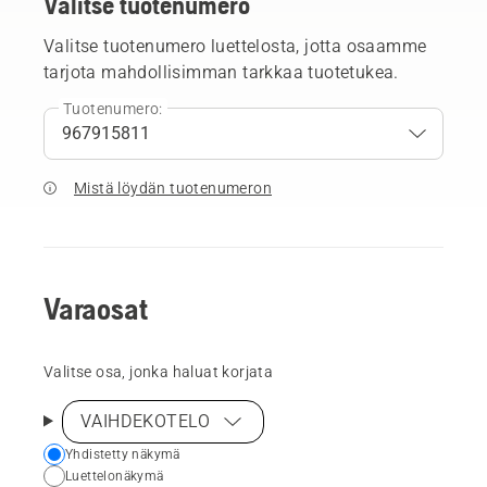
Valitse tuotenumero
Valitse tuotenumero luettelosta, jotta osaamme
tarjota mahdollisimman tarkkaa tuotetukea.
Tuotenumero:
Mistä löydän tuotenumeron
Varaosat
Valitse osa, jonka haluat korjata
VAIHDEKOTELO
Choose
Yhdistetty näkymä
Luettelonäkymä
your