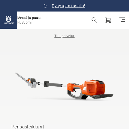
Pysy ajan tasalla!
Metsä ja puutarha
FI, Suomi
Tukipalvelut
Pensasleikkurit