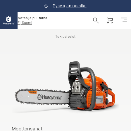
Pysy ajan tasalla!
Metsä ja puutarha
FI, Suomi
Tukipalvelut
Moottorisahat