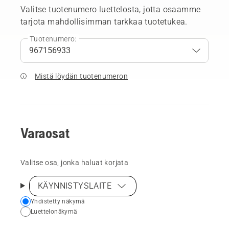
Valitse tuotenumero luettelosta, jotta osaamme
tarjota mahdollisimman tarkkaa tuotetukea.
Tuotenumero:
Mistä löydän tuotenumeron
Varaosat
Valitse osa, jonka haluat korjata
KÄYNNISTYSLAITE
Choose
Yhdistetty näkymä
Luettelonäkymä
your
preferred