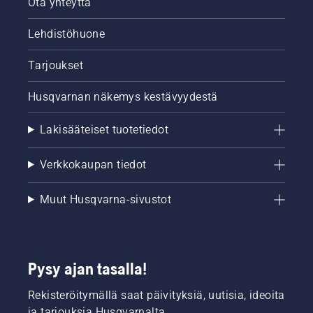
Ota yhteyttä
Lehdistöhuone
Tarjoukset
Husqvarnan näkemys kestävyydestä
Lakisääteiset tuotetiedot
Verkkokaupan tiedot
Muut Husqvarna-sivustot
Pysy ajan tasalla!
Rekisteröitymällä saat päivityksiä, uutisia, ideoita
ja tarjouksia Husqvarnalta.