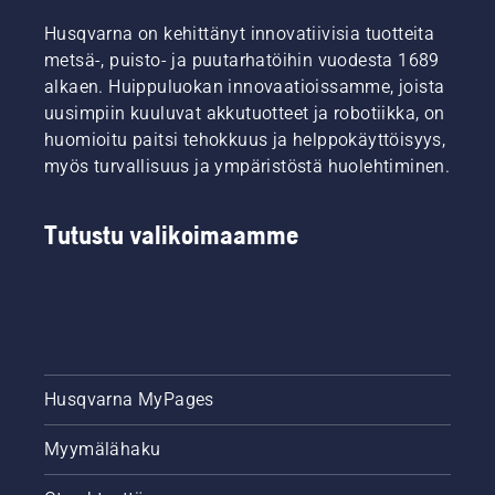
Husqvarna on kehittänyt innovatiivisia tuotteita
metsä-, puisto- ja puutarhatöihin vuodesta 1689
alkaen. Huippuluokan innovaatioissamme, joista
uusimpiin kuuluvat akkutuotteet ja robotiikka, on
huomioitu paitsi tehokkuus ja helppokäyttöisyys,
myös turvallisuus ja ympäristöstä huolehtiminen.
Tutustu valikoimaamme
Husqvarna MyPages
Myymälähaku