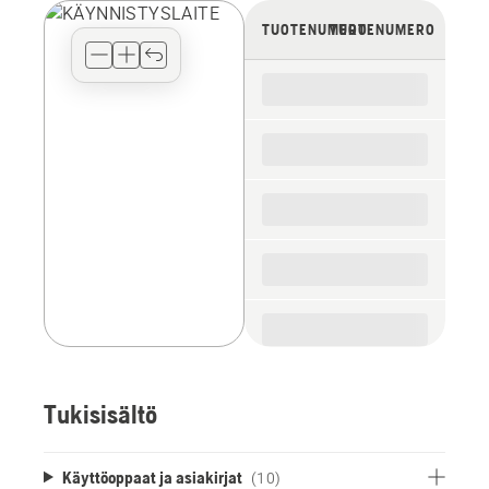
view
TUOTENUMERO
TUOTENUMERO
type
for
the
spare
parts
Tukisisältö
Käyttöoppaat ja asiakirjat
(10)