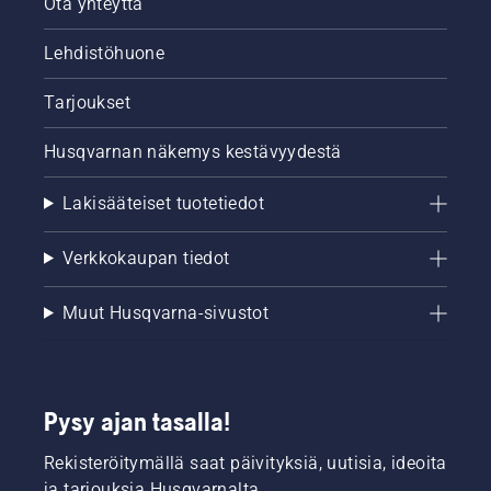
Ota yhteyttä
Lehdistöhuone
Tarjoukset
Husqvarnan näkemys kestävyydestä
Lakisääteiset tuotetiedot
Verkkokaupan tiedot
Muut Husqvarna-sivustot
Pysy ajan tasalla!
Rekisteröitymällä saat päivityksiä, uutisia, ideoita
ja tarjouksia Husqvarnalta.