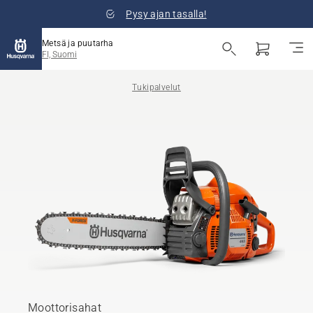
Pysy ajan tasalla!
Metsä ja puutarha
FI, Suomi
Tukipalvelut
Moottorisahat