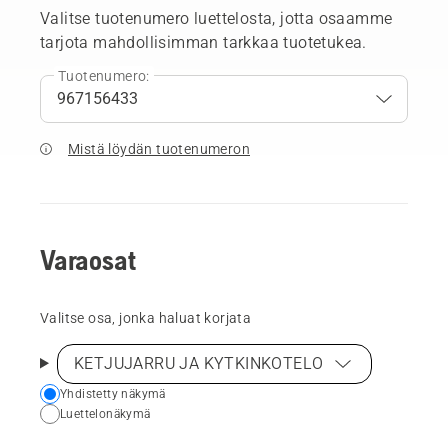
Valitse tuotenumero luettelosta, jotta osaamme
tarjota mahdollisimman tarkkaa tuotetukea.
Tuotenumero:
Mistä löydän tuotenumeron
Varaosat
Valitse osa, jonka haluat korjata
KETJUJARRU JA KYTKINKOTELO
Choose
Yhdistetty näkymä
Luettelonäkymä
your
preferred