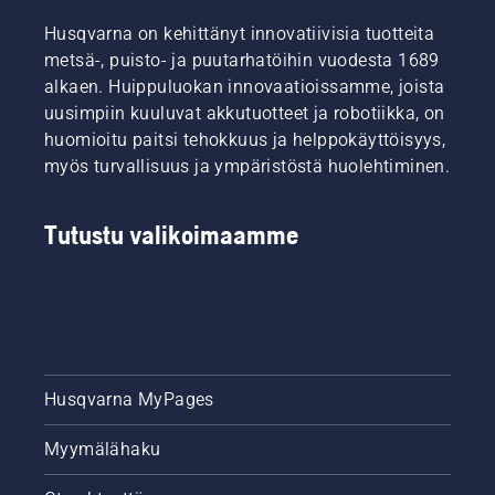
Husqvarna on kehittänyt innovatiivisia tuotteita
metsä-, puisto- ja puutarhatöihin vuodesta 1689
alkaen. Huippuluokan innovaatioissamme, joista
uusimpiin kuuluvat akkutuotteet ja robotiikka, on
huomioitu paitsi tehokkuus ja helppokäyttöisyys,
myös turvallisuus ja ympäristöstä huolehtiminen.
Tutustu valikoimaamme
Husqvarna MyPages
Myymälähaku