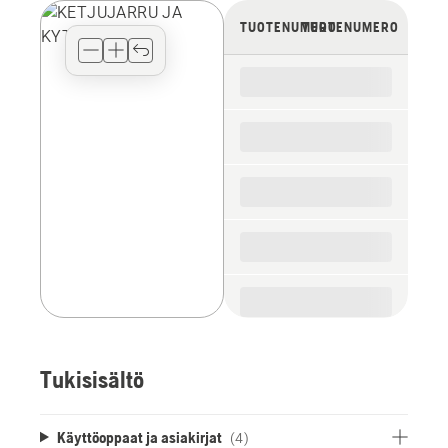
view
TUOTENUMERO
TUOTENUMERO
type
for
the
spare
parts
Tukisisältö
Käyttöoppaat ja asiakirjat
(4)