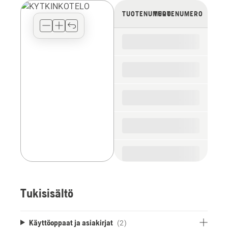
view
TUOTENUMERO
TUOTENUMERO
type
for
the
spare
parts
Tukisisältö
Käyttöoppaat ja asiakirjat
(2)