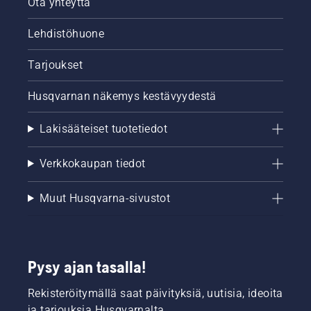
Ota yhteyttä
Lehdistöhuone
Tarjoukset
Husqvarnan näkemys kestävyydestä
Lakisääteiset tuotetiedot
Verkkokaupan tiedot
Muut Husqvarna-sivustot
Pysy ajan tasalla!
Rekisteröitymällä saat päivityksiä, uutisia, ideoita
ja tarjouksia Husqvarnalta.