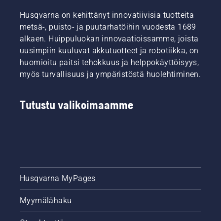
Husqvarna on kehittänyt innovatiivisia tuotteita
metsä-, puisto- ja puutarhatöihin vuodesta 1689
alkaen. Huippuluokan innovaatioissamme, joista
uusimpiin kuuluvat akkutuotteet ja robotiikka, on
huomioitu paitsi tehokkuus ja helppokäyttöisyys,
myös turvallisuus ja ympäristöstä huolehtiminen.
Tutustu valikoimaamme
Husqvarna MyPages
Myymälähaku