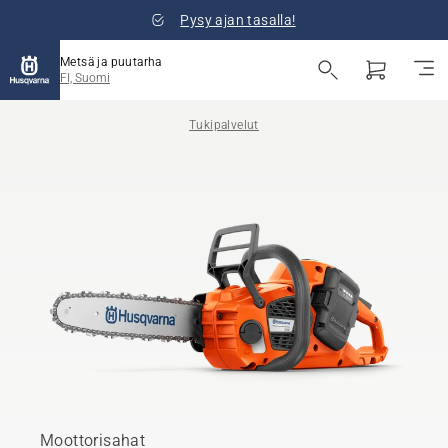
Pysy ajan tasalla!
Metsä ja puutarha
FI, Suomi
Tukipalvelut
Moottorisahat