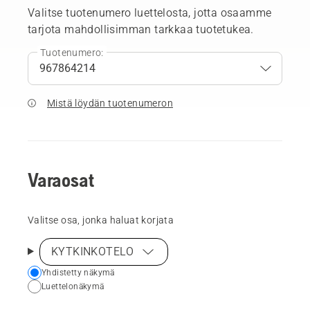
Valitse tuotenumero luettelosta, jotta osaamme
tarjota mahdollisimman tarkkaa tuotetukea.
Tuotenumero:
Mistä löydän tuotenumeron
Varaosat
Valitse osa, jonka haluat korjata
KYTKINKOTELO
Choose
Yhdistetty näkymä
Luettelonäkymä
your
preferred