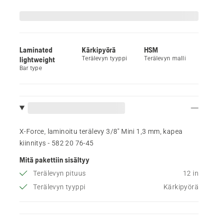
Laminated
Kärkipyörä
HSM
lightweight
Terälevyn tyyppi
Terälevyn malli
Bar type
X-Force, laminoitu terälevy 3/8" Mini 1,3 mm, kapea
kiinnitys - 582 20 76‑45
Mitä pakettiin sisältyy
Terälevyn pituus
12 in
Terälevyn tyyppi
Kärkipyörä