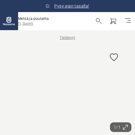
Pysy ajan tasalla!
Metsä ja puutarha
FI, Suomi
Terälevyt
1/1