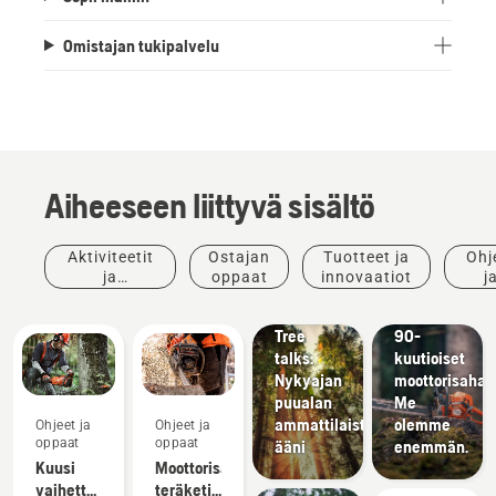
Omistajan tukipalvelu
Aiheeseen liittyvä sisältö
Tuotteet
Aktiviteetit
Ostajan
Tuotteet ja
Ohj
Tarinoita
ja
ja
oppaat
innovaatiot
j
ja ideoita
innovaatiot
tapahtumat
opp
Husqvarna
Uudet
Tree
90-
talks:
kuutioiset
Nykyajan
moottorisahat.
puualan
Me
ammattilaisten
olemme
Ohjeet ja
Ohjeet ja
oppaat
oppaat
ääni
enemmän.
Kuusi
Moottorisahan
vaihetta
teräketjun