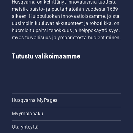
päähän
Husqvarna on kehittänyt innovatiivisia tuotteita
puusta
metsä-, puisto- ja puutarhatöihin vuodesta 1689
ja anna
alkaen. Huippuluokan innovaatioissamme, joista
sahalle
uusimpiin kuuluvat akkutuotteet ja robotiikka, on
kaasua.
huomioitu paitsi tehokkuus ja helppokäyttöisyys,
Voitelujärjestelmä
toimii,
myös turvallisuus ja ympäristöstä huolehtiminen.
jos puun
rungolle
kertyy
Tutustu valikoimaamme
öljyä.
Husqvarna MyPages
Myymälähaku
Ota yhteyttä