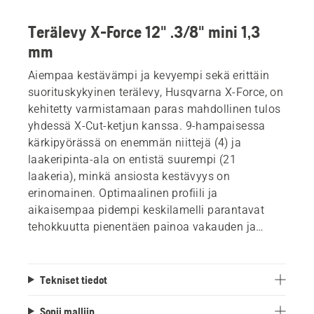
Terälevy X-Force 12" .3/8" mini 1,3
mm
Aiempaa kestävämpi ja kevyempi sekä erittäin
suorituskykyinen terälevy, Husqvarna X-Force, on
kehitetty varmistamaan paras mahdollinen tulos
yhdessä X-Cut-ketjun kanssa. 9-hampaisessa
kärkipyörässä on enemmän niittejä (4) ja
laakeripinta-ala on entistä suurempi (21
laakeria), minkä ansiosta kestävyys on
erinomainen. Optimaalinen profiili ja
aikaisempaa pidempi keskilamelli parantavat
tehokkuutta pienentäen painoa vakauden ja
suorituskyvyn kärsimättä. Parempi voitelu ja
optimaalinen hitsaus parantavat jäykkyyttä
auttaen saavuttamaan maksimaaliset tulokset.
Tekniset tiedot
Sopii malliin