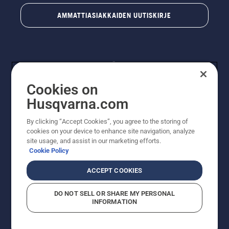
AMMATTIASIAKKAIDEN UUTISKIRJE
Cookies on
Husqvarna.com
By clicking “Accept Cookies”, you agree to the storing of
© Husqvarna AB (publ). Kaikki oikeudet pidätetään.
cookies on your device to enhance site navigation, analyze
Hinnat ovat suositushintoja. Varaamme oikeudet
site usage, and assist in our marketing efforts.
hintamuutoksiin, kirjoitus- ja sisältövirheisiin. Sivusto
Cookie Policy
pyritään pitämään mahdollisimman ajantasaisena ja
virheettömänä. Kaikki luetellut hinnat ovat
ACCEPT COOKIES
suositushintoja (sis. alv), ellei tuotetta voi ostaa
suoraan verkkosivustoltamme.
DO NOT SELL OR SHARE MY PERSONAL
Evästekäytäntö
Käyttöehdot
Tietosuojailmoitus
Tiedot
INFORMATION
Epäillyistä rikkomuksista ilmoittaminen