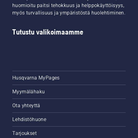
Vie saha
huomioitu paitsi tehokkuus ja helppokäyttöisyys,
muutaman
myös turvallisuus ja ympäristöstä huolehtiminen.
senttimetrin
päähän
puusta
Tutustu valikoimaamme
ja anna
sahalle
kaasua.
Voitelujärjest
toimii,
jos puun
rungolle
kertyy
Husqvarna MyPages
öljyä.
Myymälähaku
Ota yhteyttä
Lehdistöhuone
Tarjoukset