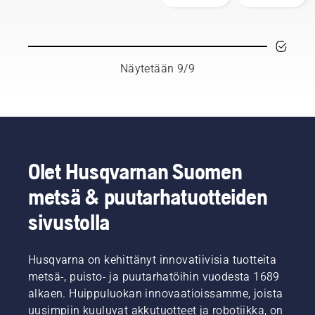
taitavia
Husqvarna-
Kun
terälevyn
ja
moottorisahaasi
noudatat
käyttöikää.
arvostettuja
täydellisesti
muutamia
Tämä
lähettiläitä.
sopiva
perusohjeita,
video
Tässä
yhdistelmä.
voit
kertoo
Näytetään 9/9
on H-
unohtaa
lyhyesti,
tiimimme,
epävarmuude
kuinka
joka
ja
tarkistat
edustaa
keskittyä
moottorisaha
tuotteidemme
täysillä
voitelujärjest
vaativimpia
edessä
toiminnan.
käyttäjiä.
olevaan
Tarkista
Olet Husqvarnan Suomen
työtehtävään
öljyn
metsä & puutarhatuotteiden
määrä.
Käynnistä
sivustolla
moottorisaha
ja
varmista,
Husqvarna on kehittänyt innovatiivisia tuotteita
että
metsä-, puisto- ja puutarhatöihin vuodesta 1689
ketjujarru
on
alkaen. Huippuluokan innovaatioissamme, joista
vapautettu.
uusimpiin kuuluvat akkutuotteet ja robotiikka, on