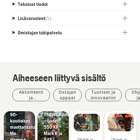
Tekniset tiedot
Lisävarusteet
(
1
)
Omistajan tukipalvelu
Aiheeseen liittyvä sisältö
Tuotteet
Aktiviteetit
Ostajan
Tuotteet ja
Ohj
ja
Tuotteet
ja
oppaat
innovaatiot
j
innovaatiot
ja
tapahtumat
opp
Uudet
innovaatiot
90-
#NEWCHAINSAWGENERATION
kuutioiset
– uudet
moottorisahat.
550 XP®
Me
Mark II ja
olemme
545
Ohjeet ja
Ohjeet ja