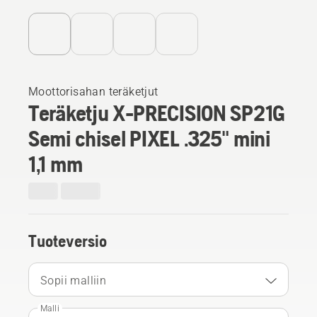
Moottorisahan teräketjut
Teräketju X-PRECISION SP21G
Semi chisel PIXEL .325" mini
1,1 mm
Tuoteversio
Sopii malliin
Malli