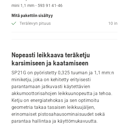
mini 1,1 mm - 593 91 41‑46
Mitä pakettiin sisältyy
Terälevyn pituus
10 in
Nopeasti leikkaava teräketju
karsimiseen ja kaatamiseen
SP21G on pyöristetty 0,325 tuuman ja 1,1 mm:n
miniketju, joka on kehitetty erityisesti
parantamaan jatkuvasti käytettävien
akkumoottorisahojen leikkuunopeutta ja tehoa.
Ketju on energiatehokas ja sen optimoitu
geometria takaa tasaisen leikkuujäljen,
erinomaiset pistosahausominaisuudet sekä
parantaa hallintaa ja käyttömukavuutta.