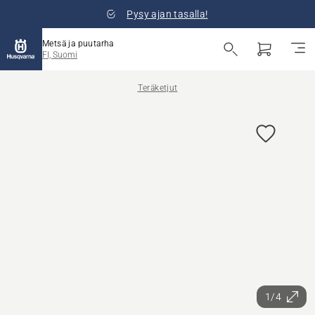
Pysy ajan tasalla!
Metsä ja puutarha
FI, Suomi
Teräketjut
1/4