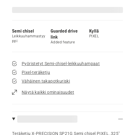
Semi chisel
Guarded drive
Kyllä
Leikkuuhammastyy
link
PIXEL
ppi
Added feature
Pyöristetyt Semi-chisel-leikkuuhampaat
Pixel-teräketju
Vähäinen takapotkuriski
Näytä kaikki ominaisuudet
Teräketju X-PRECISION SP21G Semi chisel PIXEL .325"