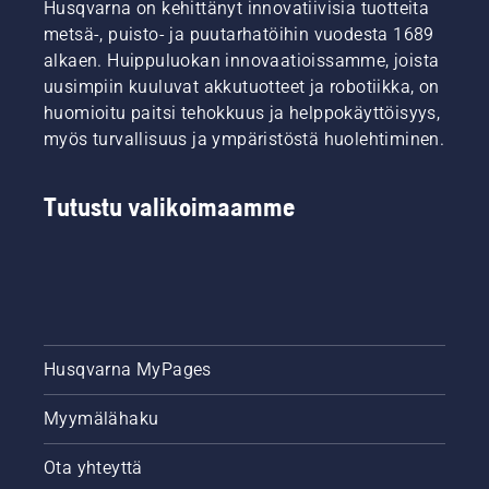
Husqvarna on kehittänyt innovatiivisia tuotteita
metsä-, puisto- ja puutarhatöihin vuodesta 1689
alkaen. Huippuluokan innovaatioissamme, joista
uusimpiin kuuluvat akkutuotteet ja robotiikka, on
huomioitu paitsi tehokkuus ja helppokäyttöisyys,
myös turvallisuus ja ympäristöstä huolehtiminen.
Tutustu valikoimaamme
Husqvarna MyPages
Myymälähaku
Ota yhteyttä