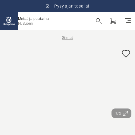
Pysy ajan tasalla!
Metsä ja puutarha
FI, Suomi
Siimat
1/2