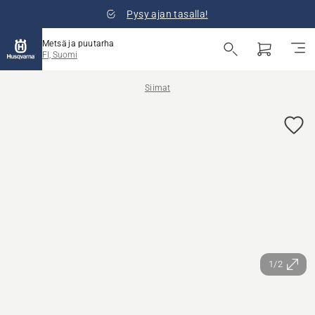
Pysy ajan tasalla!
Metsä ja puutarha
FI, Suomi
Siimat
1/2