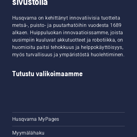
sivustolla
Husqvarna on kehittänyt innovatiivisia tuotteita
metsä-, puisto- ja puutarhatöihin vuodesta 1689
alkaen. Huippuluokan innovaatioissamme, joista
uusimpiin kuuluvat akkutuotteet ja robotiikka, on
huomioitu paitsi tehokkuus ja helppokäyttöisyys,
myös turvallisuus ja ympäristöstä huolehtiminen.
Tutustu valikoimaamme
Husqvarna MyPages
Myymälähaku