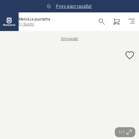
Pysy ajan tasalla!
Metsä ja puutarha
FI, Suomi
Siimapäät
1/1