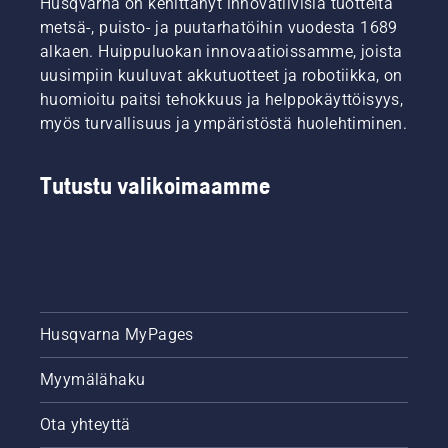
Husqvarna on kehittänyt innovatiivisia tuotteita
metsä-, puisto- ja puutarhatöihin vuodesta 1689
alkaen. Huippuluokan innovaatioissamme, joista
uusimpiin kuuluvat akkutuotteet ja robotiikka, on
huomioitu paitsi tehokkuus ja helppokäyttöisyys,
myös turvallisuus ja ympäristöstä huolehtiminen.
Tutustu valikoimaamme
Husqvarna MyPages
Myymälähaku
Ota yhteyttä