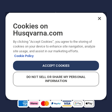
Cookies on
Husqvarna.com
By clicking “Accept Cookies”, you agree to the storing of
© Husqvarna AB (publ). Kaikki oikeudet pidätetään.
cookies on your device to enhance site navigation, analyze
Hinnat ovat suositushintoja. Varaamme oikeudet
site usage, and assist in our marketing efforts.
hintamuutoksiin, kirjoitus- ja sisältövirheisiin. Sivusto
Cookie Policy
pyritään pitämään mahdollisimman ajantasaisena ja
virheettömänä. Kaikki luetellut hinnat ovat
ACCEPT COOKIES
suositushintoja (sis. alv), ellei tuotetta voi ostaa
suoraan verkkosivustoltamme.
DO NOT SELL OR SHARE MY PERSONAL
Evästekäytäntö
Käyttöehdot
Tietosuojailmoitus
Tiedot
INFORMATION
Epäillyistä rikkomuksista ilmoittaminen