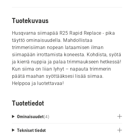
Tuotekuvaus
Husqvarna siimapää R25 Rapid Replace - pika
täyttö ominaisuudella. Mahdollistaa
trimmerisiiman nopean lataamisen ilman
siimapään irrottamista koneesta. Kohdista, syötä
ja kierrä nuppia ja palaa trimmaukseen hetkessä!
Kun siima on liian lyhyt – napauta trimmerin
päätä maahan syöttääksesi lisää siimaa.
Helppoa ja luotettavaa!
Tuotetiedot
Ominaisuudet
(
4
)
Tekniset tiedot