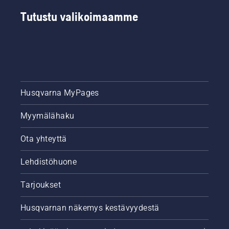
Tutustu valikoimaamme
Husqvarna MyPages
Myymälähaku
Ota yhteyttä
Lehdistöhuone
Tarjoukset
Husqvarnan näkemys kestävyydestä