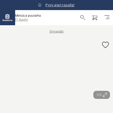
Pysy ajan tasalla!
Metsä ja puutarha
FI, Suomi
Siimapäät
1/2