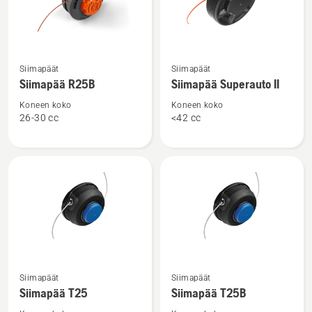
Katso
Katso
Siimapäät
Siimapäät
lisätietoja
lisätietoja
Siimapää R25B
Siimapää Superauto II
tuotteesta
tuotteesta
Siimapää
Siimapää
Koneen koko
Koneen koko
26-30 cc
<42 cc
R25B
Superauto
II
Katso
Katso
Siimapäät
Siimapäät
lisätietoja
lisätietoja
Siimapää T25
Siimapää T25B
tuotteesta
tuotteesta