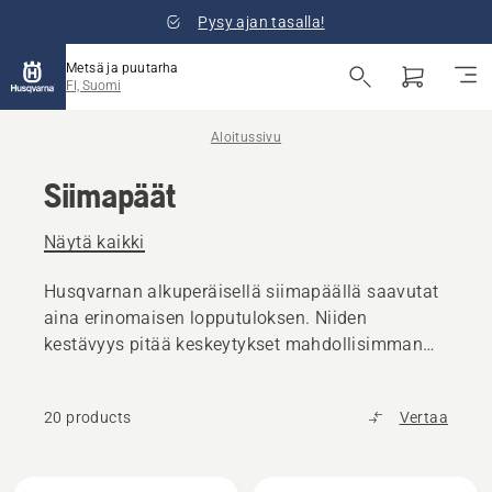
Pysy ajan tasalla!
Metsä ja puutarha
FI, Suomi
Aloitussivu
Siimapäät
Näytä kaikki
Husqvarnan alkuperäisellä siimapäällä saavutat
aina erinomaisen lopputuloksen. Niiden
kestävyys pitää keskeytykset mahdollisimman
vähäisinä.
20 products
Vertaa
Kaikki