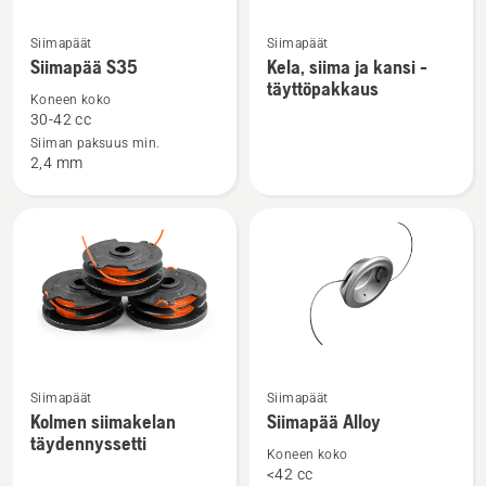
Katso
Katso
Siimapäät
Siimapäät
lisätietoja
lisätietoja
Siimapää S35
Kela, siima ja kansi -
täyttöpakkaus
tuotteesta
tuotteesta
Koneen koko
Siimapää
Kela,
30-42 cc
S35
siima
Siiman paksuus min.
2,4 mm
ja
kansi
-
täyttöpakkaus
Katso
Katso
Siimapäät
Siimapäät
lisätietoja
lisätietoja
Kolmen siimakelan
Siimapää Alloy
täydennyssetti
tuotteesta
tuotteesta
Koneen koko
Kolmen
Siimapää
<42 cc