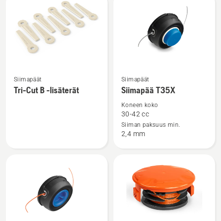
tuotteet
Katso
Katso
Siimapäät
Siimapäät
lisätietoja
lisätietoja
Tri-Cut B -lisäterät
Siimapää T35X
tuotteesta
tuotteesta
Koneen koko
Tri-
Siimapää
30-42 cc
Cut
T35X
Siiman paksuus min.
2,4 mm
B
-
lisäterät