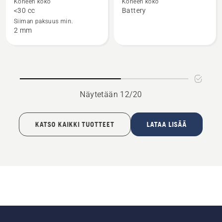
Koneen koko
Koneen koko
Siimapää
Siimapää
<30 cc
Battery
T25
T25B
Siiman paksuus min.
2 mm
Näytetään 12/20
KATSO KAIKKI TUOTTEET
LATAA LISÄÄ