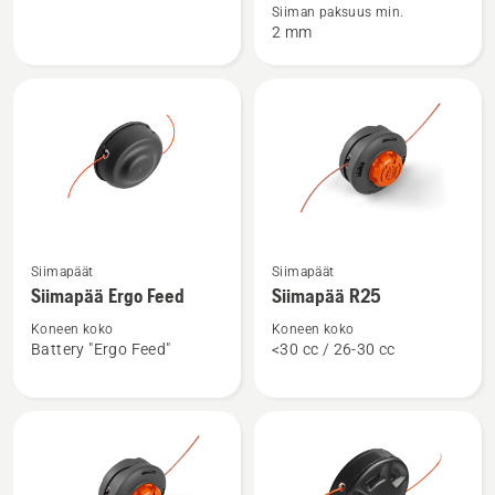
siimakelan
Alloy
Siiman paksuus min.
2 mm
täydennyssetti
Katso
Katso
Siimapäät
Siimapäät
lisätietoja
lisätietoja
Siimapää Ergo Feed
Siimapää R25
tuotteesta
tuotteesta
Siimapää
Siimapää
Koneen koko
Koneen koko
Battery "Ergo Feed"
<30 cc / 26-30 cc
Ergo
R25
Feed