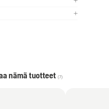
taa nämä tuotteet
(
7
)