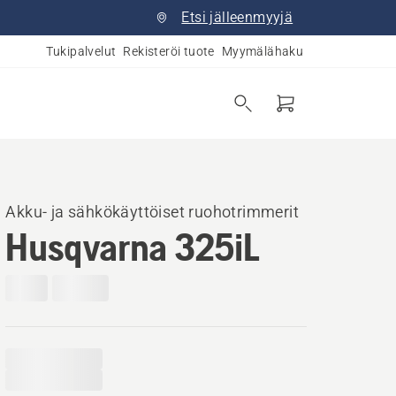
Etsi jälleenmyyjä
Tukipalvelut
Rekisteröi tuote
Myymälähaku
Akku- ja sähkökäyttöiset ruohotrimmerit
Husqvarna 325iL