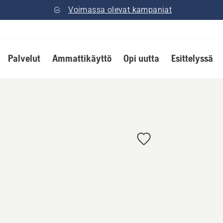
Voimassa olevat kampanjat
Palvelut
Ammattikäyttö
Opi uutta
Esittelyssä