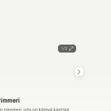
1/3
rimmeri
 trimmeri, jota on kätevä käyttää