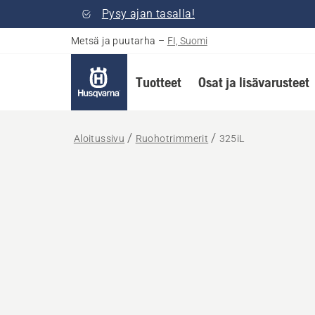
Pysy ajan tasalla!
Metsä ja puutarha
–
FI, Suomi
Tuotteet
Osat ja lisävarusteet
Aloitussivu
Ruohotrimmerit
325iL