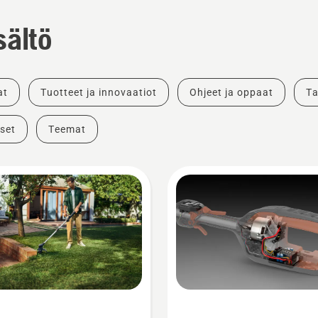
sältö
at
Tuotteet ja innovaatiot
Ohjeet ja oppaat
Ta
set
Teemat