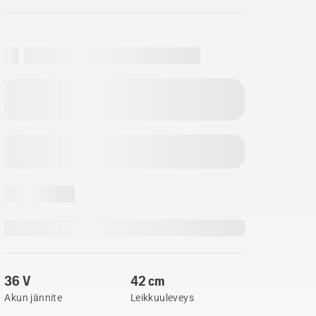
36 V
42 cm
Akun jännite
Leikkuuleveys