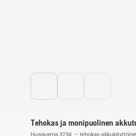
Tehokas ja monipuolinen akkut
Husqvarna 325iL – tehokas akkukäyttöinen