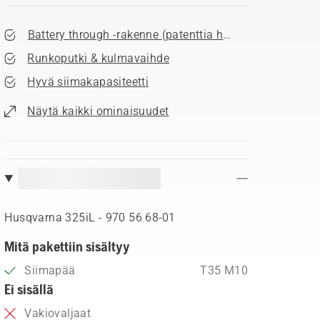
Battery through -rakenne (patenttia haettu)
Runkoputki & kulmavaihde
Hyvä siimakapasiteetti
Näytä kaikki ominaisuudet
Husqvarna 325iL - 970 56 68‑01
Mitä pakettiin sisältyy
Siimapää
T35 M10
Ei sisällä
Vakiovaljaat