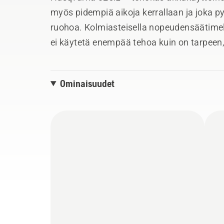
myös pidempiä aikoja kerrallaan ja joka p
ruohoa. Kolmiasteisella nopeudensäätimell
ei käytetä enempää tehoa kuin on tarpeen,
Hyödy mukavuutta parantavista ominaisu
kaarikahvasta, digitaalisesta näppäimist
Ominaisuudet
mallissa on hiiliharjaton moottori, joka pa
vähentää huoltoa verrattuna harjallisiin m
siimapää takaa täydelliset tulokset joka k
käyttöä myös sateella. 325iL kuuluu Husq
järjestelmään, jonka ansiosta yhtä akkua v