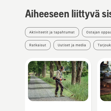
Aiheeseen liittyvä si
Aktiviteetit ja tapahtumat
Ostajan oppa
Ratkaisut
Uutiset ja media
Tarjouk