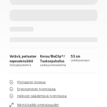
Vetävä, portaaton
Keruu/BioClip®/
53 cm
nopeudensäätö
Taaksepuhallus
Leikkuuleveys
Vetojärjestelmä
Leikkuumenetelmä
Portaaton nopeus
Ergonominen työntöaisa
Helposti säädettävä työntöaisa
Näytä kaikki ominaisuudet