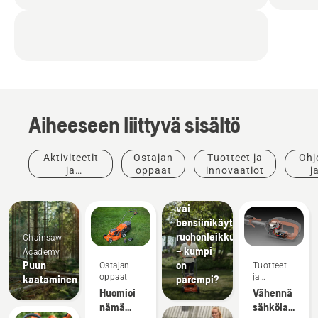
Aiheeseen liittyvä sisältö
Aktiviteetit
Ostajan
Tuotteet ja
Ohj
ja
oppaat
innovaatiot
j
tapahtumat
opp
Sähkö-
vai
bensiinikäyttöinen
ruohonleikkuri
Chainsaw
– kumpi
Academy
Puun
on
Ostajan
Tuotteet
oppaat
ja
kaataminen
parempi?
innovaatiot
Huomioi
Vähennä
nämä
sähkölaitteid