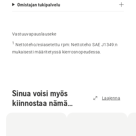
Omistajan tukipalvelu
Vastuuvapauslauseke
1
Nettoteho/esiasetettu rpm
:
Nettoteho SAE J1349:n
mukaisesti määritetyssä kierrosnopeudessa.
Sinua voisi myös
Laajenna
kiinnostaa nämä
tuotteet
(
3
)