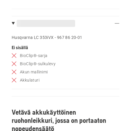
Husqvarna LC 353iVX - 967 86 20‑01
Ei sisällä
BioClip®-sarja
BioClip®-sulkulevy
Akun mallinimi
Akkulaturi
Vetävä akkukäyttöinen
ruohonleikkuri, jossa on portaaton
nopeudensäätö