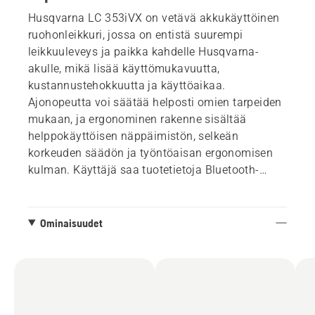
Husqvarna LC 353iVX on vetävä akkukäyttöinen
ruohonleikkuri, jossa on entistä suurempi
leikkuuleveys ja paikka kahdelle Husqvarna-
akulle, mikä lisää käyttömukavuutta,
kustannustehokkuutta ja käyttöaikaa.
Ajonopeutta voi säätää helposti omien tarpeiden
mukaan, ja ergonominen rakenne sisältää
helppokäyttöisen näppäimistön, selkeän
korkeuden säädön ja työntöaisan ergonomisen
kulman. Käyttäjä saa tuotetietoja Bluetooth-
yhteyden välityksellä, minkä ansiosta huolto on
tehokkaampaa.
Ominaisuudet