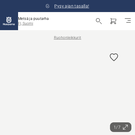
Pysy ajan tasalla!
Metsä ja puutarha
FI, Suomi
Ruohonleikkurit
1/7