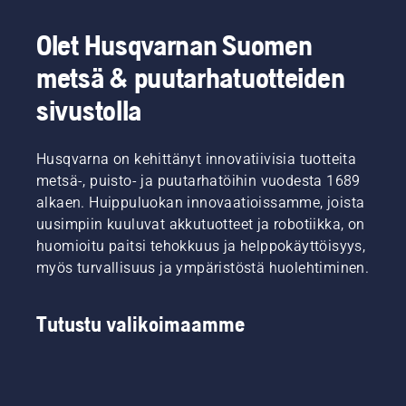
tärkeimpiin
sen
vinkkeihimme
alkaessa
Olet Husqvarnan Suomen
siitä,
taas
kuinka
metsä & puutarhatuotteiden
kasvaa.
varmistat
Tutustu
nurmikon
sivustolla
aluksi
hyvinvoinnin
tärkeimpiin
ja
vinkkeihimme
vehreyden
Husqvarna on kehittänyt innovatiivisia tuotteita
siitä,
koko
metsä-, puisto- ja puutarhatöihin vuodesta 1689
kuinka
kauden
varmistat
alkaen. Huippuluokan innovaatioissamme, joista
ajan.
nurmikon
uusimpiin kuuluvat akkutuotteet ja robotiikka, on
hyvinvoinnin
huomioitu paitsi tehokkuus ja helppokäyttöisyys,
ja
myös turvallisuus ja ympäristöstä huolehtiminen.
vehreyden
koko
kauden
Tutustu valikoimaamme
ajan.