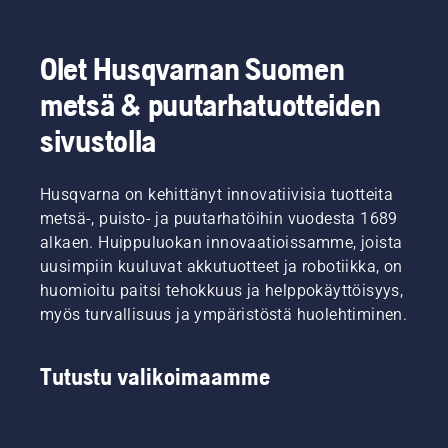
silppuamista
ajanviettoon
seuraavan
koskevat
perheen
vuoden
vinkkimme.
ja
täydelliselle
Olet Husqvarnan Suomen
ystävien
nurmikolle.
kanssa.
Tutustu
metsä & puutarhatuotteiden
Mutta
aluksi
vaivaavatko
tärkeimpiin
sivustolla
kuivat,
vinkkeihimme
ruskeat
siitä,
laikut ja
kuinka
Husqvarna on kehittänyt innovatiivisia tuotteita
rikkaruohot
varmistat
metsä-, puisto- ja puutarhatöihin vuodesta 1689
nurmikkoasi?
nurmikon
alkaen. Huippuluokan innovaatioissamme, joista
Ei
hyvinvoinnin
uusimpiin kuuluvat akkutuotteet ja robotiikka, on
huolta.
ja
huomioitu paitsi tehokkuus ja helppokäyttöisyys,
Tässä
vehreyden
on
koko
myös turvallisuus ja ympäristöstä huolehtiminen.
vaiheittainen
kauden
opas
ajan.
laikukkaan
Tutustu valikoimaamme
nurmikon
paikkaamiseen.