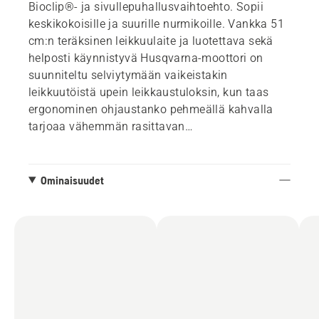
Bioclip®- ja sivullepuhallusvaihtoehto. Sopii
keskikokoisille ja suurille nurmikoille. Vankka 51
cm:n teräksinen leikkuulaite ja luotettava sekä
helposti käynnistyvä Husqvarna-moottori on
suunniteltu selviytymään vaikeistakin
leikkuutöistä upein leikkaustuloksin, kun taas
ergonominen ohjaustanko pehmeällä kahvalla
tarjoaa vähemmän rasittavan
leikkuukokemuksen. Helposti taitettava
ohjaustanko, kätevä sankarakenne ja helposti
säädettävä leikkuukorkeus tekevät jokaisesta
Ominaisuudet
leikkuukerrasta mukavan kokemuksen. Keräävät
terät jättävät vähemmän leikkuujätettä
nurmikolle ja lopputuloksena on siisti,
ammattimaisesti leikattu nurmikko.