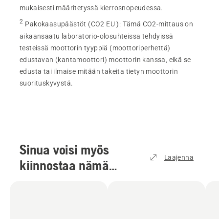
mukaisesti määritetyssä kierrosnopeudessa.
2
Pakokaasupäästöt (CO2 EU )
:
Tämä CO2-mittaus on
aikaansaatu laboratorio-olosuhteissa tehdyissä
testeissä moottorin tyyppiä (moottoriperhettä)
edustavan (kantamoottori) moottorin kanssa, eikä se
edusta tai ilmaise mitään takeita tietyn moottorin
suorituskyvystä.
Sinua voisi myös
Laajenna
kiinnostaa nämä
tuotteet
(
6
)