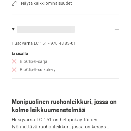
Näytä kaikki ominaisuudet
Husqvarna LC 151 - 970 48 83‑01
Ei sisällä
BioClip®-sarja
BioClip®-sulkulevy
Monipuolinen ruohonleikkuri, jossa on
kolme leikkuumenetelmää
Husqvarna LC 151 on helppokäyttöinen
työnnettävä ruohonleikkuri, jossa on keräys-,