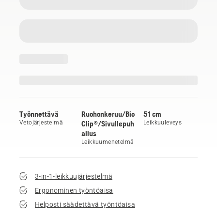
Työnnettävä
Ruohonkeruu/Bio
51 cm
Vetojärjestelmä
Clip®/Sivullepuh
Leikkuuleveys
allus
Leikkuumenetelmä
3-in-1-leikkuujärjestelmä
Ergonominen työntöaisa
Helposti säädettävä työntöaisa