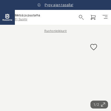
Pysy ajan tasalla!
Metsä ja puutarha
FI, Suomi
Ruohonleikkurit
1/2