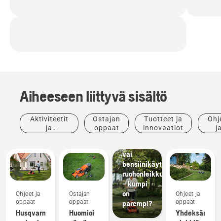
Aiheeseen liittyvä sisältö
Aktiviteetit
Ostajan
Tuotteet ja
Ohj
ja
oppaat
innovaatiot
j
tapahtumat
opp
Sähkö-
vai
bensiinikäyttöinen
ruohonleikkuri
– kumpi
on
Ohjeet ja
Ostajan
Ohjeet ja
oppaat
oppaat
oppaat
parempi?
Husqvarna-
Huomioi
Yhdeksän