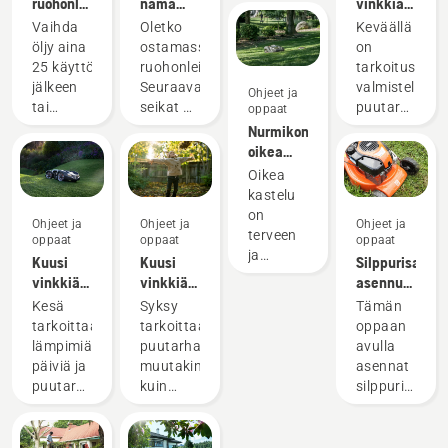
ruohonleikkurin
nämä
vinkkiä
öljynvaihto
neljä
kevätnurmiko
Vaihda
Oletko
Keväällä
seikkaa,
hoitoon
öljy aina
ostamassa
on
kun olet
25 käyttötunnin
ruohonleikkuria?
tarkoitus
ostamassa
jälkeen
Seuraavat
valmistella
Ohjeet ja
ruohonleikkuria
tai
seikat on
puutarha
oppaat
vähintään
hyvä
uusia
Nurmikon
kerran
huomioida
istutuksia
oikea
käyttökauden
ennen
ja
kastelu
Oikea
aikana.
ruohonleikkurin
lämpimämpä
kastelu
Jos
ostamista.
säätä
on
Ohjeet ja
Ohjeet ja
Ohjeet ja
käytät
varten.
terveen
oppaat
oppaat
oppaat
konetta
Seuraavassa
ja
Kuusi
Kuusi
Silppurisarjan
pölyisissä
on
vehreän
vinkkiä
vinkkiä
asennus
tai
muutamia
nurmikon
kesänurmikon
syysnurmikon
Husqvarna-
Kesä
Syksy
Tämän
likaisissa
helppoja
elinehto.
hoitoon
hoitoon
ruohonleikkuri
tarkoittaa
tarkoittaa
oppaan
olosuhteissa,
kevätnurmiko
Alle on
lämpimiä
puutarhassa
avulla
öljy
hoitovinkkejä,
kerätty
päiviä ja
muutakin
asennat
saatetaan
joiden
Husqvarnan
puutarhanhoitoa.
kuin
silppurisarjan
joutua
avulla
vinkit,
Lue alta
lehtien
Husqvarna-
vaihtamaan
pidät
joiden
helpot
haravoimista
ruohonleikkuri
useammin.
nurmen
avulla
kesänurmikon
ja
Huomaa,
Öljyn
mahdollisim