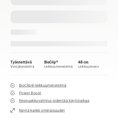
Työnnettävä
BioClip®
48 cm
Vetojärjestelmä
Leikkuumenetelmä
Leikkuuleveys
BioClip®-leikkuumenetelmä
Power Boost
Reppuakkuvalmius pidentää käyttöaikaa
Näytä kaikki ominaisuudet