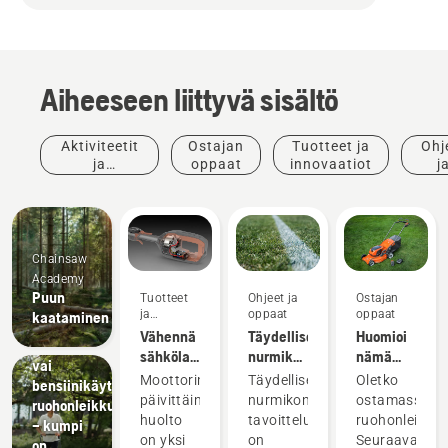
Aiheeseen liittyvä sisältö
Aktiviteetit
Ostajan
Tuotteet ja
Ohj
ja
oppaat
innovaatiot
j
tapahtumat
opp
Chainsaw
Academy
Puun
Tuotteet
Ohjeet ja
Ostajan
ja
oppaat
oppaat
kaataminen
innovaatiot
Vähennä
Täydellisen
Huomioi
Sähkö-
sähkölaitteiden
nurmikon
nämä
vai
huoltotarvetta
kasvattaminen
neljä
Moottorin
Täydellisen
Oletko
bensiinikäyttöinen
akkukäyttöisillä
seikkaa,
päivittäinen
nurmikon
ostamassa
ruohonleikkuri
työkaluilla
kun olet
huolto
tavoittelu
ruohonleikkur
– kumpi
ostamassa
on yksi
on
Seuraavat
on