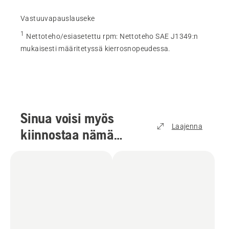
Vastuuvapauslauseke
1
Nettoteho/esiasetettu rpm
:
Nettoteho SAE J1349:n
mukaisesti määritetyssä kierrosnopeudessa.
Sinua voisi myös
Laajenna
kiinnostaa nämä
tuotteet
(
2
)