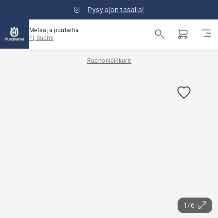
Pysy ajan tasalla!
Metsä ja puutarha
FI, Suomi
Ruohonleikkurit
1/6