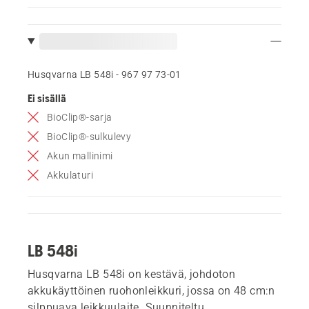
Husqvarna LB 548i - 967 97 73‑01
Ei sisällä
BioClip®-sarja
BioClip®-sulkulevy
Akun mallinimi
Akkulaturi
LB 548i
Husqvarna LB 548i on kestävä, johdoton
akkukäyttöinen ruohonleikkuri, jossa on 48 cm:n
silppuava leikkuulaite. Suunniteltu