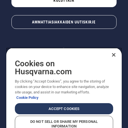
KULUTTAJA
AMMATTIASIAKKAIDEN UUTISKIRJE
Cookies on
Husqvarna.com
By clicking “Accept Cookies”, you agree to the storing of
© Husqvarna AB (publ). Kaikki oikeudet pidätetään.
cookies on your device to enhance site navigation, analyze
Hinnat ovat suositushintoja. Varaamme oikeudet
site usage, and assist in our marketing efforts.
hintamuutoksiin, kirjoitus- ja sisältövirheisiin. Sivusto
Cookie Policy
pyritään pitämään mahdollisimman ajantasaisena ja
virheettömänä. Kaikki luetellut hinnat ovat
ACCEPT COOKIES
suositushintoja (sis. alv), ellei tuotetta voi ostaa
suoraan verkkosivustoltamme.
DO NOT SELL OR SHARE MY PERSONAL
Evästekäytäntö
Käyttöehdot
Tietosuojailmoitus
Tiedot
INFORMATION
Epäillyistä rikkomuksista ilmoittaminen