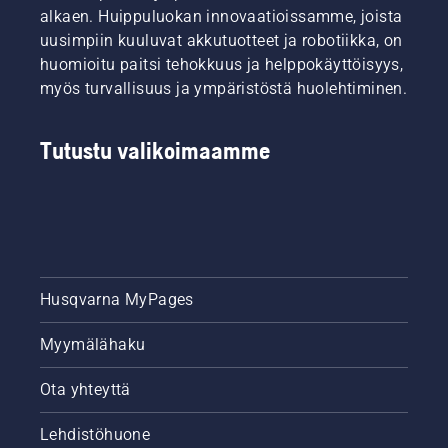
kauden
varmistat
alkaen. Huippuluokan innovaatioissamme, joista
ajan.
nurmikon
uusimpiin kuuluvat akkutuotteet ja robotiikka, on
hyvinvoinnin
huomioitu paitsi tehokkuus ja helppokäyttöisyys,
ja
myös turvallisuus ja ympäristöstä huolehtiminen.
vehreyden
koko
kauden
Tutustu valikoimaamme
ajan.
Husqvarna MyPages
Myymälähaku
Ota yhteyttä
Lehdistöhuone