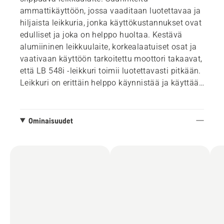
ammattikäyttöön, jossa vaaditaan luotettavaa ja
hiljaista leikkuria, jonka käyttökustannukset ovat
edulliset ja joka on helppo huoltaa. Kestävä
alumiininen leikkuulaite, korkealaatuiset osat ja
vaativaan käyttöön tarkoitettu moottori takaavat,
että LB 548i -leikkuri toimii luotettavasti pitkään.
Leikkuri on erittäin helppo käynnistää ja käyttää
intuitiivisen näppäimistön ja kevyen painonsa
ansiosta. SavE/PowerBoost-toiminnot sekä
aktiivinen jäähdytys mahdollistavat myös
Ominaisuudet
epätasaisen ja korkean nurmikon leikkaamisen.
Leikkurissa on integroitu paikka kahdelle BLi-
akulle, mikä pidentää sen käyttöaikaa.
Reppuakkujen kanssa käyttöaika pitenee
entisestään.