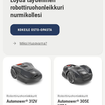
robottiruohonleikkuri
nurmikollesi
KOKEILE OSTO-OPASTA
Miksi Husqvarna?
Robottiruohonleikkurit
Robottiruohonleikkurit
Katso
Katso
Automower® 312V
Automower® 305E
lisätietoja
lisätietoja