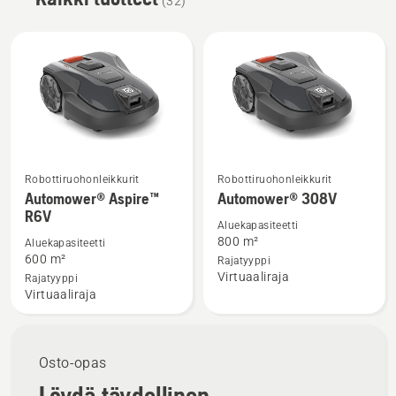
(32)
Robottiruohonleikkurit
Robottiruohonleikkurit
Katso
Katso
Automower® Aspire™
Automower® 308V
lisätietoja
lisätietoja
R6V
tuotteesta
tuotteesta
Aluekapasiteetti
800 m²
Aluekapasiteetti
Automower®
Automower®
600 m²
Rajatyyppi
Aspire™
308V
Virtuaaliraja
Rajatyyppi
R6V
Virtuaaliraja
Osto-opas
Löydä täydellinen