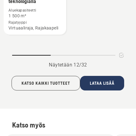
teknologialla
tuotteesta
Automower®
Aluekapasiteetti
410XE
1 500 m²
NERA
Rajatyyppi
Virtuaaliraja, Rajakaapeli
langattomalla
teknologialla
Näytetään 12/32
KATSO KAIKKI TUOTTEET
LATAA LISÄÄ
Katso myös