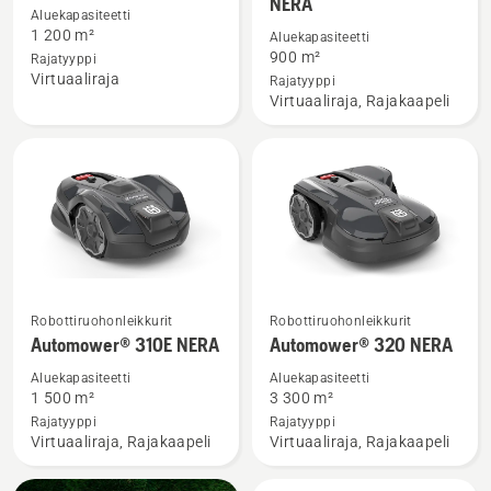
NERA
tuotteesta
tuotteesta
Aluekapasiteetti
1 200 m²
Aluekapasiteetti
Automower®
Automower®
900 m²
Rajatyyppi
312V
305E
Virtuaaliraja
Rajatyyppi
NERA
Virtuaaliraja, Rajakaapeli
Katso
Katso
Robottiruohonleikkurit
Robottiruohonleikkurit
lisätietoja
lisätietoja
Automower® 310E NERA
Automower® 320 NERA
tuotteesta
tuotteesta
Aluekapasiteetti
Aluekapasiteetti
Automower®
Automower®
1 500 m²
3 300 m²
310E
320 NERA
Rajatyyppi
Rajatyyppi
Virtuaaliraja, Rajakaapeli
Virtuaaliraja, Rajakaapeli
NERA