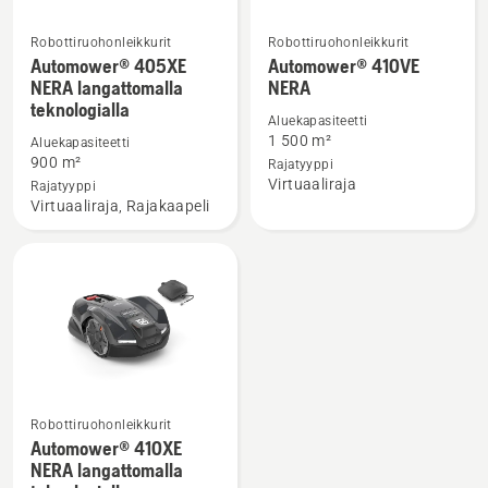
Robottiruohonleikkurit
Robottiruohonleikkurit
Katso
Katso
Automower® 405XE
Automower® 410VE
lisätietoja
lisätietoja
NERA langattomalla
NERA
teknologialla
tuotteesta
tuotteesta
Aluekapasiteetti
Automower®
Automower®
1 500 m²
Aluekapasiteetti
405XE
410VE
900 m²
Rajatyyppi
Virtuaaliraja
NERA
NERA
Rajatyyppi
Virtuaaliraja, Rajakaapeli
langattomalla
teknologialla
Robottiruohonleikkurit
Katso
Automower® 410XE
lisätietoja
NERA langattomalla