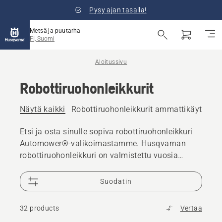
Pysy ajan tasalla!
Metsä ja puutarha
FI, Suomi
Aloitussivu
Robottiruohonleikkurit
Näytä kaikki
Robottiruohonleikkurit ammattikäyttöön
Etsi ja osta sinulle sopiva robottiruohonleikkuri
Automower®-valikoimastamme. Husqvarnan
robottiruohonleikkuri on valmistettu vuosia
kestävää luotettavaa käyttöä varten.
Robottiruohonleikkurin osia on saatavilla yli 10
Suodatin
vuotta, ja 25 000 jälleenmyyjää ympäri maailmaa
ovat valmiita auttamaan, jos tarvitset tukea.
32 products
Vertaa