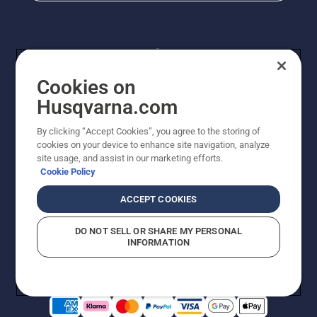
Cookies on
Husqvarna.com
By clicking “Accept Cookies”, you agree to the storing of
© Husqvarna AB (publ). Kaikki oikeudet pidätetään.
cookies on your device to enhance site navigation, analyze
Hinnat ovat suositushintoja. Varaamme oikeudet
site usage, and assist in our marketing efforts.
hintamuutoksiin, kirjoitus- ja sisältövirheisiin. Sivusto
Cookie Policy
pyritään pitämään mahdollisimman ajantasaisena ja
virheettömänä. Kaikki luetellut hinnat ovat
ACCEPT COOKIES
suositushintoja (sis. alv), ellei tuotetta voi ostaa
suoraan verkkosivustoltamme.
DO NOT SELL OR SHARE MY PERSONAL
Evästekäytäntö
Käyttöehdot
Tietosuojailmoitus
Tiedot
INFORMATION
Epäillyistä rikkomuksista ilmoittaminen