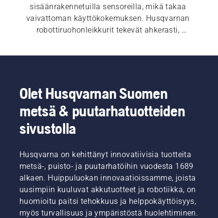
sisäänrakennetuilla sensoreilla, mikä takaa 
vaivattoman käyttökokemuksen. Husqvarnan 
robottiruohonleikkurit tekevät ahkerasti, 
hiljaisesti ja tehokkaasti töitä sillä aikaa, kun 
sinä käytät aikasi johonkin mukavampaan. 
Robottiruohonleikkurin voi yhdistää 
älypuhelimeen ja älykodin järjestelmään 
Automower Connect® -sovelluksen avulla. 
Olet Husqvarnan Suomen
Ääniohjauksen avulla voit varmistaa, että 
metsä & puutarhatuotteiden
nurmikko pysyy terveenä ja hyvässä kunnossa 
yhdellä komennolla. Tutustu laajaan 
sivustolla
tuotevalikoimaamme, josta löytyy aina juuri 
sinun nurmikkoasi ja tarpeitasi vastaava 
Husqvarna on kehittänyt innovatiivisia tuotteita
Husqvarna-robottiruohonleikkuri.
metsä-, puisto- ja puutarhatöihin vuodesta 1689
alkaen. Huippuluokan innovaatioissamme, joista
uusimpiin kuuluvat akkutuotteet ja robotiikka, on
huomioitu paitsi tehokkuus ja helppokäyttöisyys,
myös turvallisuus ja ympäristöstä huolehtiminen.