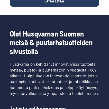
LATAA LISÄÄ
lähdetkö
liikkeelle
vanhasta
ylikasvaneesta
aidasta
vai aivan
uudesta.
Olet Husqvarnan Suomen
metsä & puutarhatuotteiden
sivustolla
Husqvarna on kehittänyt innovatiivisia tuotteita
metsä-, puisto- ja puutarhatöihin vuodesta 1689
alkaen. Huippuluokan innovaatioissamme, joista
uusimpiin kuuluvat akkutuotteet ja robotiikka, on
huomioitu paitsi tehokkuus ja helppokäyttöisyys,
myös turvallisuus ja ympäristöstä huolehtiminen.
Tutustu valikoimaamme