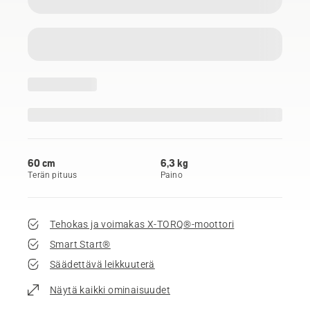
60 cm
6,3 kg
Terän pituus
Paino
Tehokas ja voimakas X-TORQ®-moottori
Smart Start®
Säädettävä leikkuuterä
Näytä kaikki ominaisuudet