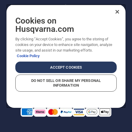
Cookies on
Husqvarna.com
By clicking “Accept Cookies”, you agree to the storing of
© Husqvarna AB (publ). Kaikki oikeudet pidätetään.
cookies on your device to enhance site navigation, analyze
Hinnat ovat suositushintoja. Varaamme oikeudet
site usage, and assist in our marketing efforts.
hintamuutoksiin, kirjoitus- ja sisältövirheisiin. Sivusto
Cookie Policy
pyritään pitämään mahdollisimman ajantasaisena ja
virheettömänä. Kaikki luetellut hinnat ovat
ACCEPT COOKIES
suositushintoja (sis. alv), ellei tuotetta voi ostaa
suoraan verkkosivustoltamme.
DO NOT SELL OR SHARE MY PERSONAL
Evästekäytäntö
Käyttöehdot
Tietosuojailmoitus
Tiedot
INFORMATION
Epäillyistä rikkomuksista ilmoittaminen