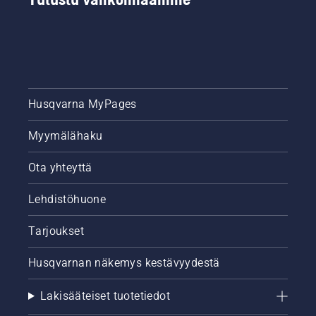
Husqvarna MyPages
Myymälähaku
Ota yhteyttä
Lehdistöhuone
Tarjoukset
Husqvarnan näkemys kestävyydestä
Lakisääteiset tuotetiedot