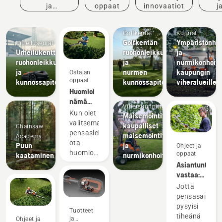
ja
oppaat
innovaatiot
j
tapahtumat
opp
Golfkentät
Kunnat
Golfkentän
Ympäristönhoi
Urheiluseurat
Urheilukenttien
ruohonleikkurit
ja
ruohonleikkurit
ja
nurmikonhoitol
ja
nurmen
kaupungin
Ostajan
oppaat
kunnossapitolaitteet
kunnossapitokalusto
viheralueille
Huomioi
nämä
Vihersuunnittelu
neljä
Kun olet
Maisemointivälineet,
seikkaa,
valitsemassa
kaupalliset
Chainsaw
kun olet
pensasleikkuria,
maisemointivälineet
Academy
ostamassa
ota
Puun
ja
Ohjeet ja
pensasleikkuria
huomioon
oppaat
kaataminen
nurmikonhoitovälineet
sen
Asiantuntija
käyttötarkoitus.
vastaa:
Leikkaatko
Näin
Jotta
korkeita,
leikkaat
pensasaita
matalia
pensasaidan
pysyisi
Tuotteet
vai pitkiä
oikein
tiheänä
ja
Ohjeet ja
pensasaitoja?