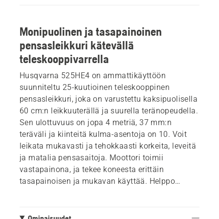
Monipuolinen ja tasapainoinen
pensasleikkuri kätevällä
teleskooppivarrella
Husqvarna 525HE4 on ammattikäyttöön
suunniteltu 25-kuutioinen teleskooppinen
pensasleikkuri, joka on varustettu kaksipuolisella
60 cm:n leikkuuterällä ja suurella teränopeudella.
Sen ulottuvuus on jopa 4 metriä, 37 mm:n
teräväli ja kiinteitä kulma-asentoja on 10. Voit
leikata mukavasti ja tehokkaasti korkeita, leveitä
ja matalia pensasaitoja. Moottori toimii
vastapainona, ja tekee koneesta erittäin
tasapainoisen ja mukavan käyttää. Helppo
käynnistää tehokkaan vaihdelaatikon ja
intuitiivisen näppäimistön avulla.
Ominaisuudet