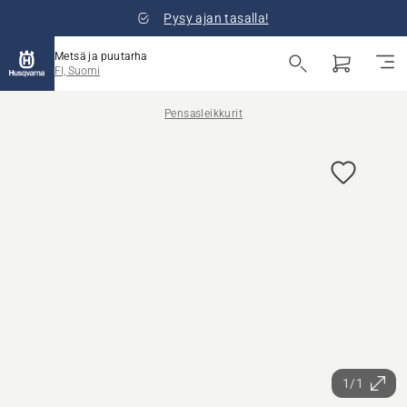
Pysy ajan tasalla!
Metsä ja puutarha
FI, Suomi
Pensasleikkurit
1/1