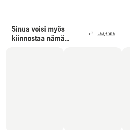
Sinua voisi myös
Laajenna
kiinnostaa nämä
tuotteet
(
3
)