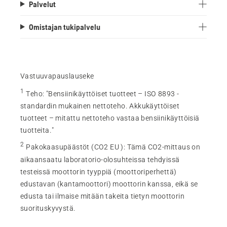
Palvelut
Omistajan tukipalvelu
Vastuuvapauslauseke
1
Teho
:
"Bensiinikäyttöiset tuotteet – ISO 8893 -
standardin mukainen nettoteho. Akkukäyttöiset
tuotteet – mitattu nettoteho vastaa bensiinikäyttöisiä
tuotteita."
2
Pakokaasupäästöt (CO2 EU )
:
Tämä CO2-mittaus on
aikaansaatu laboratorio-olosuhteissa tehdyissä
testeissä moottorin tyyppiä (moottoriperhettä)
edustavan (kantamoottori) moottorin kanssa, eikä se
edusta tai ilmaise mitään takeita tietyn moottorin
suorituskyvystä.