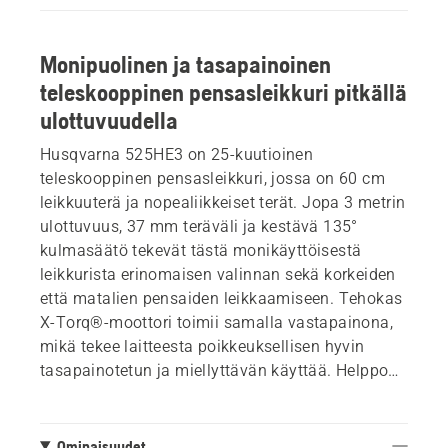
Monipuolinen ja tasapainoinen
teleskooppinen pensasleikkuri pitkällä
ulottuvuudella
Husqvarna 525HE3 on 25-kuutioinen
teleskooppinen pensasleikkuri, jossa on 60 cm
leikkuuterä ja nopealiikkeiset terät. Jopa 3 metrin
ulottuvuus, 37 mm teräväli ja kestävä 135°
kulmasäätö tekevät tästä monikäyttöisestä
leikkurista erinomaisen valinnan sekä korkeiden
että matalien pensaiden leikkaamiseen. Tehokas
X-Torq®-moottori toimii samalla vastapainona,
mikä tekee laitteesta poikkeuksellisen hyvin
tasapainotetun ja miellyttävän käyttää. Helppo
käynnistää intuitiivisen näppäimistön avulla.
Ominaisuudet