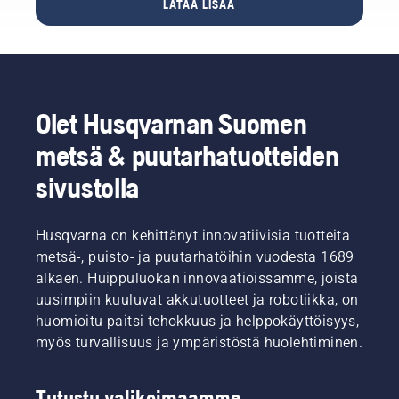
LATAA LISÄÄ
erittäin
vinkkejä
tehokkaan
puutarha-
palamisen
asiantuntija
ansiosta.
Sandra
Holmesilta.
Olet Husqvarnan Suomen
metsä & puutarhatuotteiden
sivustolla
Husqvarna on kehittänyt innovatiivisia tuotteita
metsä-, puisto- ja puutarhatöihin vuodesta 1689
alkaen. Huippuluokan innovaatioissamme, joista
uusimpiin kuuluvat akkutuotteet ja robotiikka, on
huomioitu paitsi tehokkuus ja helppokäyttöisyys,
myös turvallisuus ja ympäristöstä huolehtiminen.
Tutustu valikoimaamme