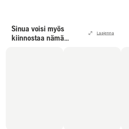
Sinua voisi myös
Laajenna
kiinnostaa nämä
tuotteet
(
3
)