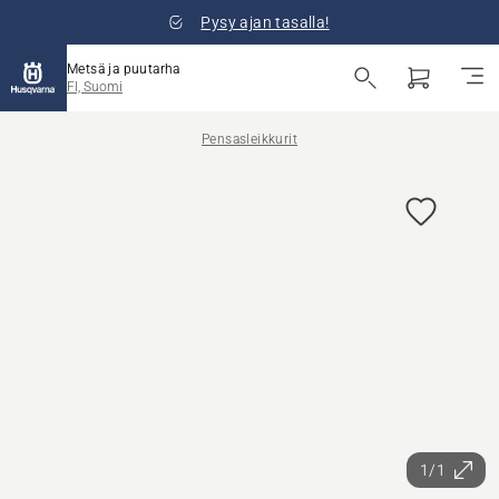
Pysy ajan tasalla!
Metsä ja puutarha
FI, Suomi
Pensasleikkurit
1/1