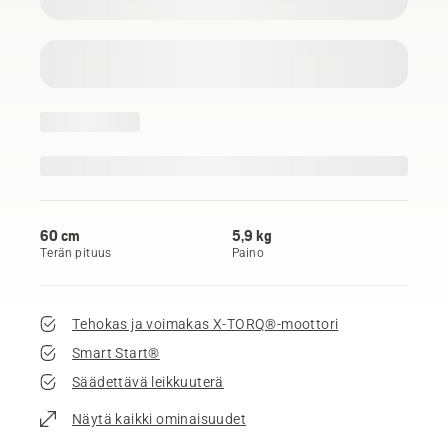
60 cm
5,9 kg
Terän pituus
Paino
Tehokas ja voimakas X-TORQ®-moottori
Smart Start®
Säädettävä leikkuuterä
Näytä kaikki ominaisuudet