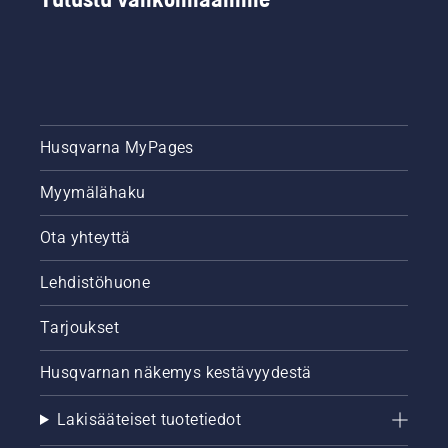
Husqvarna MyPages
Myymälähaku
Ota yhteyttä
Lehdistöhuone
Tarjoukset
Husqvarnan näkemys kestävyydestä
Lakisääteiset tuotetiedot