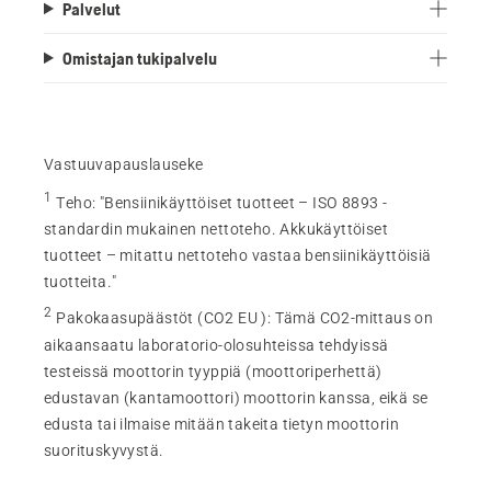
Palvelut
Omistajan tukipalvelu
Vastuuvapauslauseke
1
Teho
:
"Bensiinikäyttöiset tuotteet – ISO 8893 -
standardin mukainen nettoteho. Akkukäyttöiset
tuotteet – mitattu nettoteho vastaa bensiinikäyttöisiä
tuotteita."
2
Pakokaasupäästöt (CO2 EU )
:
Tämä CO2-mittaus on
aikaansaatu laboratorio-olosuhteissa tehdyissä
testeissä moottorin tyyppiä (moottoriperhettä)
edustavan (kantamoottori) moottorin kanssa, eikä se
edusta tai ilmaise mitään takeita tietyn moottorin
suorituskyvystä.