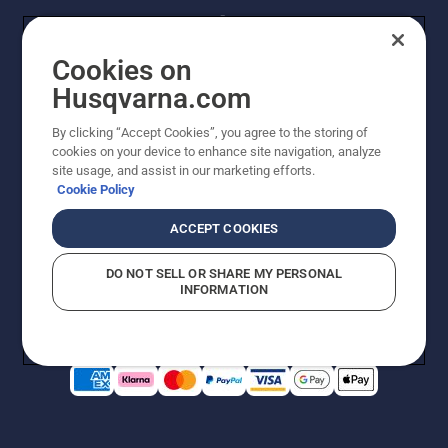
Cookies on
Husqvarna.com
By clicking “Accept Cookies”, you agree to the storing of
© Husqvarna AB (publ). Kaikki oikeudet pidätetään.
cookies on your device to enhance site navigation, analyze
Hinnat ovat suositushintoja. Varaamme oikeudet
site usage, and assist in our marketing efforts.
hintamuutoksiin, kirjoitus- ja sisältövirheisiin. Sivusto
Cookie Policy
pyritään pitämään mahdollisimman ajantasaisena ja
virheettömänä. Kaikki luetellut hinnat ovat
ACCEPT COOKIES
suositushintoja (sis. alv), ellei tuotetta voi ostaa
suoraan verkkosivustoltamme.
DO NOT SELL OR SHARE MY PERSONAL
Evästekäytäntö
Käyttöehdot
Tietosuojailmoitus
Tiedot
INFORMATION
Epäillyistä rikkomuksista ilmoittaminen