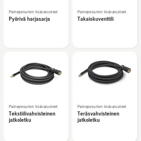
Katso
Katso
Painepesurien lisävarusteet
Painepesurien lisävarusteet
lisätietoja
lisätietoja
Pyörivä harjasarja
Takaiskuventtili
tuotteesta
tuotteesta
Pyörivä
Takaiskuventtili
harjasarja
Katso
Katso
Painepesurien lisävarusteet
Painepesurien lisävarusteet
lisätietoja
lisätietoja
Tekstiilivahvisteinen
Teräsvahvisteinen
tuotteesta
tuotteesta
jatkoletku
jatkoletku
Tekstiilivahvisteinen
Teräsvahvisteinen
jatkoletku
jatkoletku