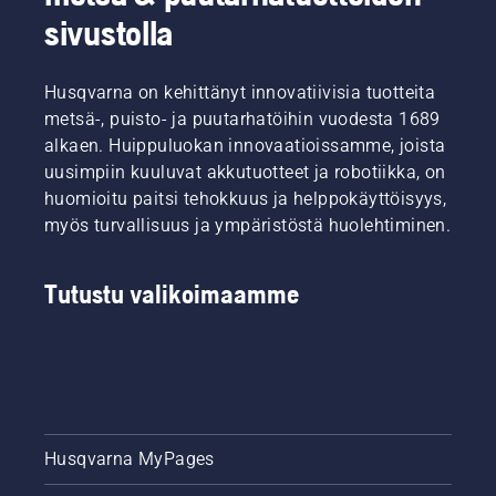
sivustolla
Husqvarna on kehittänyt innovatiivisia tuotteita
metsä-, puisto- ja puutarhatöihin vuodesta 1689
alkaen. Huippuluokan innovaatioissamme, joista
uusimpiin kuuluvat akkutuotteet ja robotiikka, on
huomioitu paitsi tehokkuus ja helppokäyttöisyys,
myös turvallisuus ja ympäristöstä huolehtiminen.
Tutustu valikoimaamme
Husqvarna MyPages