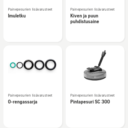
Katso
Katso
Painepesurien lisävarusteet
Painepesurien lisävarusteet
lisätietoja
lisätietoja
Imuletku
Kiven ja puun
tuotteesta
tuotteesta
puhdistusaine
Imuletku
Kiven
ja
puun
puhdistusaine
Katso
Katso
Painepesurien lisävarusteet
Painepesurien lisävarusteet
lisätietoja
lisätietoja
O-rengassarja
Pintapesuri SC 300
tuotteesta
tuotteesta
O-
Pintapesuri
rengassarja
SC 300