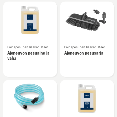
Kaikki
tuotteet
Katso
Katso
Painepesurien lisävarusteet
Painepesurien lisävarusteet
lisätietoja
lisätietoja
Ajoneuvon pesuaine ja
Ajoneuvon pesusarja
tuotteesta
tuotteesta
vaha
Ajoneuvon
Ajoneuvon
pesuaine
pesusarja
ja
vaha