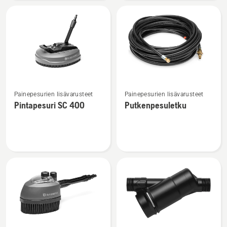
Katso
Katso
Painepesurien lisävarusteet
Painepesurien lisävarusteet
lisätietoja
lisätietoja
Pintapesuri SC 400
Putkenpesuletku
tuotteesta
tuotteesta
Pintapesuri
Putkenpesuletku
SC 400