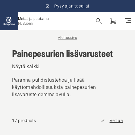
Pysy ajan tasalla!
Metsä ja puutarha
FI, Suomi
Aloitussivu
Painepesurien lisävarusteet
Näytä kaikki
Paranna puhdistustehoa ja lisää
käyttömahdollisuuksia painepesurien
lisävarusteidemme avulla.
17 products
Vertaa