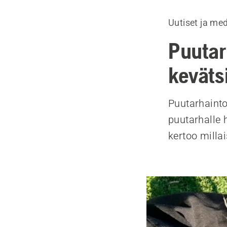
Uutiset ja me
Puutar
keväts
Puutarhainto
puutarhalle 
kertoo milla