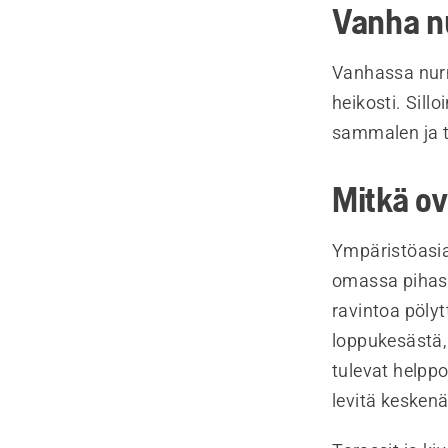
Vanha n
Vanhassa nurm
heikosti. Sill
sammalen ja 
Mitkä ov
Ympäristöasia
omassa pihass
ravintoa pölyt
loppukesästä, 
tulevat helpp
levitä keskenä