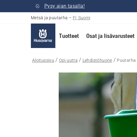
Pysy ajan tasalla!
Metsä ja puutarha
–
FI, Suomi
Tuotteet
Osat ja lisävarusteet
Aloitussivu
Opi uutta
Lehdistöhuone
Puutarha a