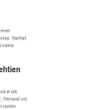
minen
istaa. Vanhat
a vasta
ehtien
sä ei ole
t. Pensaat voi
 rastiin