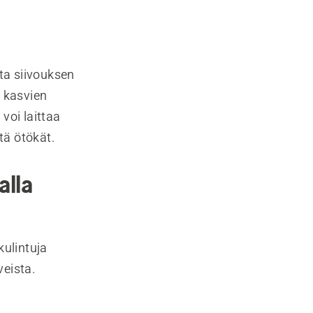
ota siivouksen
t kasvien
 voi laittaa
tä ötökät.
alla
kulintuja
veista.