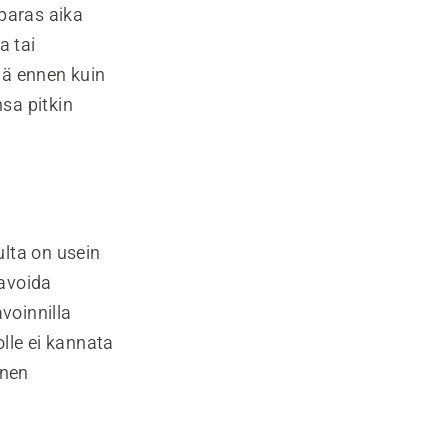
 paras aika
a tai
ä ennen kuin
nsa pitkin
lta on usein
ravoida
voinnilla
lle ei kannata
inen