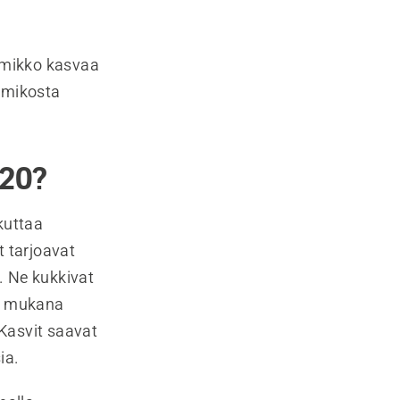
urmikko kasvaa
urmikosta
020?
kuttaa
t tarjoavat
i. Ne kukkivat
in mukana
Kasvit saavat
ia.