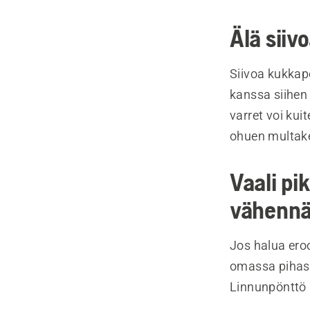
Älä siiv
Siivoa kukkape
kanssa siihen
varret voi kui
ohuen multake
Vaali pi
vähennät
Jos halua eroo
omassa pihass
Linnunpönttö k