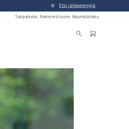
Etsi jälleenmyyjä
Tukipalvelut
Rekisteröi tuote
Myymälähaku