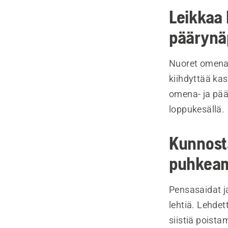
Leikkaa 
päärynä
Nuoret omena-
kiihdyttää ka
omena- ja pää
loppukesällä.
Kunnosta
puhkeam
Pensasaidat j
lehtiä. Lehde
siistiä poista