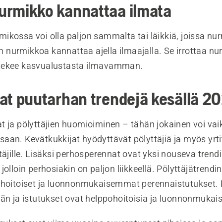
urmikko kannattaa ilmata
ikossa voi olla paljon sammalta tai läikkiä, joissa n
oin nurmikkoa kannattaa ajella ilmaajalla. Se irrottaa n
tekee kasvualustasta ilmavamman.
at puutarhan trendejä kesällä 2
t ja pölyttäjien huomioiminen – tähän jokainen voi vai
aan. Kevätkukkijat hyödyttävät pölyttäjiä ja myös yrti
täjille. Lisäksi perhosperennat ovat yksi nouseva trend
jolloin perhosiakin on paljon liikkeellä. Pölyttäjätrend
ohoitoiset ja luonnonmukaisemmat perenna­istutukset. 
än ja istutukset ovat helppohoitoisia ja luonnonmukais