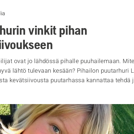
dia
hurin vinkit pihan
iivoukseen
ilijat ovat jo lähdössä pihalle puuhailemaan. Mi
hyvä lähtö tulevaan kesään? Pihailon puutarhuri 
ista kevätsiivousta puutarhassa kannattaa tehdä j