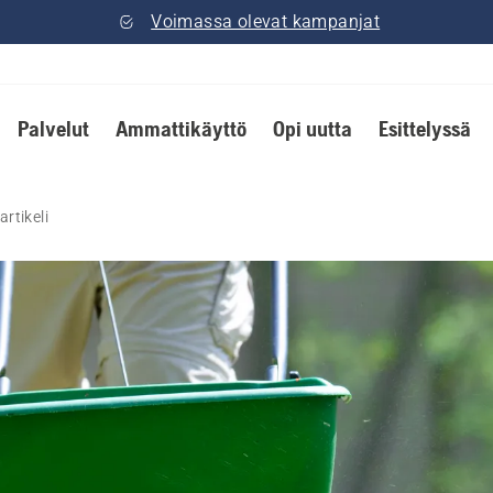
Voimassa olevat kampanjat
Palvelut
Ammattikäyttö
Opi uutta
Esittelyssä
rtikeli