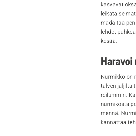
kasvavat oksa
leikata se mat
madaltaa pen
lehdet puhkeav
kesää.
Haravoi 
Nurmikko on n
talven jäljilt
reilummin. Kai
nurmikosta poi
mennä. Nurmik
kannattaa teh