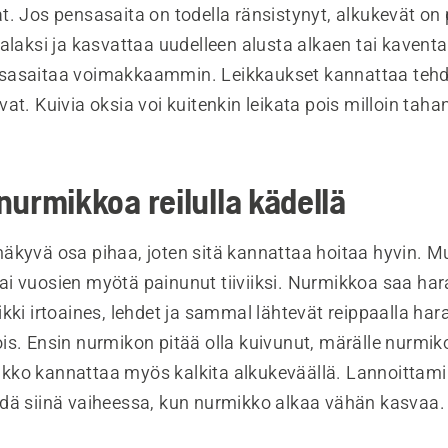
t. Jos pensasaita on todella ränsistynyt, alkukevät on
alaksi ja kasvattaa uudelleen alusta alkaen tai kaventa
sasaitaa voimakkaammin. Leikkaukset kannattaa tehd
at. Kuivia oksia voi kuitenkin leikata pois milloin taha
nurmikkoa reilulla kädellä
äkyvä osa pihaa, joten sitä kannattaa hoitaa hyvin. Mu
ä tai vuosien myötä painunut tiiviiksi. Nurmikkoa saa ha
kki irtoaines, lehdet ja sammal lähtevät reippaalla hara
s. Ensin nurmikon pitää olla kuivunut, märälle nurmiko
ko kannattaa myös kalkita alkukeväällä. Lannoittam
dä siinä vaiheessa, kun nurmikko alkaa vähän kasvaa.