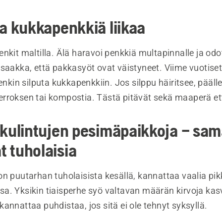
oa kukkapenkkiä liikaa
nkit maltilla. Älä haravoi penkkiä multapinnalle ja od
 saakka, että pakkasyöt ovat väistyneet. Viime vuotise
tenkin silputa kukkapenkkiin. Jos silppu häiritsee, päälle
rroksen tai kompostia. Tästä pitävät sekä maaperä et
kkulintujen pesimäpaikkoja – sam
 tuholaisia
n puutarhan tuholaisista kesällä, kannattaa vaalia pik
a. Yksikin tiaisperhe syö valtavan määrän kirvoja kas
annattaa puhdistaa, jos sitä ei ole tehnyt syksyllä.