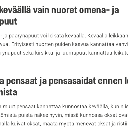
keväällä vain nuoret omena- ja
puut
 ja päärynäpuut voi leikata keväällä. Keväällä leikkaa
svua. Erityisesti nuorten puiden kasvua kannattaa vahv
rynäpuut sekä kirsikka- ja luumupuut kannattaa leikat
 pensaat ja pensasaidat ennen l
ista
a muut pensaat kannattaa kunnostaa keväällä, kun niis
ttömistä puista näkee hyvin, missä kunnossa oksat ova
malla kuivat oksat, maata myötä menevät oksat ja ristiin