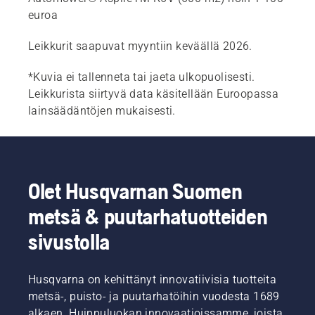
euroa
Leikkurit saapuvat myyntiin keväällä 2026.
*Kuvia ei tallenneta tai jaeta ulkopuolisesti.
Leikkurista siirtyvä data käsitellään Euroopassa
lainsäädäntöjen mukaisesti.
Olet Husqvarnan Suomen
metsä & puutarhatuotteiden
sivustolla
Husqvarna on kehittänyt innovatiivisia tuotteita
metsä-, puisto- ja puutarhatöihin vuodesta 1689
alkaen. Huippuluokan innovaatioissamme, joista