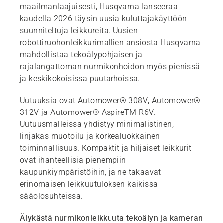
maailmanlaajuisesti, Husqvarna lanseeraa
kaudella 2026 täysin uusia kuluttajakäyttöön
suunniteltuja leikkureita. Uusien
robottiruohonleikkurimallien ansiosta Husqvarna
mahdollistaa tekoälypohjaisen ja
rajalangattoman nurmikonhoidon myös pienissä
ja keskikokoisissa puutarhoissa.
Uutuuksia ovat Automower® 308V, Automower®
312V ja Automower® AspireTM R6V.
Uutuusmalleissa yhdistyy minimalistinen,
linjakas muotoilu ja korkealuokkainen
toiminnallisuus. Kompaktit ja hiljaiset leikkurit
ovat ihanteellisia pienempiin
kaupunkiympäristöihin, ja ne takaavat
erinomaisen leikkuutuloksen kaikissa
sääolosuhteissa.
Älykästä nurmikonleikkuuta tekoälyn ja kameran