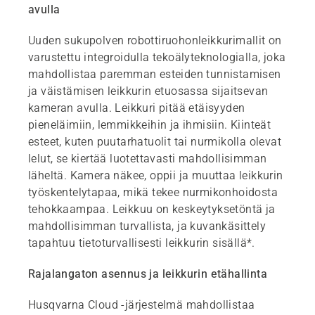
avulla
Uuden sukupolven robottiruohonleikkurimallit on
varustettu integroidulla tekoälyteknologialla, joka
mahdollistaa paremman esteiden tunnistamisen
ja väistämisen leikkurin etuosassa sijaitsevan
kameran avulla. Leikkuri pitää etäisyyden
pieneläimiin, lemmikkeihin ja ihmisiin. Kiinteät
esteet, kuten puutarhatuolit tai nurmikolla olevat
lelut, se kiertää luotettavasti mahdollisimman
läheltä. Kamera näkee, oppii ja muuttaa leikkurin
työskentelytapaa, mikä tekee nurmikonhoidosta
tehokkaampaa. Leikkuu on keskeytyksetöntä ja
mahdollisimman turvallista, ja kuvankäsittely
tapahtuu tietoturvallisesti leikkurin sisällä*.
Rajalangaton asennus ja leikkurin etähallinta
Husqvarna Cloud -järjestelmä mahdollistaa