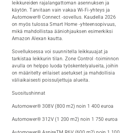
leikkureiden rajalangattoman asennuksen ja
käytön. Tarvitaan vain vakaa Wi-Fi-yhteys ja
Automower® Connect -sovellus. Kaudella 2026
on myös tulossa Smart Home -yhteensopivuus,
mikä mahdollistaa ääniohjauksen esimerkiksi
Amazon Alexan kautta.
Sovelluksessa voi suunnitella leikkuuajat ja
tarkistaa leikkurin tilan. Zone Control -toiminnon
avulla on helppo luoda työskentelyalueita, joihin
on määritelty erilaiset asetukset ja mahdollisia
väliaikaisesti poissuljettuja alueita.
Suositushinnat
Automower® 308V (800 m2) noin 1 400 euroa
Automower® 312V (1 200 m2) noin 1 750 euroa
Automower® AspireTM R6V (600 m2) noin 1 100