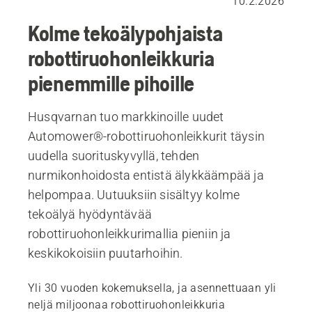
10.2.2026
Kolme tekoälypohjaista
robottiruohonleikkuria
pienemmille pihoille
Husqvarnan tuo markkinoille uudet
Automower®-robottiruohonleikkurit täysin
uudella suorituskyvyllä, tehden
nurmikonhoidosta entistä älykkäämpää ja
helpompaa. Uutuuksiin sisältyy kolme
tekoälyä hyödyntävää
robottiruohonleikkurimallia pieniin ja
keskikokoisiin puutarhoihin.
Yli 30 vuoden kokemuksella, ja asennettuaan yli
neljä miljoonaa robottiruohonleikkuria