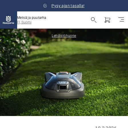
Pysy ajan tasalla!
Metsä ja puutarha
FI, Suomi
Lehdistöhuone