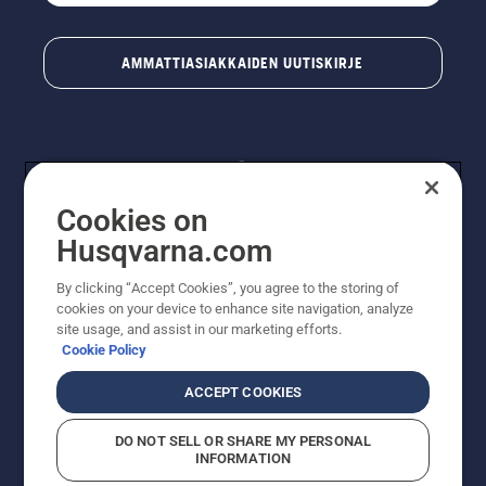
AMMATTIASIAKKAIDEN UUTISKIRJE
Cookies on
Husqvarna.com
By clicking “Accept Cookies”, you agree to the storing of
© Husqvarna AB (publ). Kaikki oikeudet pidätetään.
cookies on your device to enhance site navigation, analyze
Hinnat ovat suositushintoja. Varaamme oikeudet
site usage, and assist in our marketing efforts.
hintamuutoksiin, kirjoitus- ja sisältövirheisiin. Sivusto
Cookie Policy
pyritään pitämään mahdollisimman ajantasaisena ja
virheettömänä. Kaikki luetellut hinnat ovat
ACCEPT COOKIES
suositushintoja (sis. alv), ellei tuotetta voi ostaa
suoraan verkkosivustoltamme.
DO NOT SELL OR SHARE MY PERSONAL
Evästekäytäntö
Käyttöehdot
Tietosuojailmoitus
Tiedot
INFORMATION
Epäillyistä rikkomuksista ilmoittaminen