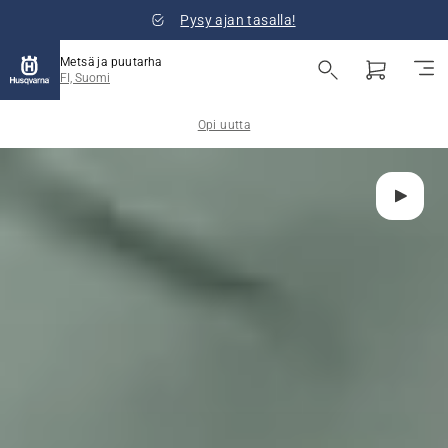
Pysy ajan tasalla!
Metsä ja puutarha
FI, Suomi
Opi uutta