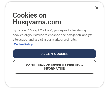
Cookies on
Husqvarna.com
By clicking “Accept Cookies”, you agree to the storing of
cookies on your device to enhance site navigation, analyze
site usage, and assist in our marketing efforts.
Cookie Policy
ACCEPT COOKIES
DO NOT SELL OR SHARE MY PERSONAL
INFORMATION
Vaikuttava leikkuuteho
Luot
Olipa käytössäsi bensiini- tai akkukäyttöinen saha,
Toine