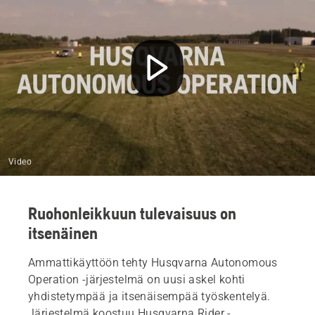
Tehosta liiketoimintaasi
Video
Ruohonleikkuun tulevaisuus on
itsenäinen
Ammattikäyttöön tehty Husqvarna Autonomous
Operation -järjestelmä on uusi askel kohti
yhdistetympää ja itsenäisempää työskentelyä.
Järjestelmä koostuu Husqvarna Rider -