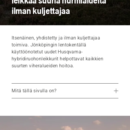
leikkaa suuria nurmialueita
ilman kuljettajaa
Itsenäinen, yhdistetty ja ilman kuljettajaa
toimiva. Jönköpingin lentokentällä
käyttöönotetut uudet Husqvarna-
hybridiruohonleikkurit helpottavat kaikkien
suurten viheralueiden hoitoa.
Mitä tällä sivulla on?
Helpotusta lentokenttien kunnossapitoon
Parempi turvallisuus
Helppo käyttää