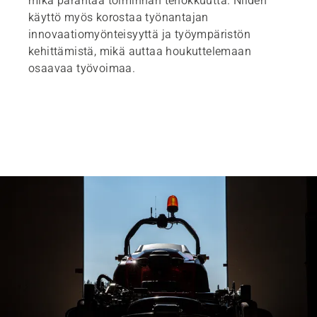
mikä parantaa toiminnan tehokkuutta. Niiden
käyttö myös korostaa työnantajan
innovaatiomyönteisyyttä ja työympäristön
kehittämistä, mikä auttaa houkuttelemaan
osaavaa työvoimaa.