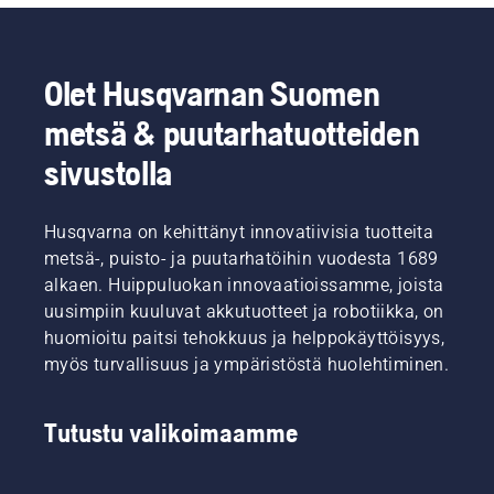
Me
kysyimme
asiaa
Olet Husqvarnan Suomen
alan
asiantuntijalta.
metsä & puutarhatuotteiden
sivustolla
Husqvarna on kehittänyt innovatiivisia tuotteita
metsä-, puisto- ja puutarhatöihin vuodesta 1689
alkaen. Huippuluokan innovaatioissamme, joista
uusimpiin kuuluvat akkutuotteet ja robotiikka, on
huomioitu paitsi tehokkuus ja helppokäyttöisyys,
myös turvallisuus ja ympäristöstä huolehtiminen.
Tutustu valikoimaamme