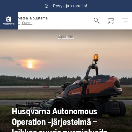
Pysy ajan tasalla!
Metsä ja puutarha
FI, Suomi
Opi uutta
Husqvarna Autonomous
Operation -järjestelmä –