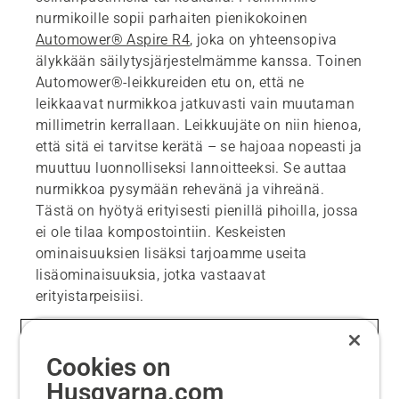
nurmikoille sopii parhaiten pienikokoinen
Automower® Aspire R4
, joka on yhteensopiva
älykkään säilytysjärjestelmämme kanssa. Toinen
Automower®-leikkureiden etu on, että ne
leikkaavat nurmikkoa jatkuvasti vain muutaman
millimetrin kerrallaan. Leikkuujäte on niin hienoa,
että sitä ei tarvitse kerätä – se hajoaa nopeasti ja
muuttuu luonnolliseksi lannoitteeksi. Se auttaa
nurmikkoa pysymään rehevänä ja vihreänä.
Tästä on hyötyä erityisesti pienillä pihoilla, jossa
ei ole tilaa kompostointiin. Keskeisten
ominaisuuksien lisäksi tarjoamme useita
lisäominaisuuksia, jotka vastaavat
erityistarpeisiisi.
Ominaisuudet
Cookies on
Husqvarna.com