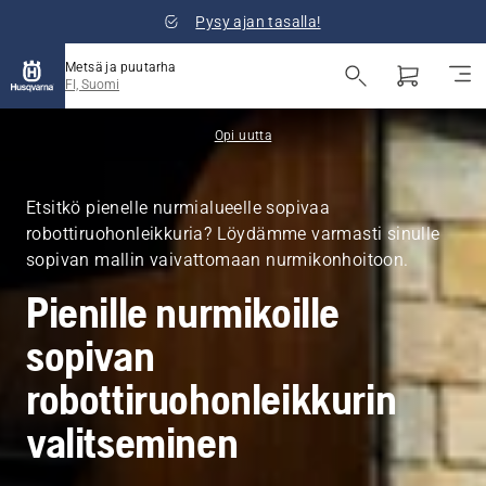
Pysy ajan tasalla!
Metsä ja puutarha
FI, Suomi
Opi uutta
Etsitkö pienelle nurmialueelle sopivaa
robottiruohonleikkuria? Löydämme varmasti sinulle
sopivan mallin vaivattomaan nurmikonhoitoon.
Pienille nurmikoille
sopivan
robottiruohonleikkurin
valitseminen