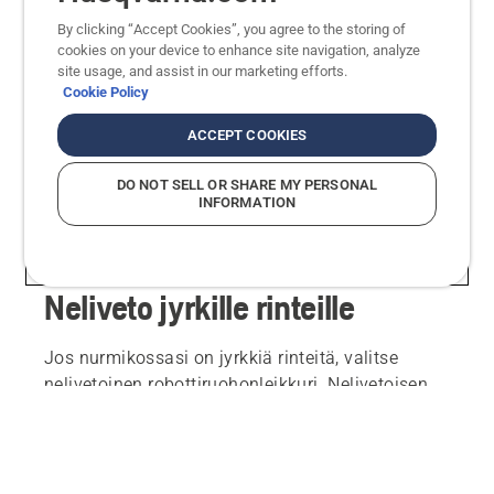
Rajakaapeliton ruohonleikkuu
By clicking “Accept Cookies”, you agree to the storing of
cookies on your device to enhance site navigation, analyze
site usage, and assist in our marketing efforts.
Cookie Policy
Tutustu valikoimamme
kaapelittomien
ruohonleikkurien
joustaviin
ACCEPT COOKIES
asennusvaihtoehtoihin. Luo virtuaalisia rajoja
EPOS™-tekniikan avulla. Se mahdollistaa täysin
DO NOT SELL OR SHARE MY PERSONAL
INFORMATION
mukautettavan nurmikonhoidon, ja voit unohtaa
huolen kaapelien rikkoutumisesta.
Neliveto jyrkille rinteille
Jos nurmikossasi on jyrkkiä rinteitä, valitse
nelivetoinen robottiruohonleikkuri. Nelivetoisen
Husqvarna Automower® 435X:n suorituskyky
rinteissä on lyömätön, ja se selviytyy jopa 70 %:n
(35°) kaltevuudesta.