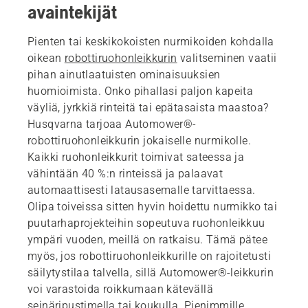
avaintekijät
Pienten tai keskikokoisten nurmikoiden kohdalla
oikean
robottiruohonleikkurin
valitseminen vaatii
pihan ainutlaatuisten ominaisuuksien
huomioimista. Onko pihallasi paljon kapeita
väyliä, jyrkkiä rinteitä tai epätasaista maastoa?
Husqvarna tarjoaa Automower®-
robottiruohonleikkurin jokaiselle nurmikolle.
Kaikki ruohonleikkurit toimivat sateessa ja
vähintään 40 %:n rinteissä ja palaavat
automaattisesti latausasemalle tarvittaessa.
Olipa toiveissa sitten hyvin hoidettu nurmikko tai
puutarhaprojekteihin sopeutuva ruohonleikkuu
ympäri vuoden, meillä on ratkaisu. Tämä pätee
myös, jos robottiruohonleikkurille on rajoitetusti
säilytystilaa talvella, sillä Automower®-leikkurin
voi varastoida roikkumaan kätevällä
seinäripustimella tai koukulla. Pienimmille