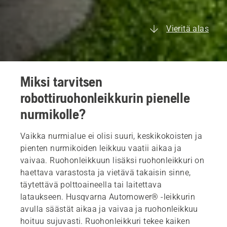
Vieritä alas
Miksi tarvitsen
robottiruohonleikkurin pienelle
nurmikolle?
Vaikka nurmialue ei olisi suuri, keskikokoisten ja
pienten nurmikoiden leikkuu vaatii aikaa ja
vaivaa. Ruohonleikkuun lisäksi ruohonleikkuri on
haettava varastosta ja vietävä takaisin sinne,
täytettävä polttoaineella tai laitettava
lataukseen. Husqvarna Automower® -leikkurin
avulla säästät aikaa ja vaivaa ja ruohonleikkuu
hoituu sujuvasti. Ruohonleikkuri tekee kaiken