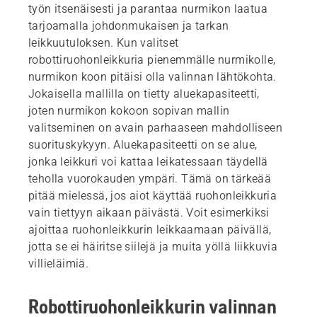
työn itsenäisesti ja parantaa nurmikon laatua
tarjoamalla johdonmukaisen ja tarkan
leikkuutuloksen. Kun valitset
robottiruohonleikkuria pienemmälle nurmikolle,
nurmikon koon pitäisi olla valinnan lähtökohta.
Jokaisella mallilla on tietty aluekapasiteetti,
joten nurmikon kokoon sopivan mallin
valitseminen on avain parhaaseen mahdolliseen
suorituskykyyn. Aluekapasiteetti on se alue,
jonka leikkuri voi kattaa leikatessaan täydellä
teholla vuorokauden ympäri. Tämä on tärkeää
pitää mielessä, jos aiot käyttää ruohonleikkuria
vain tiettyyn aikaan päivästä. Voit esimerkiksi
ajoittaa ruohonleikkurin leikkaamaan päivällä,
jotta se ei häiritse siilejä ja muita yöllä liikkuvia
villieläimiä.
Robottiruohonleikkurin valinnan