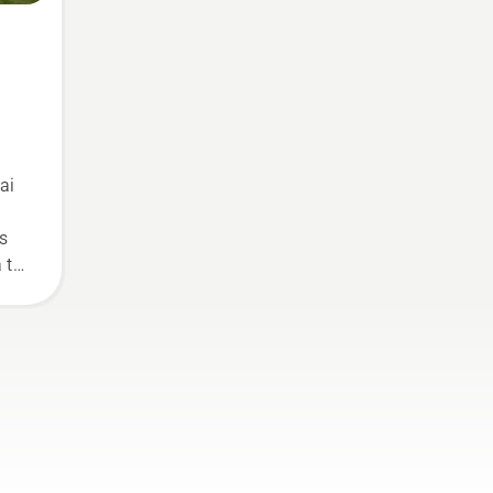
ai
s
 tai
ljy
alla