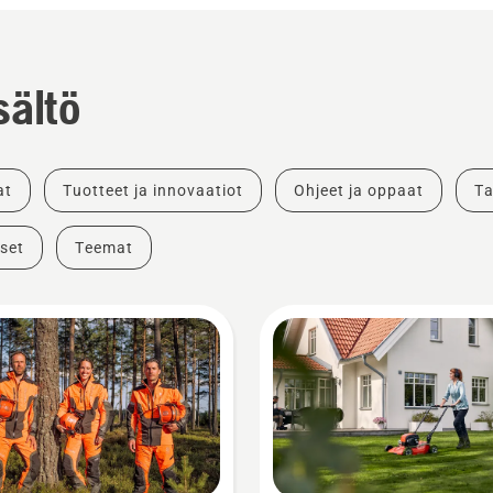
sältö
at
Tuotteet ja innovaatiot
Ohjeet ja oppaat
Ta
set
Teemat