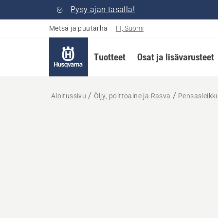
Pysy ajan tasalla!
Metsä ja puutarha
–
FI, Suomi
Tuotteet
Osat ja lisävarusteet
Aloitussivu
Öljy, polttoaine ja Rasva
Pensasleikk