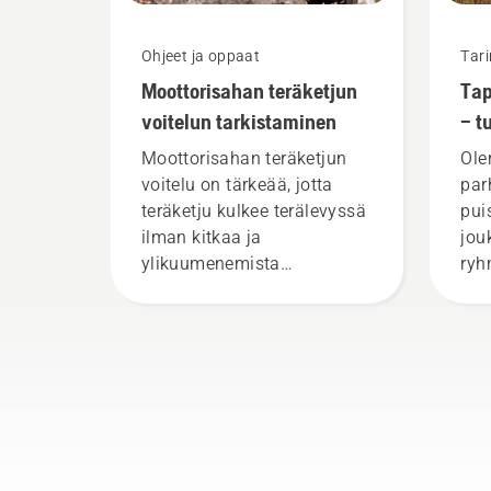
Ohjeet ja oppaat
Tari
Moottorisahan teräketjun
Tap
voitelun tarkistaminen
– t
vaa
Moottorisahan teräketjun
Ole
voitelu on tärkeää, jotta
par
teräketju kulkee terälevyssä
pui
ilman kitkaa ja
jou
ylikuumenemista
ryh
sahaamisen aikana. Tämä
arvo
pidentää sekä teräketjun
Täs
että terälevyn käyttöikää.
edu
Tämä video kertoo lyhyesti,
vaa
kuinka tarkistat
moottorisahan
voitelujärjestelmän
toiminnan. Tarkista öljyn