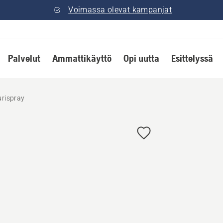
Voimassa olevat kampanjat
Palvelut
Ammattikäyttö
Opi uutta
Esittelyssä
urispray