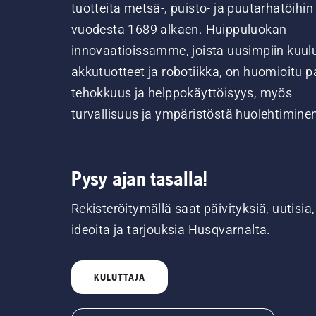
tuotteita metsä-, puisto- ja puutarhatöihin
vuodesta 1689 alkaen. Huippuluokan
innovaatioissamme, joista uusimpiin kuul
akkutuotteet ja robotiikka, on huomioitu pa
tehokkuus ja helppokäyttöisyys, myös
turvallisuus ja ympäristöstä huolehtimine
Pysy ajan tasalla!
Rekisteröitymällä saat päivityksiä, uutisia,
ideoita ja tarjouksia Husqvarnalta.
KULUTTAJA