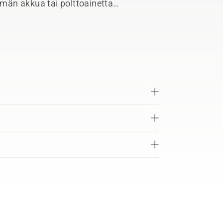
män akkua tai polttoainetta
 pidentää tuotteen elinikää
 aikana. Pullo sopii Flexi-työkaluvyön
e on helppo pitää mukana koko