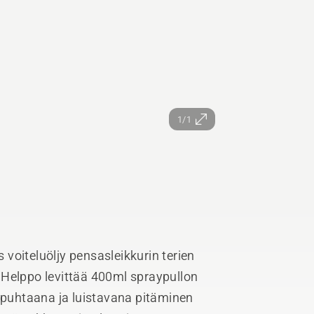
1/1
voiteluöljy pensasleikkurin terien
 Helppo levittää 400ml spraypullon
, puhtaana ja luistavana pitäminen