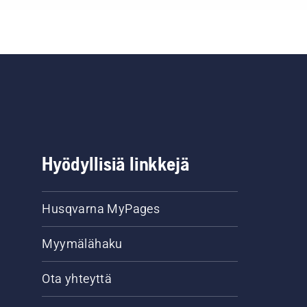
Hyödyllisiä linkkejä
Husqvarna MyPages
Myymälähaku
Ota yhteyttä