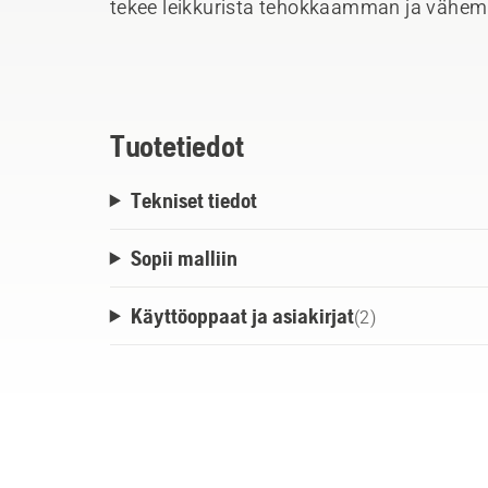
tekee leikkurista tehokkaamman ja vähem
kuluttavan. Se myös vähentää kulumista ja
suojaamalla terää korroosiolta säilytyksen
ja -akkuvyön pullonpidikkeeseen, joten s
työpäivän ajan.
Tuotetiedot
Tekniset tiedot
Sopii malliin
Käyttöoppaat ja asiakirjat
(
2
)