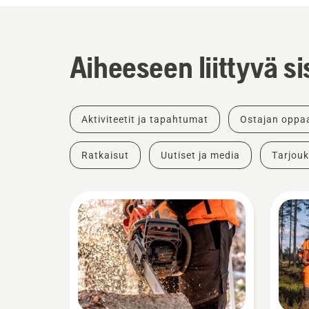
Aiheeseen liittyvä si
Aktiviteetit ja tapahtumat
Ostajan oppa
Ratkaisut
Uutiset ja media
Tarjouk