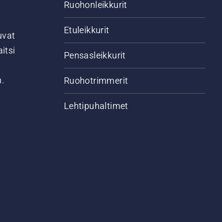
Ruohonleikkurit
Etuleikkurit
uvat
itsi
Pensasleikkurit
n.
Ruohotrimmerit
Lehtipuhaltimet