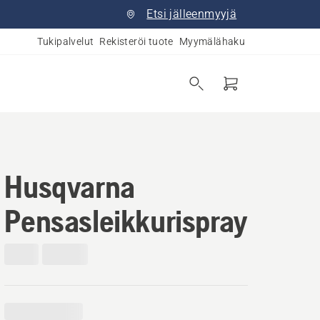
Etsi jälleenmyyjä
Tukipalvelut
Rekisteröi tuote
Myymälähaku
Husqvarna
Pensasleikkurispray