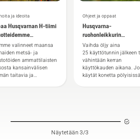
noita ja ideoita
Ohjeet ja oppaat
aa Husqvarnan H-tiimi
Husqvarna-
uotteidemme
ruohonleikkurin
tivimmat käyttäjät
öljynvaihto
mme valinneet maansa
Vaihda öljy aina
haiden metsä- ja
25 käyttötunnin jälkeen t
stotöiden ammattilaisten
vähintään kerran
kosta kansainvälisen
käyttökauden aikana. Jo
män taitavia ja
käytät konetta pölyisissä
stettuja lähettiläitä.
likaisissa olosuhteissa, ö
sä on H-tiimimme, joka
saatetaan joutua
staa tuotteidemme
vaihtamaan useammin.
tivimpia käyttäjiä.
Öljyn tyhjentämiseen on
kaksi tapaa. Molemmat
tavat esitellään alla olev
videolla.
Näytetään 3/3