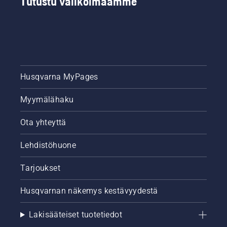
Tutustu valikoimaamme
Husqvarna MyPages
Myymälähaku
Ota yhteyttä
Lehdistöhuone
Tarjoukset
Husqvarnan näkemys kestävyydestä
Lakisääteiset tuotetiedot