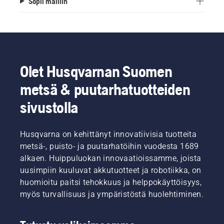
Sopii malliin
Olet Husqvarnan Suomen
metsä & puutarhatuotteiden
sivustolla
Husqvarna on kehittänyt innovatiivisia tuotteita
metsä-, puisto- ja puutarhatöihin vuodesta 1689
alkaen. Huippuluokan innovaatioissamme, joista
uusimpiin kuuluvat akkutuotteet ja robotiikka, on
huomioitu paitsi tehokkuus ja helppokäyttöisyys,
myös turvallisuus ja ympäristöstä huolehtiminen.