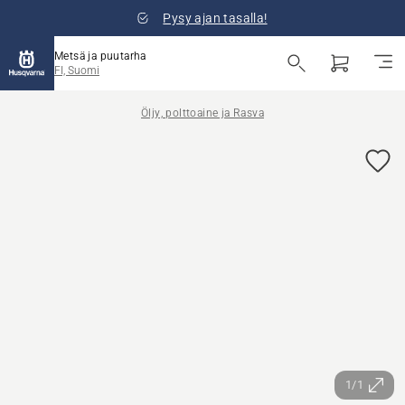
Pysy ajan tasalla!
Metsä ja puutarha
FI, Suomi
Öljy, polttoaine ja Rasva
1/1