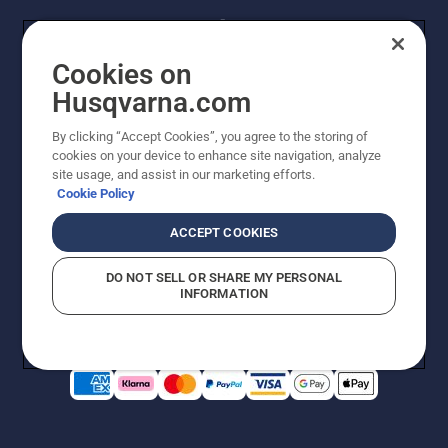
Cookies on
Husqvarna.com
By clicking “Accept Cookies”, you agree to the storing of
© Husqvarna AB (publ). Kaikki oikeudet pidätetään.
cookies on your device to enhance site navigation, analyze
Hinnat ovat suositushintoja. Varaamme oikeudet
site usage, and assist in our marketing efforts.
hintamuutoksiin, kirjoitus- ja sisältövirheisiin. Sivusto
Cookie Policy
pyritään pitämään mahdollisimman ajantasaisena ja
virheettömänä. Kaikki luetellut hinnat ovat
ACCEPT COOKIES
suositushintoja (sis. alv), ellei tuotetta voi ostaa
suoraan verkkosivustoltamme.
DO NOT SELL OR SHARE MY PERSONAL
Evästekäytäntö
Käyttöehdot
Tietosuojailmoitus
Tiedot
INFORMATION
Epäillyistä rikkomuksista ilmoittaminen