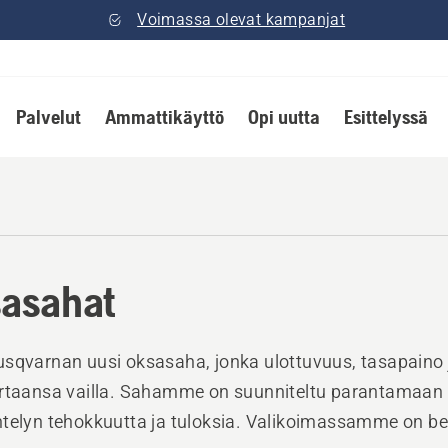
Voimassa olevat kampanjat
Palvelut
Ammattikäyttö
Opi uutta
Esittelyssä
asahat
sqvarnan uusi oksasaha, jonka ulottuvuus, tasapaino 
ertaansa vailla. Sahamme on suunniteltu parantamaan
telyn tehokkuutta ja tuloksia. Valikoimassamme on ben