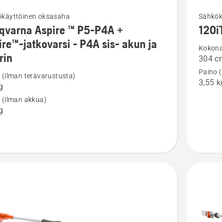
Katso
käyttöinen oksasaha​
Sähkök
qvarna Aspire ™ P5-P4A +
120i
oja
lisätieto
ire™-jatkovarsi - P4A sis- akun ja
sta
tuottees
Kokonai
rin
304 c
rna
120iTK4
Paino 
P
 (ilman terävarustusta)
3,55 k
g
 (ilman akkua)
g
-
rsi