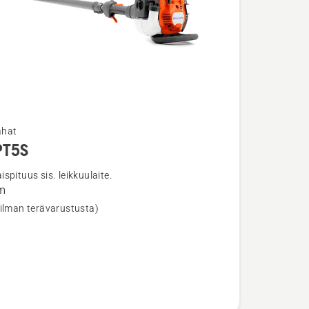
ahat
PT5S
ja
ta
spituus sis. leikkuulaite.
m
S
(ilman terävarustusta)