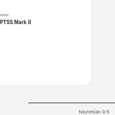
sahat
PT5S Mark II
oja
sta
5S
Näytetään 9/9