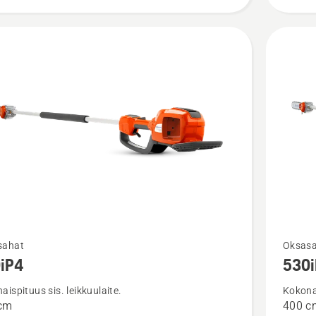
Katso
sahat
Oksas
iP4
530
oja
lisätieto
sta
tuottees
aispituus sis. leikkuulaite.
Kokonai
cm
400 c
530iPT5