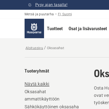
Pysy ajan tasalla!
Metsä ja puutarha
–
FI, Suomi
Tuotteet
Osat ja lisävarusteet
Aloitussivu
Oksasahat
Oks
Tuoteryhmät
Näytä kaikki
Osta Hu
Oksasahat
ovat v
ammattikäyttöön
työsken
Sähkökäyttöinen oksasaha​