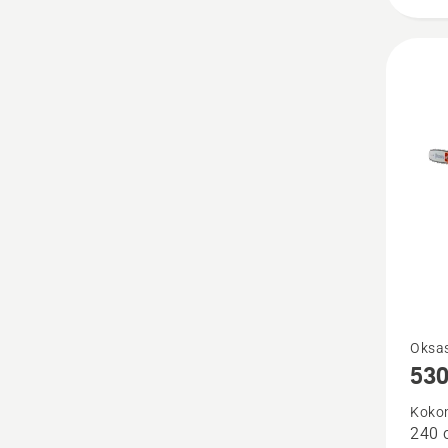
Katso
Oksa
530
lisätiet
tuottee
Kokon
240 
530iP4