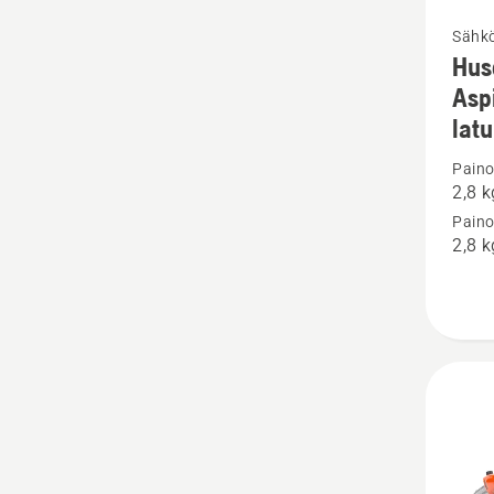
Katso
Sähkö
Hus
lisätiet
Asp
tuottee
latu
Husqva
Aspire
Paino
2,8 k
™
Paino
P5-
2,8 k
P4A
+
Aspire™
jatkova
-
P4A
sis-