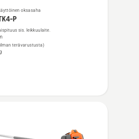
äyttöinen oksasaha​
TK4-P
ja
ta
spituus sis. leikkuulaite.
m
-
(ilman terävarustusta)
g