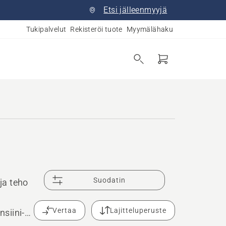
Etsi jälleenmyyjä
Tukipalvelut
Rekisteröi tuote
Myymälähaku
Suodatin
ja teho
Vertaa
Lajitteluperuste
siini-