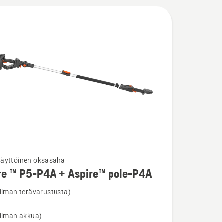
äyttöinen oksasaha​
re ™ P5-P4A + Aspire™ pole-P4A
ja
ta
(ilman terävarustusta)
(ilman akkua)