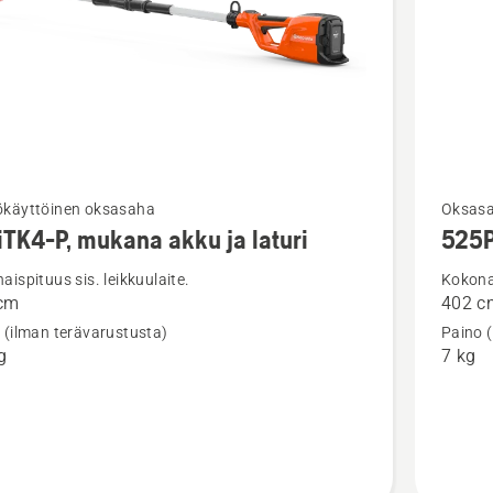
Katso
käyttöinen oksasaha​
Oksas
iTK4-P, mukana akku ja laturi
525
oja
lisätieto
sta
tuottees
aispituus sis. leikkuulaite.
Kokonai
cm
402 c
4-
525PT5
 (ilman terävarustusta)
Paino 
g
7 kg
a