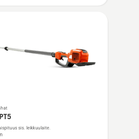
ahat
iPT5
ja
ta
spituus sis. leikkuulaite.
m