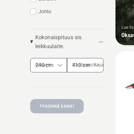
Johto
Lue li
Oksa
Kokonaispituus sis.
leikkuulaite.
Alkaen
Vastaanottaja
TYHJENNÄ KAIKKI