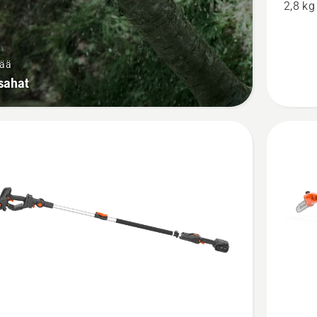
2,8 kg
P5-
P4A
+
sää
Aspire™
sahat
pole-
P4A