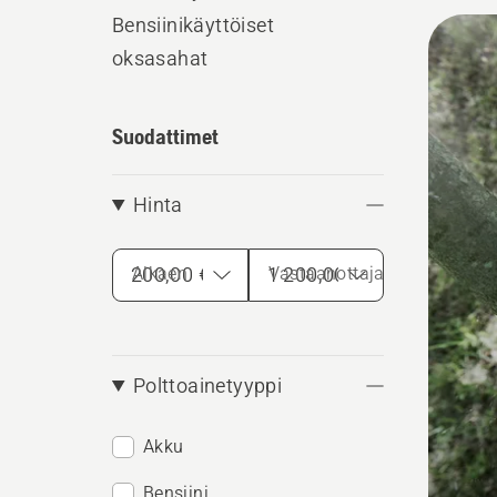
ja akku
Bensiinikäyttöiset
Kaikk
ammatti
oksasahat
tuott
Suodattimet
Hinta
Alkaen
Vastaanottaja
Polttoainetyyppi
Akku
Bensiini