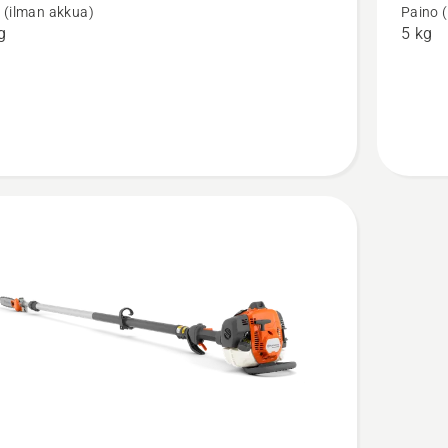
 (ilman akkua)
Paino 
g
5 kg