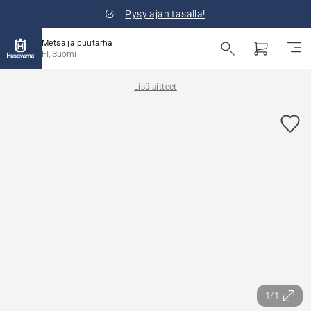
Pysy ajan tasalla!
Metsä ja puutarha
FI, Suomi
Lisälaitteet
1/1