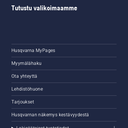
Tutustu valikoimaamme
Husqvarna MyPages
Myymälähaku
Ota yhteyttä
Lehdistöhuone
Tarjoukset
Husqvarnan näkemys kestävyydestä