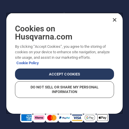
Cookies on
Husqvarna.com
By clicking “Accept Cookies”, you agree to the storing of
© Husqvarna AB (publ). Kaikki oikeudet pidätetään.
cookies on your device to enhance site navigation, analyze
Hinnat ovat suositushintoja. Varaamme oikeudet
site usage, and assist in our marketing efforts.
hintamuutoksiin, kirjoitus- ja sisältövirheisiin. Sivusto
Cookie Policy
pyritään pitämään mahdollisimman ajantasaisena ja
virheettömänä. Kaikki luetellut hinnat ovat
ACCEPT COOKIES
suositushintoja (sis. alv), ellei tuotetta voi ostaa
suoraan verkkosivustoltamme.
DO NOT SELL OR SHARE MY PERSONAL
Evästekäytäntö
Käyttöehdot
Tietosuojailmoitus
Tiedot
INFORMATION
Epäillyistä rikkomuksista ilmoittaminen